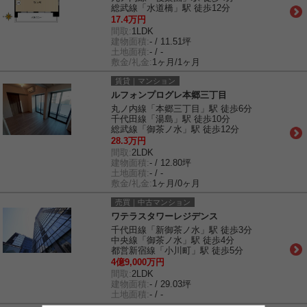
総武線「水道橋」駅 徒歩12分
17.4万円
間取:
1LDK
建物面積:
- / 11.51坪
土地面積:
- / -
敷金/礼金:
1ヶ月/1ヶ月
賃貸｜マンション
ルフォンプログレ本郷三丁目
丸ノ内線「本郷三丁目」駅 徒歩6分
千代田線「湯島」駅 徒歩10分
総武線「御茶ノ水」駅 徒歩12分
28.3万円
間取:
2LDK
建物面積:
- / 12.80坪
土地面積:
- / -
敷金/礼金:
1ヶ月/0ヶ月
売買｜中古マンション
ワテラスタワーレジデンス
千代田線「新御茶ノ水」駅 徒歩3分
中央線「御茶ノ水」駅 徒歩4分
都営新宿線「小川町」駅 徒歩5分
4億9,000万円
間取:
2LDK
建物面積:
- / 29.03坪
土地面積:
- / -