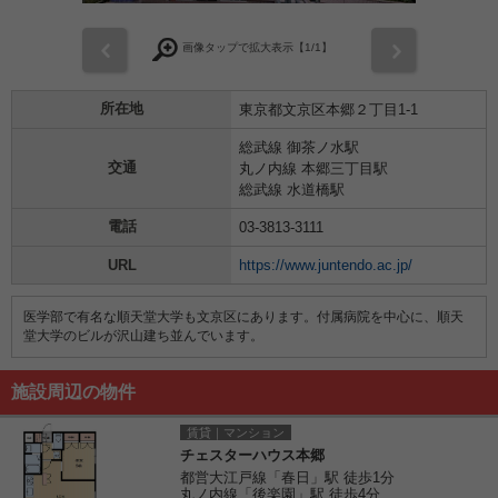
前
次
画像タップで拡大表示【
1
/1】
所在地
東京都文京区本郷２丁目1-1
総武線 御茶ノ水駅
交通
丸ノ内線 本郷三丁目駅
総武線 水道橋駅
電話
03-3813-3111
URL
https://www.juntendo.ac.jp/
医学部で有名な順天堂大学も文京区にあります。付属病院を中心に、順天
堂大学のビルが沢山建ち並んでいます。
施設周辺の物件
賃貸｜マンション
チェスターハウス本郷
都営大江戸線「春日」駅 徒歩1分
丸ノ内線「後楽園」駅 徒歩4分