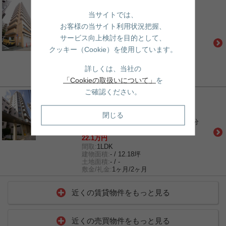
賃貸｜マンション
当サイトでは、
ライオンズプラザお茶の水
千代田線「新御茶ノ水」駅 徒歩5分
お客様の当サイト利用状況把握、
総武線「御茶ノ水」駅 徒歩6分
サービス向上検討を目的として、
丸ノ内線「淡路町」駅 徒歩10分
13.5万円
クッキー（Cookie）を使用しています。
間取:
1DK
建物面積:
- / 10.52坪
詳しくは、当社の
土地面積:
- / -
「Cookieの取扱いについて」
を
敷金/礼金:
1ヶ月/1ヶ月
ご確認ください。
賃貸｜マンション
パークリュクス本郷
丸ノ内線「本郷三丁目」駅 徒歩2分
閉じる
都営大江戸線「本郷三丁目」駅 徒歩3分
丸ノ内線「御茶ノ水」駅 徒歩11分
22.1万円
間取:
1LDK
建物面積:
- / 12.18坪
土地面積:
- / -
敷金/礼金:
1ヶ月/2ヶ月
近くの賃貸物件をもっと見る
近くの売買物件をもっと見る