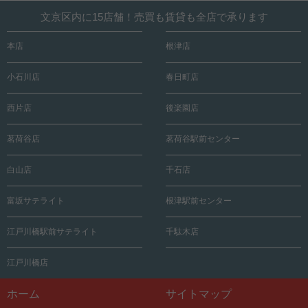
文京区内に15店舗！売買も賃貸も全店で承ります
本店
根津店
小石川店
春日町店
西片店
後楽園店
茗荷谷店
茗荷谷駅前センター
白山店
千石店
富坂サテライト
根津駅前センター
江戸川橋駅前サテライト
千駄木店
江戸川橋店
ホーム
サイトマップ