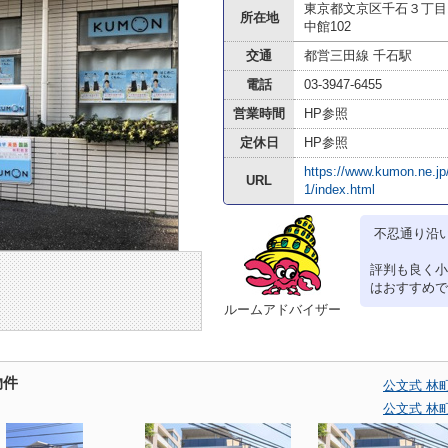
東京都文京区千石３丁目1
所在地
中館102
交通
都営三田線 千石駅
電話
03-3947-6455
営業時間
HP参照
定休日
HP参照
https://www.kumon.ne.jp
URL
1/index.html
不忍通り沿
評判も良く小
はおすすめで
ルームアドバイザー
物件
公文式 林
公文式 林