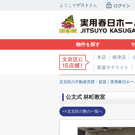
ようこそ
ゲスト
さん
物件を探す
本店
根津店
富坂サテライト
文京区の不動産売買・賃貸｜実用春日ホー
公文式 林町教室
<<文京区の塾の一覧へ