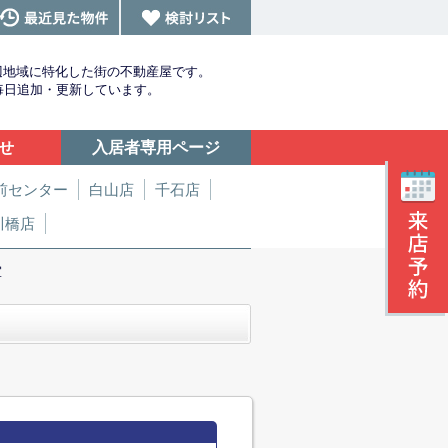
辺地域に特化した街の不動産屋です。
を毎日追加・更新しています。
せ
入居者専用ページ
前センター
白山店
千石店
川橋店
室