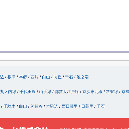
駒込
根津
本郷
西片
白山
向丘
千石
池之端
丸ノ内線
千代田線
山手線
都営大江戸線
京浜東北線
常磐線
京
津
千駄木
白山
茗荷谷
本駒込
西日暮里
日暮里
千石