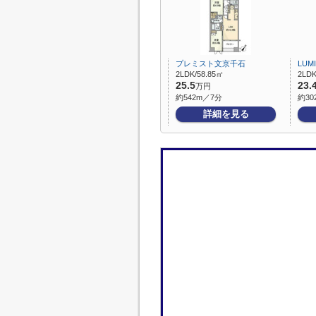
プレミスト文京千石
LUM
2LDK/58.85㎡
2LDK
25.5
23.
万円
約542m／7分
約30
詳細を見る