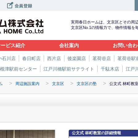
実用春日ホームは、文京区とその周
文京区No.1の情報力で、物件情報
サービス紹介
会社案内
お問い合わ
小石川店
春日町店
西片店
後楽園店
茗荷谷店
茗荷谷駅
根津駅前センター
江戸川橋駅前サテライト
千駄木店
江戸
>
>
>
>
ム
周辺施設案内
文京区
文京区の塾
公文式 林町教
公文式 林町教室の詳細情報