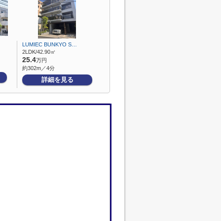
LUMIEC BUNKYO S…
2LDK/42.90㎡
25.4
万円
約302m／4分
詳細を見る