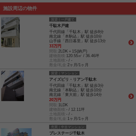
施設周辺の物件
賃貸｜一戸建て
千駄木戸建
千代田線「千駄木」駅 徒歩8分
南北線「本駒込」駅 徒歩10分
山手線「西日暮里」駅 徒歩13分
33万円
間取:
2LDK＋1S(納戸)
建物面積:
120.55㎡ / 36.46坪
土地面積:
- / -
敷金/礼金:
2ヶ月/1ヶ月
賃貸｜マンション
アイズピリ・リアン千駄木
千代田線「千駄木」駅 徒歩3分
南北線「本駒込」駅 徒歩10分
南北線「東大前」駅 徒歩14分
20万円
間取:
1LDK
建物面積:
- / 12.11坪
土地面積:
- / -
敷金/礼金:
1ヶ月/1ヶ月
売買｜中古マンション
プレステージ千駄木