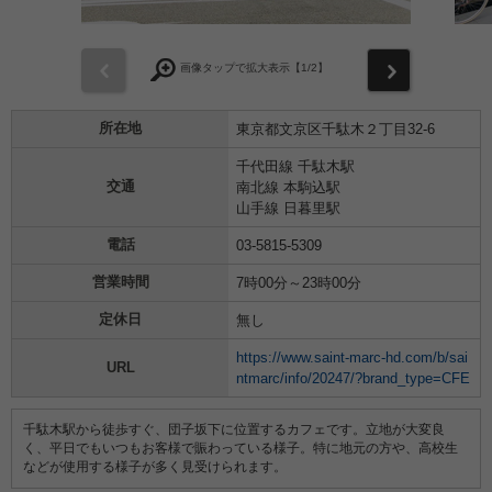
前
次
画像タップで拡大表示【
1
/2】
所在地
東京都文京区千駄木２丁目32-6
千代田線 千駄木駅
交通
南北線 本駒込駅
山手線 日暮里駅
電話
03-5815-5309
営業時間
7時00分～23時00分
定休日
無し
https://www.saint-marc-hd.com/b/sai
URL
ntmarc/info/20247/?brand_type=CFE
千駄木駅から徒歩すぐ、団子坂下に位置するカフェです。立地が大変良
く、平日でもいつもお客様で賑わっている様子。特に地元の方や、高校生
などが使用する様子が多く見受けられます。