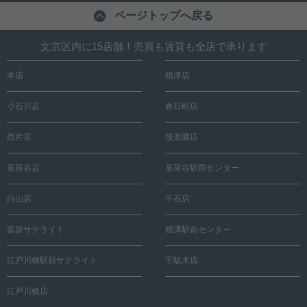
ページトップへ戻る
文京区内に15店舗！売買も賃貸も全店で承ります
本店
根津店
小石川店
春日町店
西片店
後楽園店
茗荷谷店
茗荷谷駅前センター
白山店
千石店
富坂サテライト
根津駅前センター
江戸川橋駅前サテライト
千駄木店
江戸川橋店