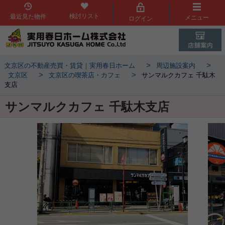
検討リスト
最近見た物件
メニュー
ログイン
>
>
文京区の不動産売買・賃貸｜実用春日ホーム
周辺施設案内
>
>
文京区
文京区の喫茶店・カフェ
サンマルクカフェ 千駄木
支店
サンマルクカフェ 千駄木支店