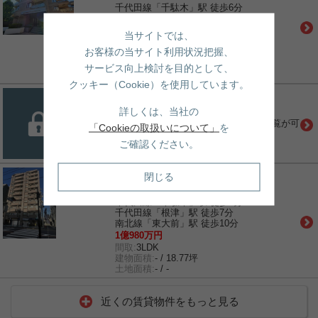
千代田線「千駄木」駅 徒歩6分
南北線「本駒込」駅 徒歩10分
山手線「西日暮里」駅 徒歩12分
当サイトでは、
1億2,990万円
お客様の当サイト利用状況把握、
間取:
2LDK
建物面積:
- / 25.58坪
サービス向上検討を目的として、
土地面積:
- / -
クッキー（Cookie）を使用しています。
詳しくは、当社の
会員限定物件
こちらの物件は無料会員登録により閲覧が可
「Cookieの取扱いについて」
を
能になります。
ご確認ください。
売買｜中古マンション
閉じる
ナイスアーバン千駄木
千代田線「千駄木」駅 徒歩4分
千代田線「根津」駅 徒歩7分
南北線「東大前」駅 徒歩10分
1億980万円
間取:
3LDK
建物面積:
- / 18.77坪
土地面積:
- / -
近くの賃貸物件をもっと見る