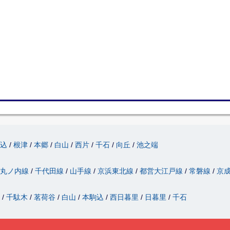
駒込
根津
本郷
白山
西片
千石
向丘
池之端
丸ノ内線
千代田線
山手線
京浜東北線
都営大江戸線
常磐線
京
津
千駄木
茗荷谷
白山
本駒込
西日暮里
日暮里
千石