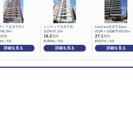
ディア文京千石Ⅱ
レジディア文京千石
LiveCasa文京千石pre…
/45.39㎡
1LDK/37.19㎡
2LDK＋1S(納戸)/53.92㎡
8
16.2
27.1
万円
万円
万円
9m／6分
約384m／5分
約437m／6分
詳細を見る
詳細を見る
詳細を見る