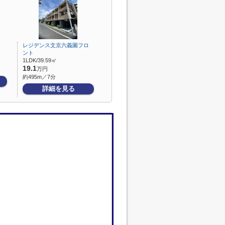
レジデンス文京六義園フロ
ント
1LDK/39.59㎡
19.1
万円
約495m／7分
詳細を見る