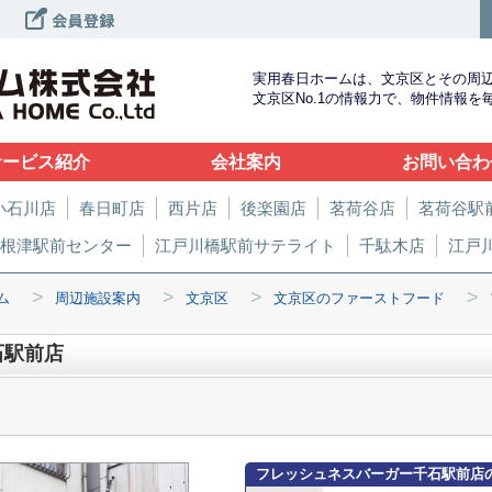
実用春日ホームは、文京区とその周
文京区No.1の情報力で、物件情報
サービス紹介
会社案内
お問い合わ
小石川店
春日町店
西片店
後楽園店
茗荷谷店
茗荷谷駅
根津駅前センター
江戸川橋駅前サテライト
千駄木店
江戸
>
>
>
>
ム
周辺施設案内
文京区
文京区のファーストフード
石駅前店
フレッシュネスバーガー千石駅前店