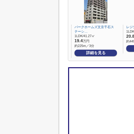
パークホームズ文京千石ス
レジ
テーシ…
1LDK
1LDK/41.27㎡
20.
19.4
万円
約44
約225m／3分
詳細を見る