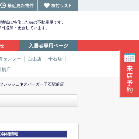
辺地域に特化した街の不動産屋です。
を毎日追加・更新しています。
せ
入居者専用ページ
前センター
白山店
千石店
川橋店
フレッシュネスバーガー千石駅前店
の詳細情報