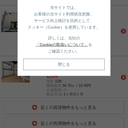
敷金/礼金:
1ヶ月/1ヶ月
当サイトでは、
賃貸｜マンション
お客様の当サイト利用状況把握、
メゾン ド 翔 Ⅱ
サービス向上検討を目的として、
千代田線「根津」駅 徒歩3分
京成本線「京成上野」駅 徒歩12分
クッキー（Cookie）を使用しています。
南北線「東大前」駅 徒歩11分
11.6万円
詳しくは、当社の
間取:
1R
建物面積:
- / 8.43坪
「Cookieの取扱いについて」
を
土地面積:
- / -
ご確認ください。
敷金/礼金:
1ヶ月/1ヶ月
賃貸｜一戸建て
閉じる
根津2丁目戸建て
千代田線「根津」駅 徒歩3分
12万円
間取:
1DK
建物面積:
34.70㎡ / 10.49坪
土地面積:
- / -
敷金/礼金:
1ヶ月/1ヶ月
近くの賃貸物件をもっと見る
近くの売買物件をもっと見る