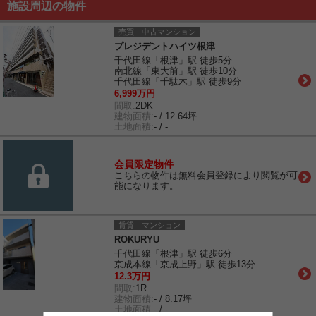
施設周辺の物件
売買｜中古マンション
プレジデントハイツ根津
千代田線「根津」駅 徒歩5分
南北線「東大前」駅 徒歩10分
千代田線「千駄木」駅 徒歩9分
6,999万円
間取:
2DK
建物面積:
- / 12.64坪
土地面積:
- / -
会員限定物件
こちらの物件は無料会員登録により閲覧が可
能になります。
賃貸｜マンション
ROKURYU
千代田線「根津」駅 徒歩6分
京成本線「京成上野」駅 徒歩13分
12.3万円
間取:
1R
建物面積:
- / 8.17坪
土地面積:
- / -