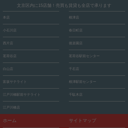
文京区内に15店舗！売買も賃貸も全店で承ります
本店
根津店
小石川店
春日町店
西片店
後楽園店
茗荷谷店
茗荷谷駅前センター
白山店
千石店
富坂サテライト
根津駅前センター
江戸川橋駅前サテライト
千駄木店
江戸川橋店
ホーム
サイトマップ