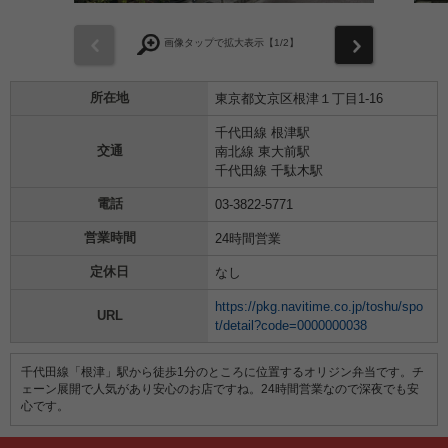
前
次
画像タップで拡大表示【
1
/2】
所在地
東京都文京区根津１丁目1-16
千代田線 根津駅
交通
南北線 東大前駅
千代田線 千駄木駅
電話
03-3822-5771
営業時間
24時間営業
定休日
なし
https://pkg.navitime.co.jp/toshu/spo
URL
t/detail?code=0000000038
千代田線「根津」駅から徒歩1分のところに位置するオリジン弁当です。チ
ェーン展開で人気があり安心のお店ですね。24時間営業なので深夜でも安
心です。