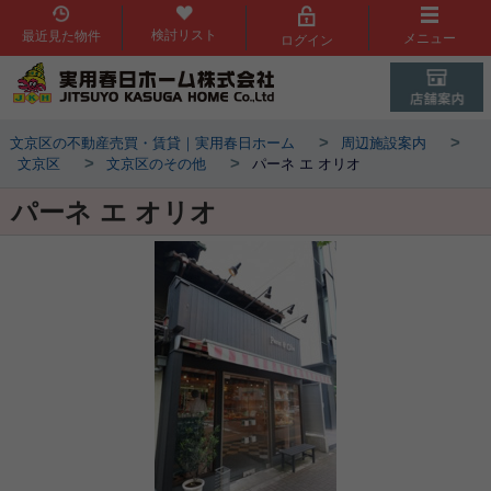
検討リスト
最近見た物件
メニュー
ログイン
>
>
文京区の不動産売買・賃貸｜実用春日ホーム
周辺施設案内
>
>
文京区
文京区のその他
パーネ エ オリオ
パーネ エ オリオ