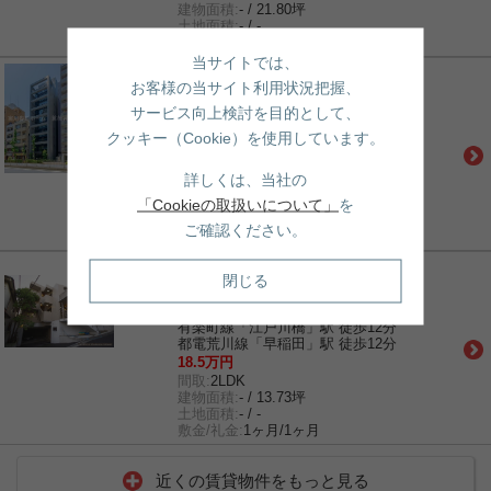
建物面積:
- / 21.80坪
土地面積:
- / -
敷金/礼金:
1ヶ月/1ヶ月
当サイトでは、
賃貸｜マンション
お客様の当サイト利用状況把握、
音羽YKビル
サービス向上検討を目的として、
有楽町線「護国寺」駅 徒歩3分
丸ノ内線「茗荷谷」駅 徒歩13分
クッキー（Cookie）を使用しています。
有楽町線「江戸川橋」駅 徒歩14分
96万円
詳しくは、当社の
間取:
3LDK＋1S(納戸)
建物面積:
- / 44.31坪
「Cookieの取扱いについて」
を
土地面積:
- / -
ご確認ください。
敷金/礼金:
1ヶ月/0ヶ月
賃貸｜マンション
閉じる
目白台ガーデン
有楽町線「護国寺」駅 徒歩4分
有楽町線「江戸川橋」駅 徒歩12分
都電荒川線「早稲田」駅 徒歩12分
18.5万円
間取:
2LDK
建物面積:
- / 13.73坪
土地面積:
- / -
敷金/礼金:
1ヶ月/1ヶ月
近くの賃貸物件をもっと見る