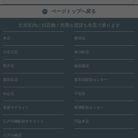
ページトップへ戻る
文京区内に15店舗！売買も賃貸も全店で承ります
本店
根津店
小石川店
春日町店
西片店
後楽園店
茗荷谷店
茗荷谷駅前センター
白山店
千石店
富坂サテライト
根津駅前センター
江戸川橋駅前サテライト
千駄木店
江戸川橋店