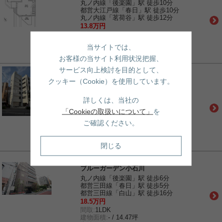
丸ノ内線「後楽園」駅 徒歩10分
都営大江戸線「春日」駅 徒歩10分
丸ノ内線「茗荷谷」駅 徒歩12分
13.8万円
間取:
1R
建物面積:
- / 8.43坪
当サイトでは、
土地面積:
- / -
敷金/礼金:
1ヶ月/0ヶ月
お客様の当サイト利用状況把握、
サービス向上検討を目的として、
賃貸｜マンション
koishikawaコロン
クッキー（Cookie）を使用しています。
都営大江戸線「春日」駅 徒歩7分
都営三田線「春日」駅 徒歩7分
詳しくは、当社の
丸ノ内線「後楽園」駅 徒歩8分
「Cookieの取扱いについて」
を
22万円
間取:
1LDK
ご確認ください。
建物面積:
- / 15.64坪
土地面積:
- / -
敷金/礼金:
1ヶ月/1ヶ月
閉じる
賃貸｜マンション
ブルーガーデン小石川
丸ノ内線「後楽園」駅 徒歩6分
都営三田線「春日」駅 徒歩5分
都営三田線「白山」駅 徒歩16分
18.5万円
間取:
1LDK
建物面積:
- / 14.47坪