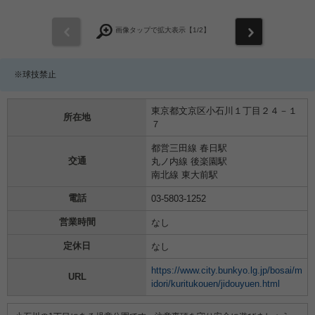
前
次
画像タップで拡大表示【
1
/2】
※球技禁止
東京都文京区小石川１丁目２４－１
所在地
７
都営三田線 春日駅
交通
丸ノ内線 後楽園駅
南北線 東大前駅
電話
03-5803-1252
営業時間
なし
定休日
なし
https://www.city.bunkyo.lg.jp/bosai/m
URL
idori/kuritukouen/jidouyuen.html