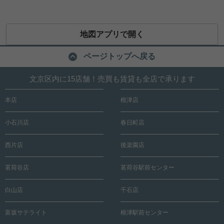
地図アプリで開く
ページトップへ戻る
文京区内に15店舗！売買も賃貸も全店で承ります
本店
根津店
小石川店
春日町店
西片店
後楽園店
茗荷谷店
茗荷谷駅前センター
白山店
千石店
富坂サテライト
根津駅前センター