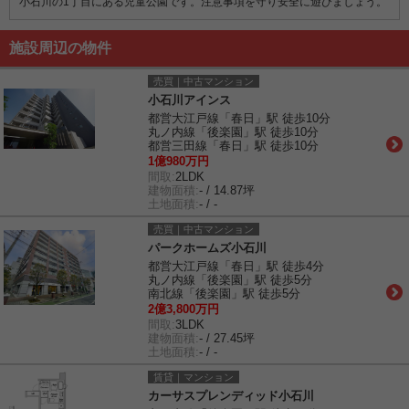
小石川の1丁目にある児童公園です。注意事項を守り安全に遊びましょう。
施設周辺の物件
売買｜中古マンション
小石川アインス
都営大江戸線「春日」駅 徒歩10分
丸ノ内線「後楽園」駅 徒歩10分
都営三田線「春日」駅 徒歩10分
1億980万円
間取:
2LDK
建物面積:
- / 14.87坪
土地面積:
- / -
売買｜中古マンション
パークホームズ小石川
都営大江戸線「春日」駅 徒歩4分
丸ノ内線「後楽園」駅 徒歩5分
南北線「後楽園」駅 徒歩5分
2億3,800万円
間取:
3LDK
建物面積:
- / 27.45坪
土地面積:
- / -
賃貸｜マンション
カーサスプレンディッド小石川