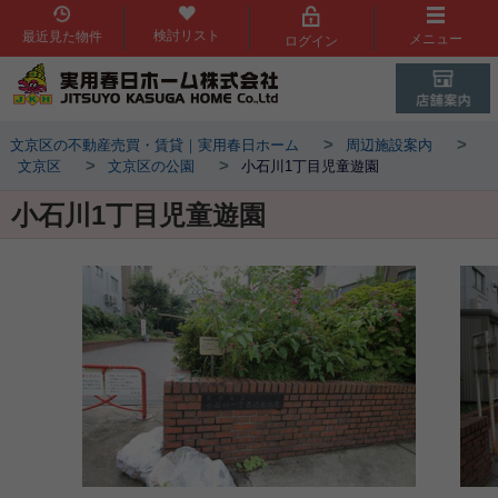
検討リスト
最近見た物件
メニュー
ログイン
>
>
文京区の不動産売買・賃貸｜実用春日ホーム
周辺施設案内
>
>
文京区
文京区の公園
小石川1丁目児童遊園
小石川1丁目児童遊園