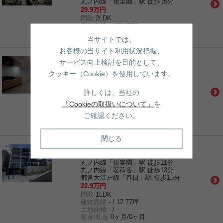
丸ノ内線「後楽園」駅 徒歩15分
29.9万円
間取:
2LDK
建物面積:
- / 21.95坪
土地面積:
- / -
当サイトでは、
敷金/礼金:
1ヶ月/0ヶ月
お客様の当サイト利用状況把握、
賃貸｜マンション
サービス向上検討を目的として、
PRIMAVERA桜坂
クッキー（Cookie）を使用しています。
丸ノ内線「茗荷谷」駅 徒歩7分
都営三田線「白山」駅 徒歩16分
都営大江戸線「春日」駅 徒歩20分
詳しくは、当社の
15.7万円
「Cookieの取扱いについて」
を
間取:
1R＋1S(納戸)
建物面積:
- / 10.74坪
ご確認ください。
土地面積:
- / -
敷金/礼金:
15.7万円/1.5ヶ月
閉じる
賃貸｜マンション
ACPレジデンス文京春日
丸ノ内線「後楽園」駅 徒歩11分
丸ノ内線「茗荷谷」駅 徒歩13分
都営大江戸線「春日」駅 徒歩15分
22.9万円
間取:
1LDK
建物面積:
- / 12.77坪
土地面積:
- / -
敷金/礼金:
0ヶ月/0ヶ月