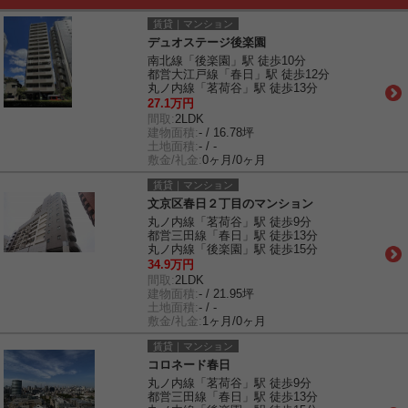
賃貸｜マンション
デュオステージ後楽園
南北線「後楽園」駅 徒歩10分
都営大江戸線「春日」駅 徒歩12分
丸ノ内線「茗荷谷」駅 徒歩13分
27.1万円
間取:
2LDK
建物面積:
- / 16.78坪
土地面積:
- / -
敷金/礼金:
0ヶ月/0ヶ月
賃貸｜マンション
文京区春日２丁目のマンション
丸ノ内線「茗荷谷」駅 徒歩9分
都営三田線「春日」駅 徒歩13分
丸ノ内線「後楽園」駅 徒歩15分
34.9万円
間取:
2LDK
建物面積:
- / 21.95坪
土地面積:
- / -
敷金/礼金:
1ヶ月/0ヶ月
賃貸｜マンション
コロネード春日
丸ノ内線「茗荷谷」駅 徒歩9分
都営三田線「春日」駅 徒歩13分