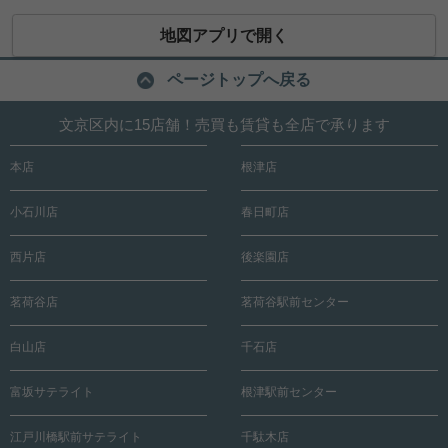
地図アプリで開く
ページトップへ戻る
文京区内に15店舗！売買も賃貸も全店で承ります
本店
根津店
小石川店
春日町店
西片店
後楽園店
茗荷谷店
茗荷谷駅前センター
白山店
千石店
富坂サテライト
根津駅前センター
江戸川橋駅前サテライト
千駄木店