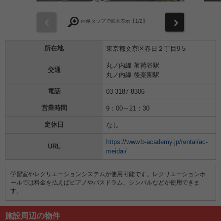
前
次
画像タップで拡大表示【
1
/2】
所在地
東京都文京区春日２丁目9-5
丸ノ内線 茗荷谷駅
交通
丸ノ内線 後楽園駅
電話
03-3187-8306
営業時間
9：00～21：30
定休日
なし
https://www.b-academy.jp/rental/ac-
URL
meidai/
学習室やレクリエーションシステムが使用可能です。レクリエーションホ
ールでは料金を払えばピアノやバスドラム、シンバルなどが使用できま
す。
施設周辺の物件