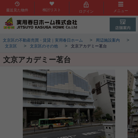
検討リスト
最近見た物件
メニュー
ログイン
>
>
文京区の不動産売買・賃貸｜実用春日ホーム
周辺施設案内
>
>
文京区
文京区のその他
文京アカデミー茗台
文京アカデミー茗台