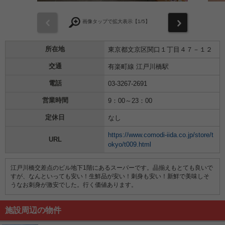
前
次
画像タップで拡大表示【
1
/5】
所在地
東京都文京区関口１丁目４７－１２
交通
有楽町線 江戸川橋駅
電話
03-3267-2691
営業時間
9：00～23：00
定休日
なし
https://www.comodi-iida.co.jp/store/t
URL
okyo/t009.html
江戸川橋交差点のビル地下1階にあるスーパーです。品揃えもとても良いで
すが、なんといっても安い！生鮮品が安い！刺身も安い！新鮮で美味しそ
うなお刺身が激安でした。行く価値あります。
施設周辺の物件