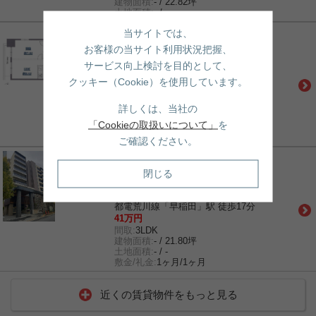
建物面積:
- / 22.82坪
土地面積:
- / -
当サイトでは、
賃貸｜マンション
ラフィーネ音羽 西棟
お客様の当サイト利用状況把握、
有楽町線「江戸川橋」駅 徒歩4分
サービス向上検討を目的として、
丸ノ内線「茗荷谷」駅 徒歩13分
クッキー（Cookie）を使用しています。
東西線「神楽坂」駅 徒歩17分
20.1万円
間取:
1LDK
詳しくは、当社の
建物面積:
- / 12.61坪
「Cookieの取扱いについて」
を
土地面積:
- / -
敷金/礼金:
1ヶ月/1ヶ月
ご確認ください。
賃貸｜マンション
グランドメゾン目白新坂
閉じる
有楽町線「江戸川橋」駅 徒歩4分
有楽町線「護国寺」駅 徒歩9分
都電荒川線「早稲田」駅 徒歩17分
41万円
間取:
3LDK
建物面積:
- / 21.80坪
土地面積:
- / -
敷金/礼金:
1ヶ月/1ヶ月
近くの賃貸物件をもっと見る