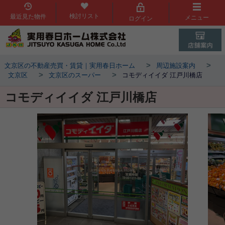
検討リスト
最近見た物件
メニュー
ログイン
>
>
文京区の不動産売買・賃貸｜実用春日ホーム
周辺施設案内
>
>
文京区
文京区のスーパー
コモディイイダ 江戸川橋店
コモディイイダ 江戸川橋店