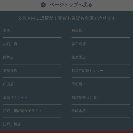
ページトップへ戻る
文京区内に15店舗！売買も賃貸も全店で承ります
本店
根津店
小石川店
春日町店
西片店
後楽園店
茗荷谷店
茗荷谷駅前センター
白山店
千石店
富坂サテライト
根津駅前センター
江戸川橋駅前サテライト
千駄木店
江戸川橋店