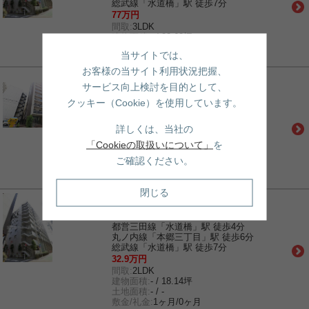
総武線「水道橋」駅 徒歩7分
77万円
間取:
3LDK
建物面積:
- / 33.62坪
土地面積:
- / -
当サイトでは、
敷金/礼金:
1ヶ月/0ヶ月
お客様の当サイト利用状況把握、
賃貸｜マンション
サービス向上検討を目的として、
CAVE YUSHIMA（ケイブユシマ）
クッキー（Cookie）を使用しています。
千代田線「湯島」駅 徒歩1分
銀座線「末広町」駅 徒歩8分
山手線「御徒町」駅 徒歩9分
詳しくは、当社の
17.8万円
「Cookieの取扱いについて」
を
間取:
1DK
建物面積:
- / 12.31坪
ご確認ください。
土地面積:
- / -
敷金/礼金:
1ヶ月/1ヶ月
閉じる
賃貸｜マンション
ルミークアン本郷
都営三田線「水道橋」駅 徒歩4分
丸ノ内線「本郷三丁目」駅 徒歩6分
総武線「水道橋」駅 徒歩7分
32.9万円
間取:
2LDK
建物面積:
- / 18.14坪
土地面積:
- / -
敷金/礼金:
1ヶ月/0ヶ月