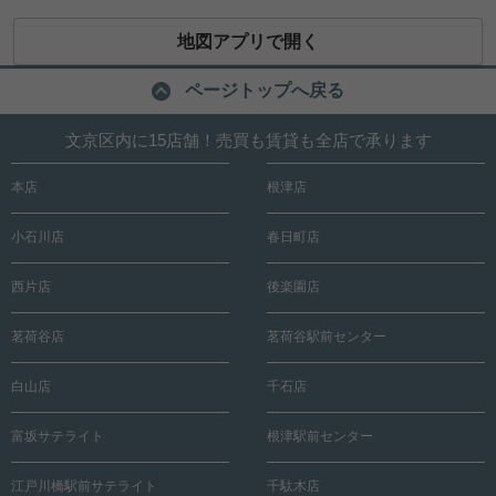
地図アプリで開く
ページトップへ戻る
文京区内に15店舗！売買も賃貸も全店で承ります
本店
根津店
小石川店
春日町店
西片店
後楽園店
茗荷谷店
茗荷谷駅前センター
白山店
千石店
富坂サテライト
根津駅前センター
江戸川橋駅前サテライト
千駄木店