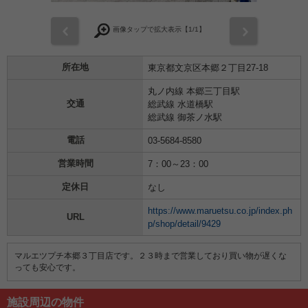
前
次
画像タップで拡大表示【
1
/1】
所在地
東京都文京区本郷２丁目27-18
丸ノ内線 本郷三丁目駅
交通
総武線 水道橋駅
総武線 御茶ノ水駅
電話
03-5684-8580
営業時間
7：00～23：00
定休日
なし
https://www.maruetsu.co.jp/index.ph
URL
p/shop/detail/9429
マルエツプチ本郷３丁目店です。２３時まで営業しており買い物が遅くな
っても安心です。
施設周辺の物件