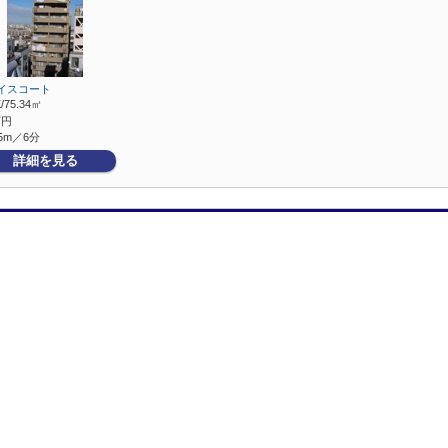
イスコート
/75.34㎡
万円
5m／6分
詳細を見る