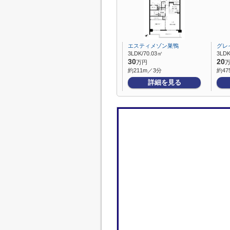
エスティメゾン巣鴨
グレ
3LDK/70.03㎡
3LDK
30
20
万円
約211m／3分
約47
詳細を見る