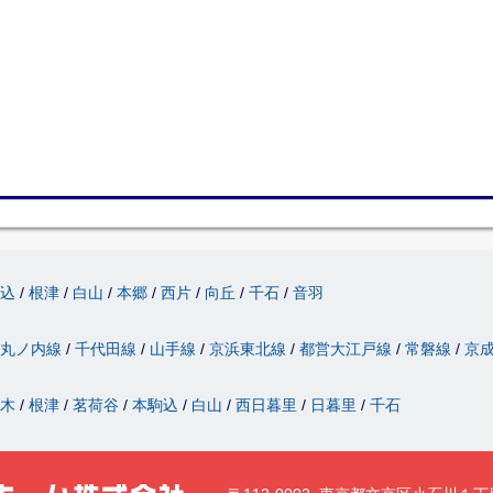
駒込
根津
白山
本郷
西片
向丘
千石
音羽
丸ノ内線
千代田線
山手線
京浜東北線
都営大江戸線
常磐線
京
駄木
根津
茗荷谷
本駒込
白山
西日暮里
日暮里
千石