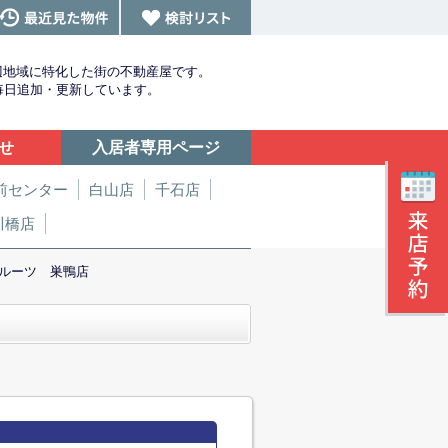
辺地域に特化した街の不動産屋です。
を毎日追加・更新しています。
せ
入居者専用ページ
前センター
白山店
千石店
川橋店
ルーツ 巣鴨店