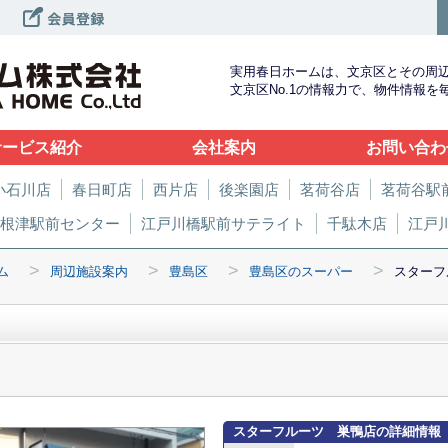
実用春日ホームは、文京区とその周
文京区No.1の情報力で、物件情報
サービス紹介
会社案内
お問い合わ
小石川店
春日町店
西片店
後楽園店
茗荷谷店
茗荷谷駅
根津駅前センター
江戸川橋駅前サテライト
千駄木店
江戸
>
>
>
>
ム
周辺施設案内
豊島区
豊島区のスーパー
スターフ
スターフルーツ 巣鴨店の詳細情報