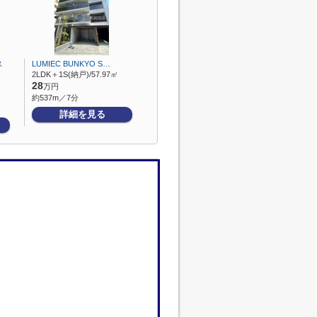
ス
LUMIEC BUNKYO S…
2LDK＋1S(納戸)/57.97㎡
28
万円
約537m／7分
詳細を見る