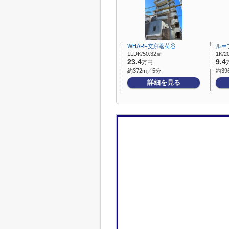
WHARF文京茗荷谷
ルー
1LDK/50.32㎡
1K/2
23.4
9.4
万円
約372m／5分
約39
詳細を見る