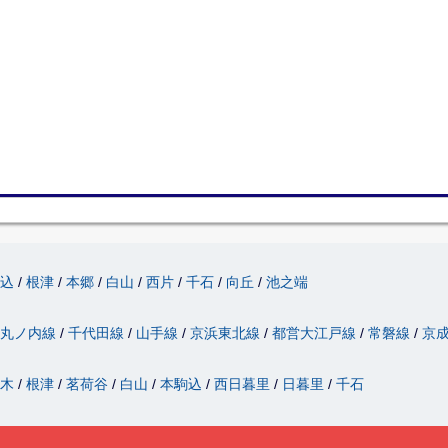
駒込
根津
本郷
白山
西片
千石
向丘
池之端
丸ノ内線
千代田線
山手線
京浜東北線
都営大江戸線
常磐線
京
駄木
根津
茗荷谷
白山
本駒込
西日暮里
日暮里
千石