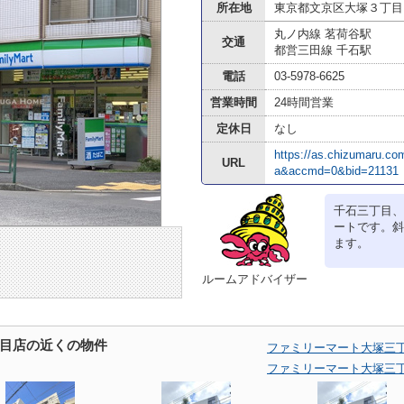
所在地
東京都文京区大塚３丁目
丸ノ内線 茗荷谷駅
交通
都営三田線 千石駅
電話
03-5978-6625
営業時間
24時間営業
定休日
なし
https://as.chizumaru.c
URL
a&accmd=0&bid=21131
千石三丁目、
ートです。斜
ます。
ルームアドバイザー
目店の近くの物件
ファミリーマート大塚三
ファミリーマート大塚三