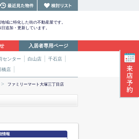
辺地域に特化した街の不動産屋です。
を毎日追加・更新しています。
せ
入居者専用ページ
前センター
白山店
千石店
川橋店
>
ファミリーマート大塚三丁目店
細情報