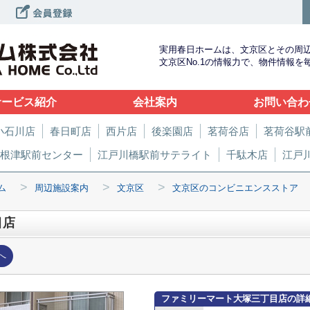
実用春日ホームは、文京区とその周
文京区No.1の情報力で、物件情報
サービス紹介
会社案内
お問い合わ
小石川店
春日町店
西片店
後楽園店
茗荷谷店
茗荷谷駅
根津駅前センター
江戸川橋駅前サテライト
千駄木店
江戸
>
>
>
ム
周辺施設案内
文京区
文京区のコンビニエンスストア
目店
へ
ファミリーマート大塚三丁目店の詳