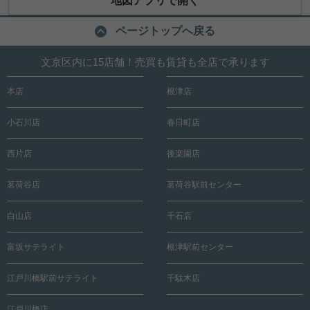
地図アプリで開く
ページトップへ戻る
文京区内に15店舗！売買も賃貸も全店で承ります
本店
根津店
小石川店
春日町店
西片店
後楽園店
茗荷谷店
茗荷谷駅前センター
白山店
千石店
富坂サテライト
根津駅前センター
江戸川橋駅前サテライト
千駄木店
江戸川橋店