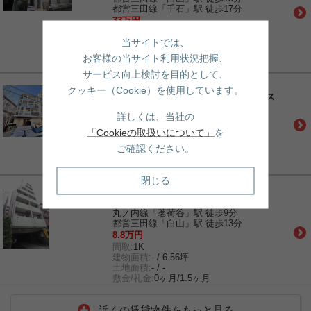
都営三田線「千石」駅 徒歩17分
33万円
間取:
3LDK
当サイトでは、
建物面積:
- / 21.60坪
土地面積:
- / -
お客様の当サイト利用状況把握、
敷金/礼金:
1ヶ月/1ヶ月
サービス向上検討を目的として、
売買｜新築マンション
クッキー（Cookie）を使用しています。
ディアナコート小石川播磨坂レジデンス
丸ノ内線「茗荷谷」駅 徒歩7分
詳しくは、当社の
都営三田線「白山」駅 徒歩15分
「Cookieの取扱いについて」
を
2億3,900万円
間取:
1LDK
ご確認ください。
建物面積:
- / 21.47坪
土地面積:
- / -
閉じる
賃貸｜マンション
スカイコート茗荷谷壱番館
丸ノ内線「茗荷谷」駅 徒歩9分
都営三田線「白山」駅 徒歩13分
8.8万円
間取:
1K
建物面積:
- / 6.56坪
土地面積:
- / -
敷金/礼金:
0ヶ月/1.5ヶ月
近くの賃貸物件をもっと見る