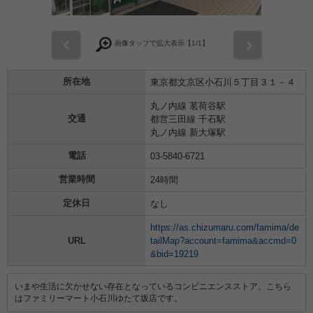
前
次
画像タップで拡大表示【
1
/1】
所在地
東京都文京区小石川５丁目３１－４
丸ノ内線 茗荷谷駅
交通
都営三田線 千石駅
丸ノ内線 新大塚駅
電話
03-5840-6721
営業時間
24時間
定休日
なし
https://as.chizumaru.com/famima/de
URL
tailMap?account=famima&accmd=0
&bid=19219
いまや生活に欠かせない存在となっているコンビニエンスストア。こちら
はファミリーマート小石川ゆたて坂店です。