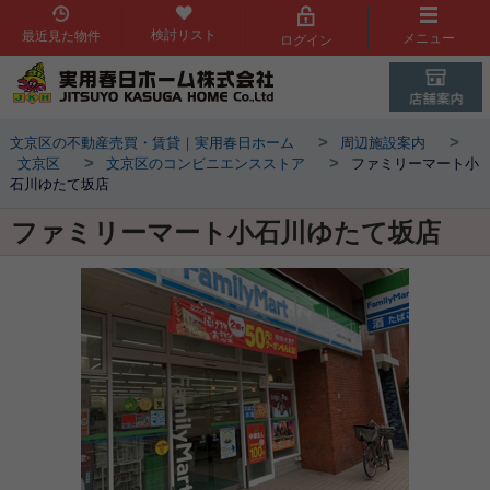
検討リスト
最近見た物件
メニュー
ログイン
>
>
文京区の不動産売買・賃貸｜実用春日ホーム
周辺施設案内
>
>
文京区
文京区のコンビニエンスストア
ファミリーマート小
石川ゆたて坂店
ファミリーマート小石川ゆたて坂店