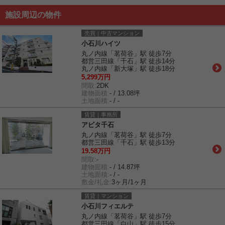
施設周辺の物件
売買｜中古マンション
小石川ハイツ
丸ノ内線「茗荷谷」駅 徒歩7分
都営三田線「千石」駅 徒歩14分
丸ノ内線「新大塚」駅 徒歩18分
5,299万円
間取:
2DK
建物面積:
- / 13.08坪
土地面積:
- / -
賃貸｜事務所
アビタ千石
丸ノ内線「茗荷谷」駅 徒歩7分
都営三田線「千石」駅 徒歩13分
19.58万円
間取:
-
建物面積:
- / 14.87坪
土地面積:
- / -
敷金/礼金:
3ヶ月/1ヶ月
賃貸｜マンション
小石川フィエルテ
丸ノ内線「茗荷谷」駅 徒歩7分
都営三田線「白山」駅 徒歩15分