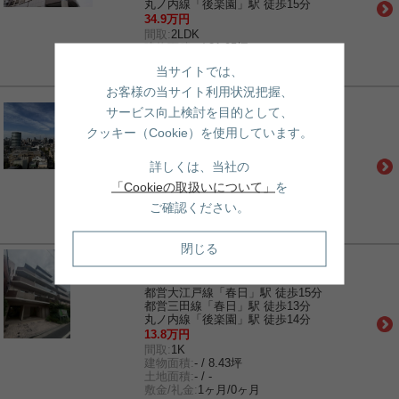
丸ノ内線「後楽園」駅 徒歩15分
34.9万円
間取:
2LDK
建物面積:
- / 21.95坪
土地面積:
- / -
当サイトでは、
敷金/礼金:
1ヶ月/0ヶ月
お客様の当サイト利用状況把握、
賃貸｜マンション
サービス向上検討を目的として、
コロネード春日
クッキー（Cookie）を使用しています。
丸ノ内線「茗荷谷」駅 徒歩9分
都営三田線「春日」駅 徒歩13分
丸ノ内線「後楽園」駅 徒歩15分
詳しくは、当社の
29.9万円
「Cookieの取扱いについて」
を
間取:
2LDK
建物面積:
- / 21.95坪
ご確認ください。
土地面積:
- / -
敷金/礼金:
1ヶ月/0ヶ月
閉じる
賃貸｜マンション
カーサスプレンディッド小石川
都営大江戸線「春日」駅 徒歩15分
都営三田線「春日」駅 徒歩13分
丸ノ内線「後楽園」駅 徒歩14分
13.8万円
間取:
1K
建物面積:
- / 8.43坪
土地面積:
- / -
敷金/礼金:
1ヶ月/0ヶ月