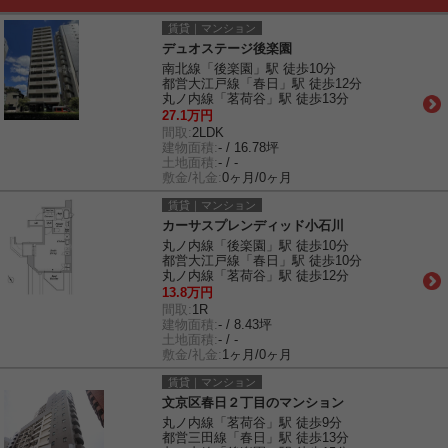
賃貸｜マンション
デュオステージ後楽園
南北線「後楽園」駅 徒歩10分
都営大江戸線「春日」駅 徒歩12分
丸ノ内線「茗荷谷」駅 徒歩13分
27.1万円
間取:
2LDK
建物面積:
- / 16.78坪
土地面積:
- / -
敷金/礼金:
0ヶ月/0ヶ月
賃貸｜マンション
カーサスプレンディッド小石川
丸ノ内線「後楽園」駅 徒歩10分
都営大江戸線「春日」駅 徒歩10分
丸ノ内線「茗荷谷」駅 徒歩12分
13.8万円
間取:
1R
建物面積:
- / 8.43坪
土地面積:
- / -
敷金/礼金:
1ヶ月/0ヶ月
賃貸｜マンション
文京区春日２丁目のマンション
丸ノ内線「茗荷谷」駅 徒歩9分
都営三田線「春日」駅 徒歩13分