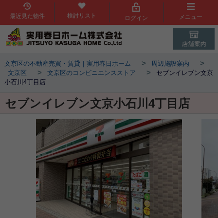
検討リスト
最近見た物件
メニュー
ログイン
>
>
文京区の不動産売買・賃貸｜実用春日ホーム
周辺施設案内
>
>
文京区
文京区のコンビニエンスストア
セブンイレブン文京
小石川4丁目店
セブンイレブン文京小石川4丁目店