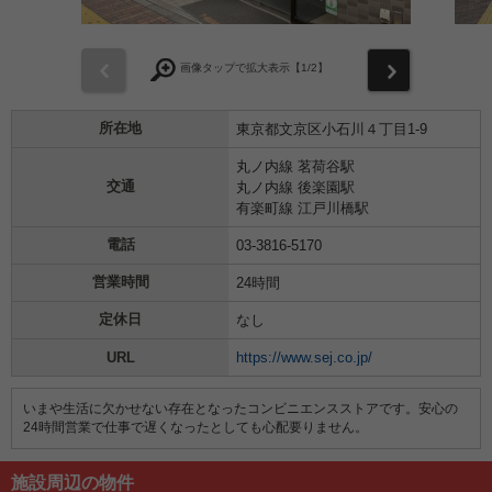
前
次
画像タップで拡大表示【
1
/2】
所在地
東京都文京区小石川４丁目1-9
丸ノ内線 茗荷谷駅
交通
丸ノ内線 後楽園駅
有楽町線 江戸川橋駅
電話
03-3816-5170
営業時間
24時間
定休日
なし
URL
https://www.sej.co.jp/
いまや生活に欠かせない存在となったコンビニエンスストアです。安心の
24時間営業で仕事で遅くなったとしても心配要りません。
施設周辺の物件