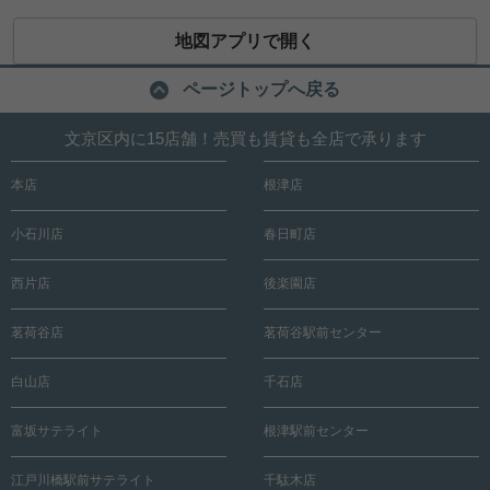
地図アプリで開く
ページトップへ戻る
文京区内に15店舗！売買も賃貸も全店で承ります
本店
根津店
小石川店
春日町店
西片店
後楽園店
茗荷谷店
茗荷谷駅前センター
白山店
千石店
富坂サテライト
根津駅前センター
江戸川橋駅前サテライト
千駄木店