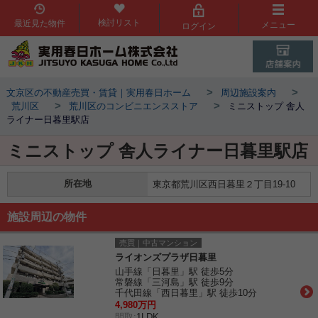
検討リスト
最近見た物件
メニュー
ログイン
>
>
文京区の不動産売買・賃貸｜実用春日ホーム
周辺施設案内
>
>
荒川区
荒川区のコンビニエンスストア
ミニストップ 舎人
ライナー日暮里駅店
ミニストップ 舎人ライナー日暮里駅店
所在地
東京都荒川区西日暮里２丁目19-10
施設周辺の物件
売買｜中古マンション
ライオンズプラザ日暮里
山手線「日暮里」駅 徒歩5分
常磐線「三河島」駅 徒歩9分
千代田線「西日暮里」駅 徒歩10分
4,980万円
間取:
1LDK