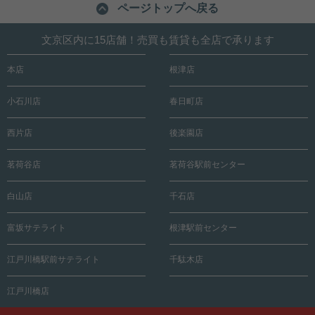
ページトップへ戻る
文京区内に15店舗！売買も賃貸も全店で承ります
本店
根津店
小石川店
春日町店
西片店
後楽園店
茗荷谷店
茗荷谷駅前センター
白山店
千石店
富坂サテライト
根津駅前センター
江戸川橋駅前サテライト
千駄木店
江戸川橋店