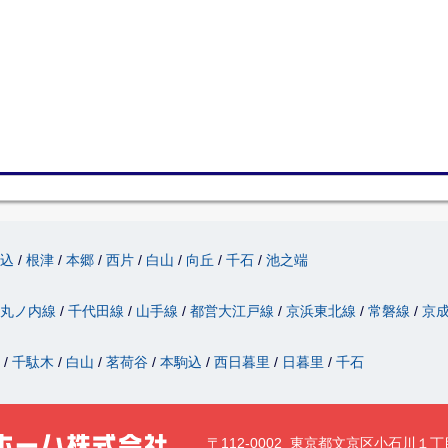
駒込
根津
本郷
西片
白山
向丘
千石
池之端
丸ノ内線
千代田線
山手線
都営大江戸線
京浜東北線
常磐線
京
津
千駄木
白山
茗荷谷
本駒込
西日暮里
日暮里
千石
〒112-0002 東京都文京区小石川１丁