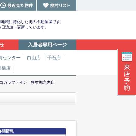
辺地域に特化した街の不動産屋です。
を毎日追加・更新しています。
せ
入居者専用ページ
前センター
白山店
千石店
川橋店
コカラファイン 杉並堀之内店
詳細情報