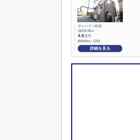
サンハイツ杉並
1K/15.00㎡
4.6
万円
約943m／12分
詳細を見る