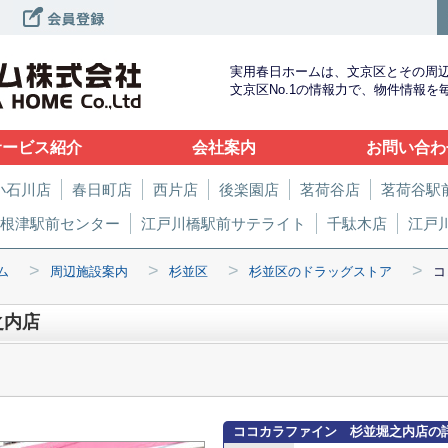
実用春日ホームは、文京区とその周
文京区No.1の情報力で、物件情報
サービス紹介
会社案内
お問い合わ
小石川店
春日町店
西片店
後楽園店
茗荷谷店
茗荷谷駅
根津駅前センター
江戸川橋駅前サテライト
千駄木店
江戸
>
>
>
>
ム
周辺施設案内
杉並区
杉並区のドラッグストア
コ
之内店
ココカラファイン 杉並堀之内店の