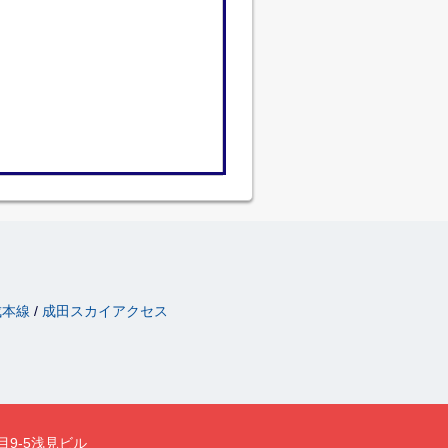
成本線
成田スカイアクセス
目9-5浅見ビル