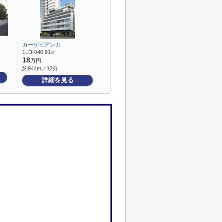
カーザビアンカ
1LDK/40.91㎡
18
万円
約944m／12分
詳細を見る