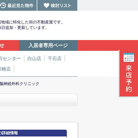
辺地域に特化した街の不動産屋です。
を毎日追加・更新しています。
せ
入居者専用ページ
前センター
白山店
千石店
川橋店
脳神経外科クリニック
の詳細情報