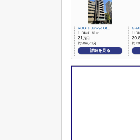
ROOTs Bunkyo Ot…
GRA
1LDK/41.81㎡
1LDK
21
20.
万円
約58m／1分
約73
詳細を見る