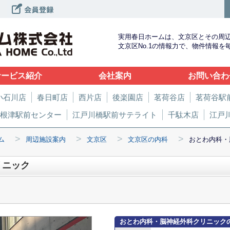
実用春日ホームは、文京区とその周
文京区No.1の情報力で、物件情報
サービス紹介
会社案内
お問い合わ
小石川店
春日町店
西片店
後楽園店
茗荷谷店
茗荷谷駅
根津駅前センター
江戸川橋駅前サテライト
千駄木店
江戸
>
>
>
>
ム
周辺施設案内
文京区
文京区の内科
おとわ内科・
リニック
おとわ内科・脳神経外科クリニック