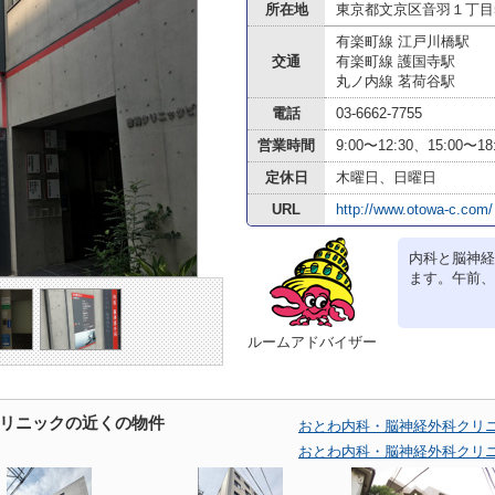
所在地
東京都文京区音羽１丁目5
有楽町線 江戸川橋駅
交通
有楽町線 護国寺駅
丸ノ内線 茗荷谷駅
電話
03-6662-7755
営業時間
9:00〜12:30、15:00〜
定休日
木曜日、日曜日
URL
http://www.otowa-c.com/
内科と脳神経
ます。午前、
ルームアドバイザー
リニックの近くの物件
おとわ内科・脳神経外科クリ
おとわ内科・脳神経外科クリ