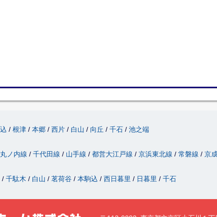
駒込
根津
本郷
西片
白山
向丘
千石
池之端
丸ノ内線
千代田線
山手線
都営大江戸線
京浜東北線
常磐線
京
津
千駄木
白山
茗荷谷
本駒込
西日暮里
日暮里
千石