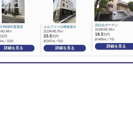
目白台ガーデン
N PASEO茗荷谷
エルファーロ神楽坂Ⅲ
2LDK/45.39㎡
/42.48㎡
2LDK/40.76㎡
18.5
万円
8
23.5
万円
万円
約485m／7分
6m／10分
約347m／5分
詳細を見る
詳細を見る
詳細を見る