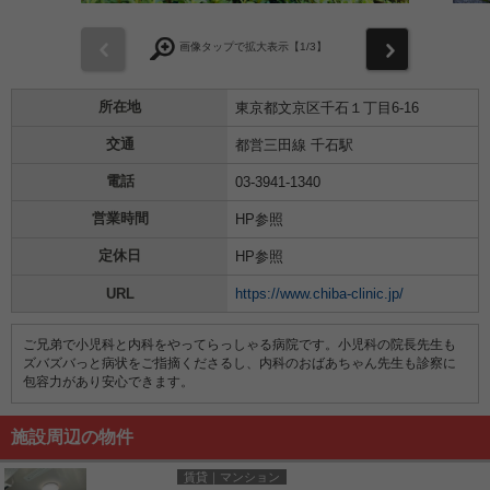
前
次
画像タップで拡大表示【
1
/3】
所在地
東京都文京区千石１丁目6-16
交通
都営三田線 千石駅
電話
03-3941-1340
営業時間
HP参照
定休日
HP参照
URL
https://www.chiba-clinic.jp/
ご兄弟で小児科と内科をやってらっしゃる病院です。小児科の院長先生も
ズバズバっと病状をご指摘くださるし、内科のおばあちゃん先生も診察に
包容力があり安心できます。
施設周辺の物件
賃貸｜マンション