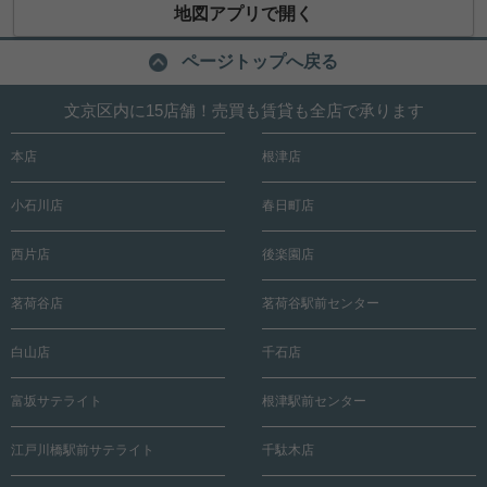
地図アプリで開く
ページトップへ戻る
文京区内に15店舗！売買も賃貸も全店で承ります
本店
根津店
小石川店
春日町店
西片店
後楽園店
茗荷谷店
茗荷谷駅前センター
白山店
千石店
富坂サテライト
根津駅前センター
江戸川橋駅前サテライト
千駄木店