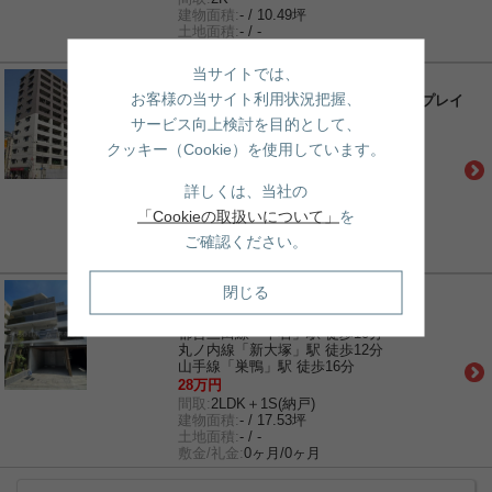
建物面積:
- / 10.49坪
土地面積:
- / -
敷金/礼金:
2ヶ月/1ヶ月
当サイトでは、
賃貸｜マンション
お客様の当サイト利用状況把握、
パークホームズ文京千石ステーションプレイ
ス
サービス向上検討を目的として、
都営三田線「千石」駅 徒歩1分
クッキー（Cookie）を使用しています。
山手線「巣鴨」駅 徒歩10分
山手線「駒込」駅 徒歩17分
詳しくは、当社の
19.4万円
間取:
1LDK
「Cookieの取扱いについて」
を
建物面積:
- / 12.48坪
ご確認ください。
土地面積:
- / -
敷金/礼金:
1ヶ月/1ヶ月
賃貸｜マンション
閉じる
LUMIEC BUNKYO SENGOKU
都営三田線「千石」駅 徒歩10分
丸ノ内線「新大塚」駅 徒歩12分
山手線「巣鴨」駅 徒歩16分
28万円
間取:
2LDK＋1S(納戸)
建物面積:
- / 17.53坪
土地面積:
- / -
敷金/礼金:
0ヶ月/0ヶ月