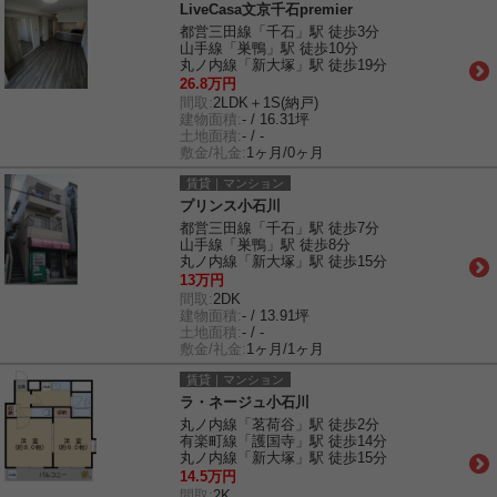
LiveCasa文京千石premier
都営三田線「千石」駅 徒歩3分
山手線「巣鴨」駅 徒歩10分
丸ノ内線「新大塚」駅 徒歩19分
26.8万円
間取:
2LDK＋1S(納戸)
建物面積:
- / 16.31坪
土地面積:
- / -
敷金/礼金:
1ヶ月/0ヶ月
賃貸｜マンション
プリンス小石川
都営三田線「千石」駅 徒歩7分
山手線「巣鴨」駅 徒歩8分
丸ノ内線「新大塚」駅 徒歩15分
13万円
間取:
2DK
建物面積:
- / 13.91坪
土地面積:
- / -
敷金/礼金:
1ヶ月/1ヶ月
賃貸｜マンション
ラ・ネージュ小石川
丸ノ内線「茗荷谷」駅 徒歩2分
有楽町線「護国寺」駅 徒歩14分
丸ノ内線「新大塚」駅 徒歩15分
14.5万円
間取:
2K