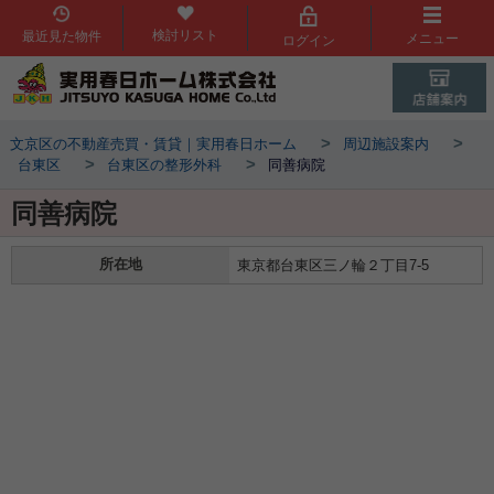
検討リスト
最近見た物件
メニュー
ログイン
>
>
文京区の不動産売買・賃貸｜実用春日ホーム
周辺施設案内
>
>
台東区
台東区の整形外科
同善病院
同善病院
所在地
東京都台東区三ノ輪２丁目7-5