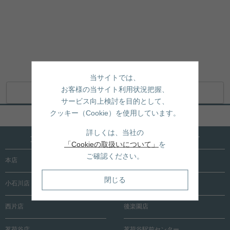
当サイトでは、
お客様の当サイト利用状況把握、
地図アプリで開く
サービス向上検討を目的として、
クッキー（Cookie）を使用しています。
ページトップへ戻る
詳しくは、当社の
文京区内に15店舗！売買も賃貸も全店で承ります
「Cookieの取扱いについて」
を
ご確認ください。
本店
根津店
閉じる
小石川店
春日町店
西片店
後楽園店
茗荷谷店
茗荷谷駅前センター