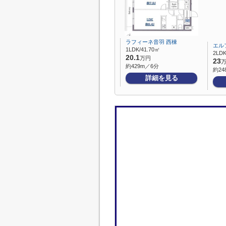
ラフィーネ音羽 西棟
エル
1LDK/41.70㎡
2LDK
20.1
万円
23
約429m／6分
約24
詳細を見る