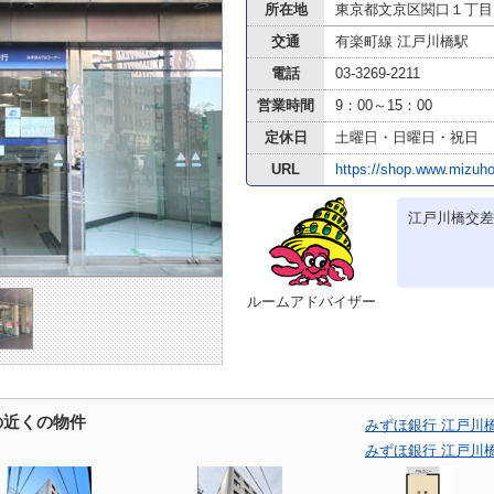
所在地
東京都文京区関口１丁目
交通
有楽町線 江戸川橋駅
電話
03-3269-2211
営業時間
9：00～15：00
定休日
土曜日・日曜日・祝日
URL
https://shop.www.mizuho
江戸川橋交差
ルームアドバイザー
の近くの物件
みずほ銀行 江戸川
みずほ銀行 江戸川