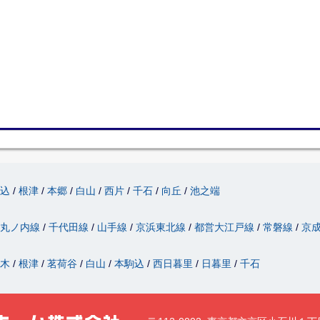
駒込
根津
本郷
白山
西片
千石
向丘
池之端
丸ノ内線
千代田線
山手線
京浜東北線
都営大江戸線
常磐線
京
駄木
根津
茗荷谷
白山
本駒込
西日暮里
日暮里
千石