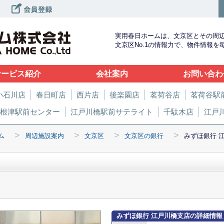
実用春日ホームは、文京区とその周
文京区No.1の情報力で、物件情報
サービス紹介
会社案内
お問い合わ
小石川店
春日町店
西片店
後楽園店
茗荷谷店
茗荷谷駅
根津駅前センター
江戸川橋駅前サテライト
千駄木店
江戸
>
>
>
>
ム
周辺施設案内
文京区
文京区の銀行
みずほ銀行 
みずほ銀行 江戸川橋支店の詳細情報