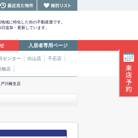
辺地域に特化した街の不動産屋です。
を毎日追加・更新しています。
せ
入居者専用ページ
前センター
白山店
千石店
川橋店
江戸川橋支店