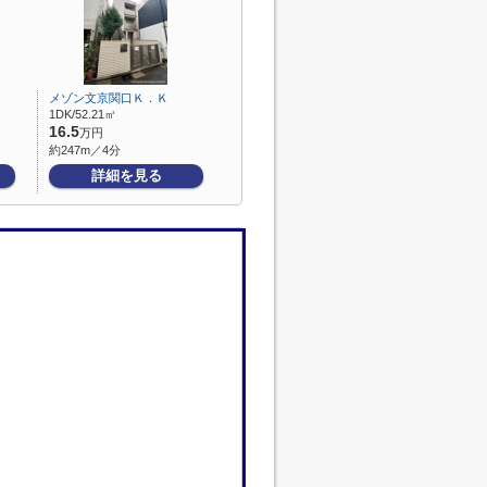
メゾン文京関口Ｋ．Ｋ
1DK/52.21㎡
16.5
万円
約247m／4分
詳細を見る