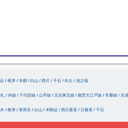
駒込
根津
本郷
白山
西片
千石
向丘
池之端
丸ノ内線
千代田線
山手線
京浜東北線
都営大江戸線
常磐線
京
駄木
根津
茗荷谷
白山
本駒込
西日暮里
日暮里
千石