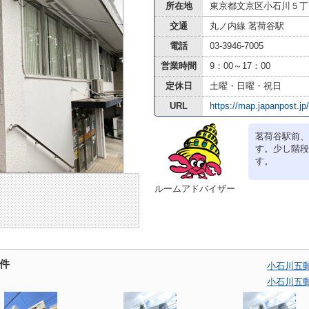
所在地
東京都文京区小石川５丁
交通
丸ノ内線 茗荷谷駅
電話
03-3946-7005
営業時間
9：00～17：00
定休日
土曜・日曜・祝日
URL
https://map.japanpost.jp
茗荷谷駅前、
す。少し階段
す。
ルームアドバイザー
件
小石川五
小石川五