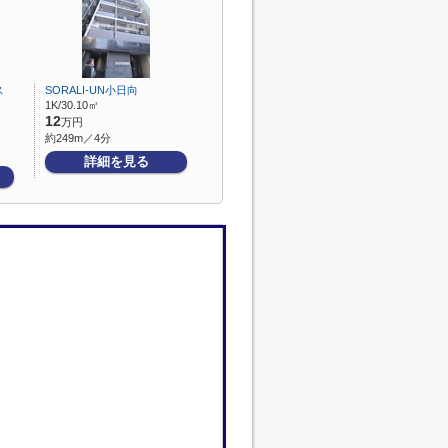
ス
SORALI-UN小日向
1K/30.10㎡
12
万円
約249m／4分
詳細を見る