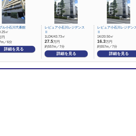
ブル小石川弐番館
レピュア小石川レジデンス
レピュア小石川レジデン
0.25㎡
Ⅱ
Ⅱ
1LDK/43.73㎡
1K/20.50㎡
万円
27.5
16.3
万円
万円
7m／6分
約557m／7分
約557m／7分
詳細を見る
詳細を見る
詳細を見る