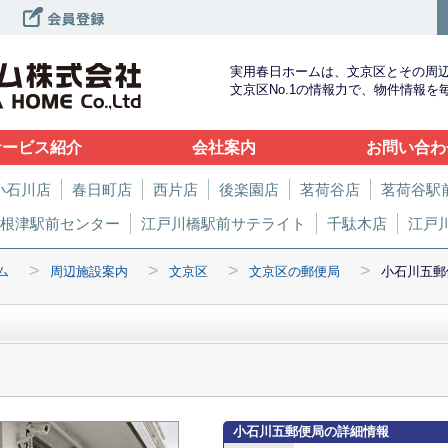
実用春日ホームは、文京区とその周
文京区No.1の情報力で、物件情報
サービス紹介
会社案内
お問い合わ
小石川店
春日町店
西片店
後楽園店
茗荷谷店
茗荷谷駅
根津駅前センター
江戸川橋駅前サテライト
千駄木店
江戸
>
>
>
>
ム
周辺施設案内
文京区
文京区の郵便局
小石川五郵
小石川五郵便局の詳細情報