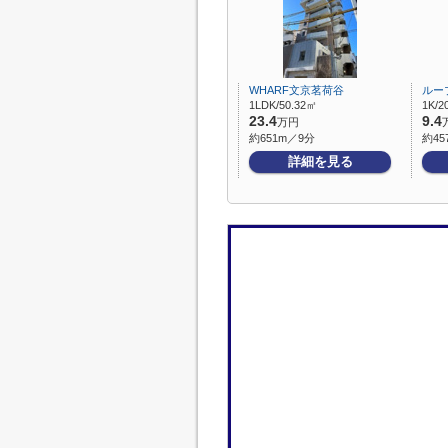
WHARF文京茗荷谷
ルー
1LDK/50.32㎡
1K/2
23.4
9.4
万円
約651m／9分
約45
詳細を見る