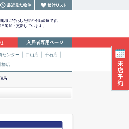
辺地域に特化した街の不動産屋です。
を毎日追加・更新しています。
せ
入居者専用ページ
前センター
白山店
千石店
川橋店
便局