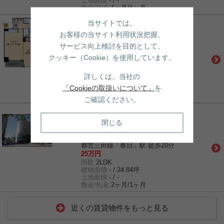
土地面積:
- / -
敷金/礼金:
1ヶ月/1ヶ月
賃貸｜マンション
当サイトでは、
ヒューリックレジデンス茗荷谷
お客様の当サイト利用状況把握、
丸ノ内線「茗荷谷」駅 徒歩7分
サービス向上検討を目的として、
有楽町線「江戸川橋」駅 徒歩15分
丸ノ内線「後楽園」駅 徒歩20分
クッキー（Cookie）を使用しています。
17.6万円
間取:
1LDK
詳しくは、当社の
建物面積:
- / 13.02坪
「Cookieの取扱いについて」
を
土地面積:
- / -
敷金/礼金:
1ヶ月/1ヶ月
ご確認ください。
賃貸｜マンション
ファミール久堅
閉じる
丸ノ内線「茗荷谷」駅 徒歩7分
都営三田線「白山」駅 徒歩15分
都営三田線「春日」駅 徒歩20分
25万円
間取:
2LDK
建物面積:
- / 24.84坪
土地面積:
- / -
敷金/礼金:
2ヶ月/1ヶ月
近くの賃貸物件をもっと見る