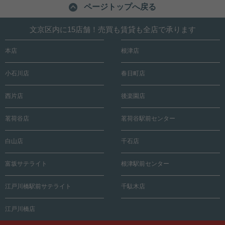
ページトップへ戻る
文京区内に15店舗！売買も賃貸も全店で承ります
本店
根津店
小石川店
春日町店
西片店
後楽園店
茗荷谷店
茗荷谷駅前センター
白山店
千石店
富坂サテライト
根津駅前センター
江戸川橋駅前サテライト
千駄木店
江戸川橋店