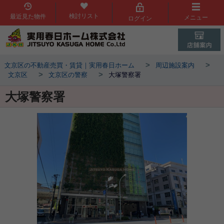
検討リスト
最近見た物件
メニュー
ログイン
>
>
文京区の不動産売買・賃貸｜実用春日ホーム
周辺施設案内
>
>
文京区
文京区の警察
大塚警察署
大塚警察署