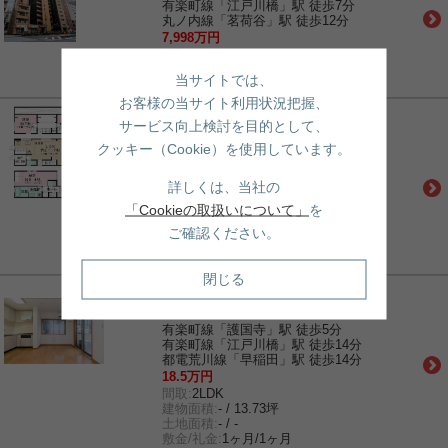
有楽町線「江戸川橋」駅 徒歩7分
丸ノ内線「茗荷谷」駅 徒歩12分
7,998万円
間取:
3LDK
建物面積:
- / 19.72坪
当サイトでは、
土地面積:
- / -
お客様の当サイト利用状況把握、
賃貸｜一戸建て
サービス向上検討を目的として、
文京区小日向317戸建賃貸
クッキー（Cookie）を使用しています。
丸ノ内線「茗荷谷」駅 徒歩8分
有楽町線「護国寺」駅 徒歩11分
有楽町線「江戸川橋」駅 徒歩10分
詳しくは、当社の
40万円
「Cookieの取扱いについて」
を
間取:
2LDK＋1S(納戸)
建物面積:
109.76㎡ / 33.20坪
ご確認ください。
土地面積:
- / -
敷金/礼金:
1ヶ月/1ヶ月
閉じる
賃貸｜マンション
目白台ガーデン
有楽町線「護国寺」駅 徒歩5分
有楽町線「江戸川橋」駅 徒歩14分
都電荒川線「早稲田」駅 徒歩14分
18.5万円
間取:
2LDK
建物面積:
- / 13.73坪
土地面積:
- / -
敷金/礼金:
1ヶ月/1ヶ月