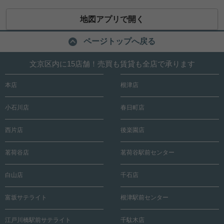
地図アプリで開く
ページトップへ戻る
文京区内に15店舗！売買も賃貸も全店で承ります
本店
根津店
小石川店
春日町店
西片店
後楽園店
茗荷谷店
茗荷谷駅前センター
白山店
千石店
富坂サテライト
根津駅前センター
江戸川橋駅前サテライト
千駄木店