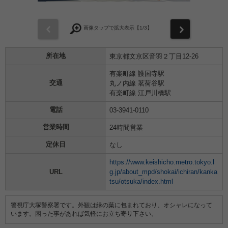
前
次
画像タップで拡大表示【
1
/3】
所在地
東京都文京区音羽２丁目12-26
有楽町線 護国寺駅
交通
丸ノ内線 茗荷谷駅
有楽町線 江戸川橋駅
電話
03-3941-0110
営業時間
24時間営業
定休日
なし
https://www.keishicho.metro.tokyo.l
URL
g.jp/about_mpd/shokai/ichiran/kanka
tsu/otsuka/index.html
警視庁大塚警察署です。外観は緑の葉に包まれており、オシャレになって
います。困った事があれば気軽にお立ち寄り下さい。