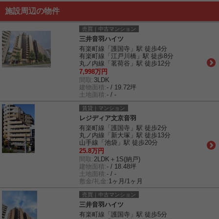
施設周辺の物件
売買｜中古マンション
三井音羽ハイツ
有楽町線「護国寺」駅 徒歩4分
有楽町線「江戸川橋」駅 徒歩8分
丸ノ内線「茗荷谷」駅 徒歩12分
7,998万円
間取:
3LDK
建物面積:
- / 19.72坪
土地面積:
- / -
賃貸｜マンション
レジディア文京音羽
有楽町線「護国寺」駅 徒歩2分
丸ノ内線「新大塚」駅 徒歩13分
山手線「池袋」駅 徒歩20分
25.8万円
間取:
2LDK＋1S(納戸)
建物面積:
- / 18.48坪
土地面積:
- / -
敷金/礼金:
1ヶ月/1ヶ月
売買｜中古マンション
三井音羽ハイツ
有楽町線「護国寺」駅 徒歩5分