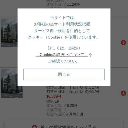
間取:
1LDK
建物面積:
- / 11.24坪
土地面積:
- / -
敷金/礼金:
1ヶ月/0.5ヶ月
当サイトでは、
賃貸｜マンション
お客様の当サイト利用状況把握、
レピュア小石川レジデンスⅡ
サービス向上検討を目的として、
丸ノ内線「茗荷谷」駅 徒歩9分
都営三田線「千石」駅 徒歩17分
クッキー（Cookie）を使用しています。
都営三田線「白山」駅 徒歩17分
27.5万円
詳しくは、当社の
間取:
1LDK
「Cookieの取扱いについて」
を
建物面積:
- / 13.22坪
土地面積:
- / -
ご確認ください。
敷金/礼金:
0ヶ月/0ヶ月
賃貸｜マンション
閉じる
レピュア小石川レジデンスⅡ
丸ノ内線「茗荷谷」駅 徒歩9分
都営三田線「千石」駅 徒歩17分
都営三田線「白山」駅 徒歩17分
16.3万円
間取:
1K
建物面積:
- / 6.20坪
土地面積:
- / -
敷金/礼金:
0ヶ月/0ヶ月
近くの賃貸物件をもっと見る