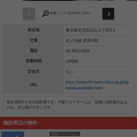
前
次
画像タップで拡大表示【
1
/2】
所在地
東京都文京区白山３丁目3-1
交通
丸ノ内線 茗荷谷駅
電話
03-3812-0119
営業時間
24時間
定休日
なし
https://www.tfd.metro.tokyo.lg.jp/hp-
URL
koisikawa/index.html
東京消防庁小石川消防署です。戸建てユーザーには、近隣に消防署がある
のは、安心感が大きいです。
施設周辺の物件
賃貸｜マンション