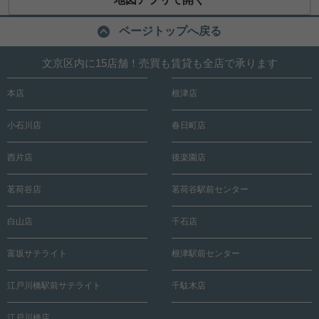
ページトップへ戻る
文京区内に15店舗！売買も賃貸も全店で承ります
本店
根津店
小石川店
春日町店
西片店
後楽園店
茗荷谷店
茗荷谷駅前センター
白山店
千石店
富坂サテライト
根津駅前センター
江戸川橋駅前サテライト
千駄木店
江戸川橋店