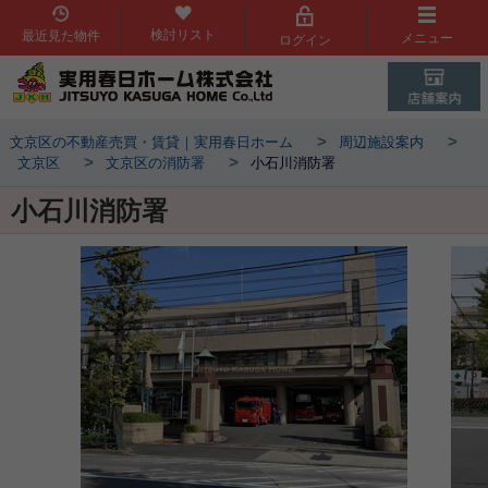
検討リスト
最近見た物件
メニュー
ログイン
>
>
文京区の不動産売買・賃貸｜実用春日ホーム
周辺施設案内
>
>
文京区
文京区の消防署
小石川消防署
小石川消防署