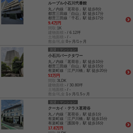
ルーブル小石川弐番館
丸ノ内線「茗荷谷」駅 徒歩8分
都営三田線「白山」駅 徒歩17分
都営三田線「千石」駅 徒歩17分
9.4万円
間取:
1K
建物面積:
- / 6.12坪
土地面積:
- / -
敷金/礼金:
0ヶ月/1ヶ月
賃貸｜マンション
小石川パークタワー
丸ノ内線「茗荷谷」駅 徒歩10分
都営三田線「白山」駅 徒歩15分
有楽町線「江戸川橋」駅 徒歩20分
53万円
間取:
3LDK
建物面積:
- / 30.80坪
土地面積:
- / -
敷金/礼金:
1ヶ月/1.5ヶ月
賃貸｜マンション
クーカイ・テラス茗荷谷
丸ノ内線「茗荷谷」駅 徒歩1分
有楽町線「江戸川橋」駅 徒歩15分
有楽町線「護国寺」駅 徒歩16分
17.8万円