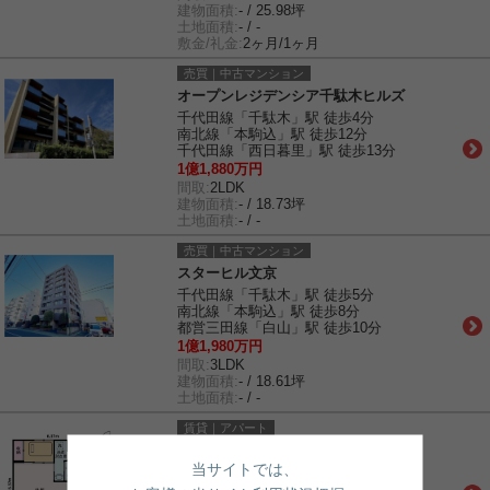
建物面積:
- / 25.98坪
土地面積:
- / -
敷金/礼金:
2ヶ月/1ヶ月
売買｜中古マンション
オープンレジデンシア千駄木ヒルズ
千代田線「千駄木」駅 徒歩4分
南北線「本駒込」駅 徒歩12分
千代田線「西日暮里」駅 徒歩13分
1億1,880万円
間取:
2LDK
建物面積:
- / 18.73坪
土地面積:
- / -
売買｜中古マンション
スターヒル文京
千代田線「千駄木」駅 徒歩5分
南北線「本駒込」駅 徒歩8分
都営三田線「白山」駅 徒歩10分
1億1,980万円
間取:
3LDK
建物面積:
- / 18.61坪
土地面積:
- / -
賃貸｜アパート
燕荘
当サイトでは、
千代田線「千駄木」駅 徒歩2分