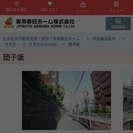
検討リスト
最近見た物件
メニュー
ログイン
>
>
文京区の不動産売買・賃貸｜実用春日ホーム
周辺施設案内
>
>
文京区
文京区のその他
団子坂
団子坂