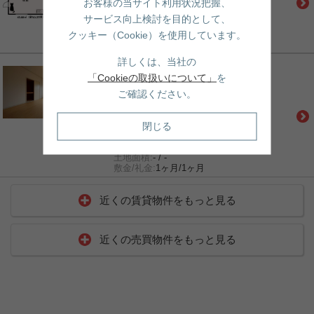
18.9万円
お客様の当サイト利用状況把握、
間取:
1LDK
サービス向上検討を目的として、
建物面積:
- / 13.27坪
土地面積:
- / -
クッキー（Cookie）を使用しています。
敷金/礼金:
1ヶ月/1ヶ月
詳しくは、当社の
賃貸｜マンション
「Cookieの取扱いについて」
を
エストレージュ文京千駄木
千代田線「千駄木」駅 徒歩4分
ご確認ください。
南北線「本駒込」駅 徒歩8分
都営三田線「白山」駅 徒歩11分
13.5万円
閉じる
間取:
2DK
建物面積:
- / 11.87坪
土地面積:
- / -
敷金/礼金:
1ヶ月/1ヶ月
近くの賃貸物件をもっと見る
近くの売買物件をもっと見る