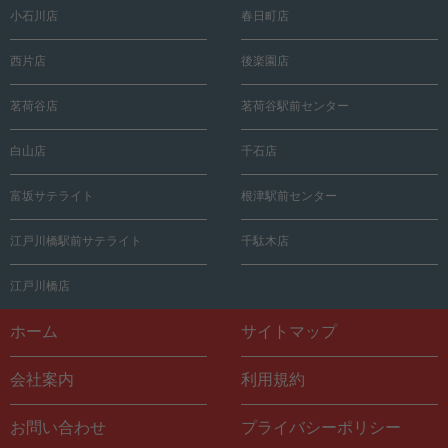
小石川店
春日町店
西片店
後楽園店
茗荷谷店
茗荷谷駅前センター
白山店
千石店
富坂サテライト
根津駅前センター
江戸川橋駅前サテライト
千駄木店
江戸川橋店
ホーム
サイトマップ
会社案内
利用規約
お問い合わせ
プライバシーポリシー