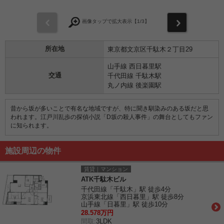
前
次
画像タップで拡大表示【
1
/3】
所在地
東京都文京区千駄木２丁目29
山手線 西日暮里駅
交通
千代田線 千駄木駅
丸ノ内線 後楽園駅
昔から坂が多いことで有名な地域ですが、特に聞き馴染みのある坂だと思
われます。江戸川乱歩の探偵小説「D坂の殺人事件」の舞台としてもファン
に知られます。
施設周辺の物件
賃貸｜マンション
ATK千駄木ビル
千代田線「千駄木」駅 徒歩4分
京浜東北線「西日暮里」駅 徒歩8分
山手線「日暮里」駅 徒歩10分
28.578万円
間取:
3LDK