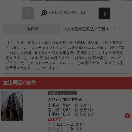
前
次
画像タップで拡大表示【
1
/2】
所在地
東京都豊島区駒込２丁目１－１
ＪＲ山手線、東京メトロ南北線が利用できる便利な駒込駅。北区・豊島区
とも面していてロケーションもＧＯＯＤ♪駒込駅からのお散歩は、桜や紅葉
で有名な六義園、春と秋のバラが見事な旧古河庭園など、おすすめ観光資
源が沢山ございます♪意外と本郷通り沿いには隠れた名店が多く、テレビで
紹介されたことのあるケーキ屋「アルプス」も本郷通り沿い、駅からも徒
歩三分でたどりつけちゃいます！
施設周辺の物件
賃貸｜マンション
ガリシア文京本駒込
山手線「駒込」駅 徒歩7分
南北線「駒込」駅 徒歩8分
山手線「田端」駅 徒歩15分
25.8万円
間取:
1LDK＋1S(納戸)
建物面積:
- / 15.89坪