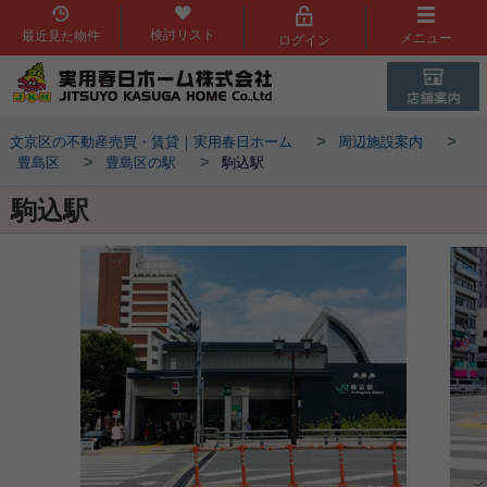
検討リスト
最近見た物件
メニュー
ログイン
>
>
文京区の不動産売買・賃貸｜実用春日ホーム
周辺施設案内
>
>
豊島区
豊島区の駅
駒込駅
駒込駅