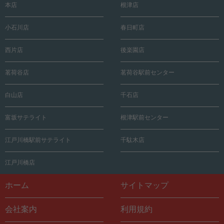
本店
根津店
小石川店
春日町店
西片店
後楽園店
茗荷谷店
茗荷谷駅前センター
白山店
千石店
富坂サテライト
根津駅前センター
江戸川橋駅前サテライト
千駄木店
江戸川橋店
ホーム
サイトマップ
会社案内
利用規約