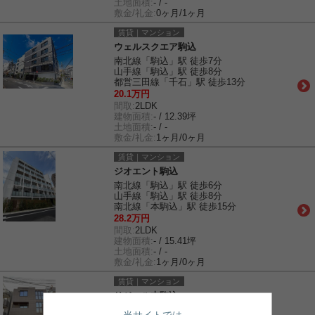
土地面積:
- / -
敷金/礼金:
0ヶ月/1ヶ月
賃貸｜マンション
ウェルスクエア駒込
南北線「駒込」駅 徒歩7分
山手線「駒込」駅 徒歩8分
都営三田線「千石」駅 徒歩13分
20.1万円
間取:
2LDK
建物面積:
- / 12.39坪
土地面積:
- / -
敷金/礼金:
1ヶ月/0ヶ月
賃貸｜マンション
ジオエント駒込
南北線「駒込」駅 徒歩6分
山手線「駒込」駅 徒歩8分
南北線「本駒込」駅 徒歩15分
28.2万円
間取:
2LDK
建物面積:
- / 15.41坪
土地面積:
- / -
敷金/礼金:
1ヶ月/0ヶ月
賃貸｜マンション
リジエル本駒込
山手線「駒込」駅 徒歩6分
当サイトでは、