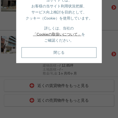
山手線「田端」駅 徒歩15分
お客様の当サイト利用状況把握、
都営三田線「千石」駅 徒歩14分
34.3万円
サービス向上検討を目的として、
間取:
2LDK
クッキー（Cookie）を使用しています。
建物面積:
- / 23.44坪
土地面積:
- / -
敷金/礼金:
0.5ヶ月/0ヶ月
詳しくは、当社の
「Cookieの取扱いについて」
を
賃貸｜マンション
カスタリア本駒込
ご確認ください。
山手線「巣鴨」駅 徒歩6分
山手線「駒込」駅 徒歩7分
閉じる
都営三田線「千石」駅 徒歩13分
16.2万円
間取:
1K
建物面積:
- / 12.85坪
土地面積:
- / -
敷金/礼金:
1ヶ月/0ヶ月
近くの賃貸物件をもっと見る
近くの売買物件をもっと見る