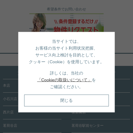
希望条件でお問い合わせ
当サイトでは、
お客様の当サイト利用状況把握、
サービス向上検討を目的として、
ページトップへ戻る
クッキー（Cookie）を使用しています。
文京区内に15店舗！売買も賃貸も全店で承ります
詳しくは、当社の
「Cookieの取扱いについて」
を
本店
根津店
ご確認ください。
小石川店
春日町店
閉じる
西片店
後楽園店
茗荷谷店
茗荷谷駅前センター