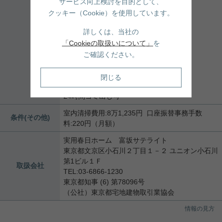
サービス向上検討を目的として、
エアコン
クッキー（Cookie）を使用しています。
シューズボックス
CS
詳しくは、当社の
BS
「Cookieの取扱いについて」
を
オートロック
ご確認ください。
TVモニタ付インターホン
宅配ボックス
ディンプルキー
閉じる
防犯カメラ
24時間ゴミ出し可
室内清掃費用:8万1,235円 口座振替事務手数
条件(その他)
料:220円（月額）
実用春日ホーム 富坂サテライト
東京都文京区小石川２丁目１－２ ユニオン小石川
第1ビル１Ｆ
取扱会社
TEL:03-6866-1230
東京都知事 (6) 第78096号
（公社）東京都宅地建物取引業協会
情報の見方