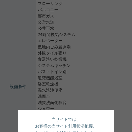
フローリング
バルコニー
都市ガス
公営水道
公共下水
24時間換気システム
エレベーター
敷地内ごみ置き場
外観タイル張り
食器洗い乾燥機
システムキッチン
バス・トイレ別
追焚機能浴室
浴室乾燥機
設備条件
温水洗浄便座
洗面台
洗髪洗面化粧台
シャワー
独立洗面台
当サイトでは、
ユニットバス
お客様の当サイト利用状況把握、
浴槽