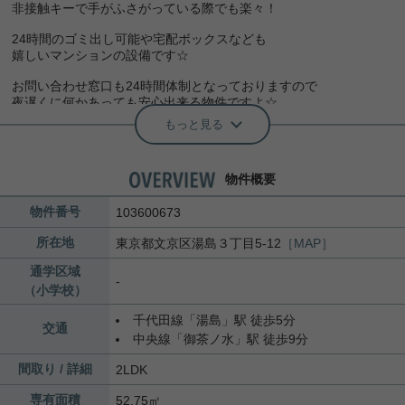
非接触キーで手がふさがっている際でも楽々！
24時間のゴミ出し可能や宅配ボックスなども
嬉しいマンションの設備です☆
お問い合わせ窓口も24時間体制となっておりますので
夜遅くに何かあっても安心出来る物件ですよ☆
もっと見る
気になった方はお気軽にご連絡ください！
お問い合わせお待ちしております(^^)
物件概要
物件番号
103600673
所在地
東京都
文京区
湯島
３丁目5-12
［MAP］
通学区域
-
（小学校）
千代田線
「
湯島
」駅 徒歩5分
交通
中央線
「
御茶ノ水
」駅 徒歩9分
間取り / 詳細
2LDK
専有面積
52.75㎡