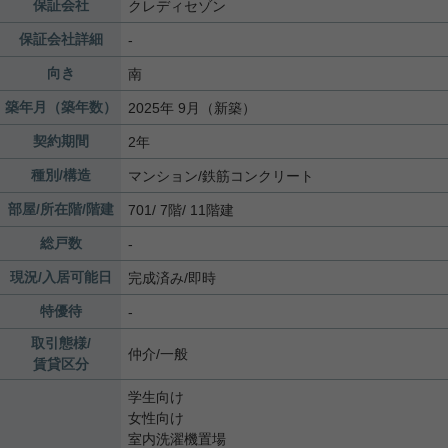
保証会社
クレディセゾン
保証会社詳細
-
向き
南
築年月（築年数）
2025年 9月（新築）
契約期間
2年
種別/構造
マンション/鉄筋コンクリート
部屋/所在階/階建
701/ 7階/ 11階建
総戸数
-
現況/入居可能日
完成済み/即時
特優待
-
取引態様/
仲介/一般
賃貸区分
学生向け
女性向け
室内洗濯機置場