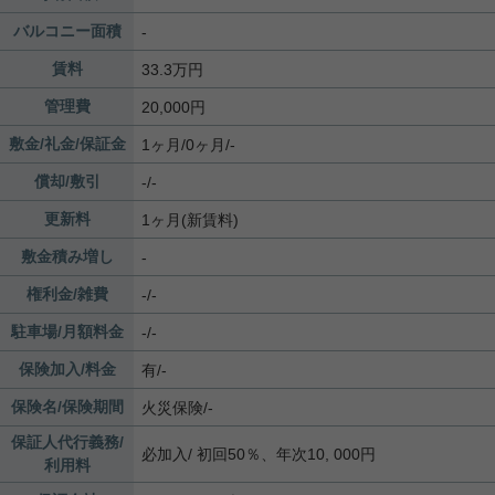
バルコニー面積
-
賃料
33.3万円
管理費
20,000円
敷金/礼金/保証金
1ヶ月/0ヶ月/-
償却/敷引
-/-
更新料
1ヶ月(新賃料)
敷金積み増し
-
権利金/雑費
-/-
駐車場/月額料金
-/-
保険加入/料金
有/-
保険名/保険期間
火災保険/-
保証人代行義務/
必加入/
初回50％、年次10, 000円
利用料