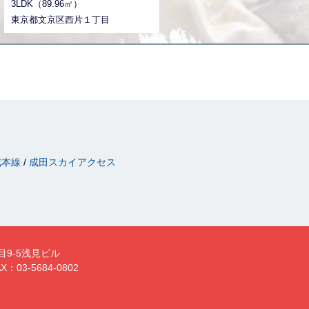
3LDK（89.96㎡）
で４路線利用可能な便利な立地
と、 商店街、スーパー、医療関係
東京都文京区西片１丁目
なんでもそろう生活環境の良さも
おすすめです。 気になった方はお
気軽にご連絡ください。 お問い合
わせお待ちしております。
成本線
成田スカイアクセス
目9-5浅見ビル
X：03-5684-0802