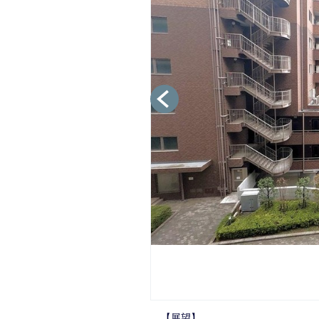
【展望】
【エントランス】