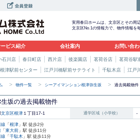
実用春日ホームは、文京区とその周
文京区No.1の情報力で、物件情報
サービス紹介
会社案内
お問い合わ
小石川店
春日町店
西片店
後楽園店
茗荷谷店
茗荷谷駅
根津駅前センター
江戸川橋駅前サテライト
千駄木店
江戸
>
>
>
ム
物件一覧
シーアイマンション根津弥生坂
過去掲載物件
弥生坂の過去掲載物件
都
文京区
根津
１丁目17-1
通学区域（小学校）
-
田線
「
根津
」駅 徒歩2分
線
「
東大前
」駅 徒歩11分
田線
「
千駄木
」駅 徒歩11分