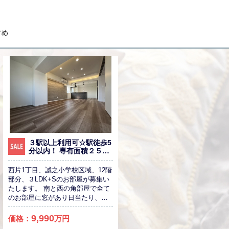
３駅以上利用可☆駅徒歩5
分以内！ 専有面積２５坪
以上の広々空間！
西片1丁目、誠之小学校区域、12階
部分、３LDK+Sのお部屋が募集い
たします。 南と西の角部屋で全て
のお部屋に窓があり日当たり、風
通しを確保できております。 室内
はリフォーム完成後のお引き渡
9,990
価格：
万円
し！ 春日駅、後楽園駅が徒歩圏内