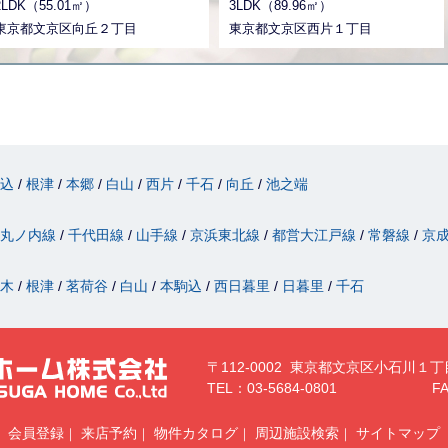
2LDK（55.01㎡）
3LDK（89.96㎡）
フォームされている為 キレイな室
でお過ごしいただけます。 眺望採
内にお住まい頂けます♪ 気になっ
東京都文京区向丘２丁目
光通風良好な新規リノベーション
東京都文京区西片１丁目
た方はお気軽にご連絡ください。
の角部屋となっております。 ２面
お問い合わせお待ちしておりま
バルコニー、南向きで日当たり、
す。
眺望良好です。 周辺にはコンビニ
エンスストアやスーパー、商業施
設もあり生活至便な住環境となっ
ております。 学区は【誠之小学
校・第六中学校】となります。 ペ
ット飼育可能です。（細則有） ご
駒込
根津
本郷
白山
西片
千石
向丘
池之端
内覧可能です。 お問合せをお待ち
しております♪ ◆お電話でのご相
談もお気軽にどうぞ◆ 実用春日ホ
丸ノ内線
千代田線
山手線
京浜東北線
都営大江戸線
常磐線
京
ーム株式会社 茗荷谷店 ＴＥＬ:０
３－６９０２－５０２１
駄木
根津
茗荷谷
白山
本駒込
西日暮里
日暮里
千石
〒112-0002 東京都文京区小石川１丁
TEL：03-5684-0801
FA
会員登録
来店予約
物件カタログ
周辺施設検索
サイトマップ