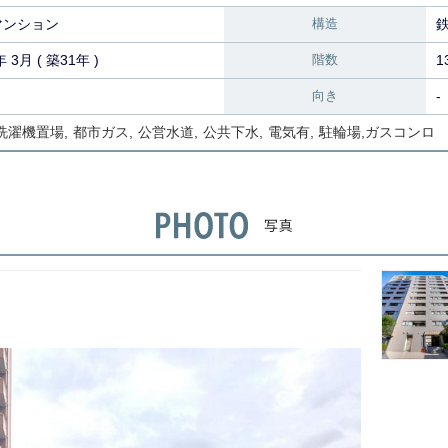
マンション
構造
年 3月 ( 築31年 )
階数
1
向き
-
洗濯機置場
都市ガス
公営水道
公共下水
電気有
駐輪場
ガスコンロ