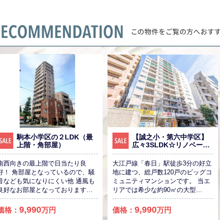
駒本小学区の２LDK（最
【誠之小・第六中学区】
上階・角部屋）
広々3SLDK☆リノベーシ
ョン工事完了！
南西向きの最上階で日当たり良
大江戸線「春日」駅徒歩3分の好立
好！ 角部屋となっているので、騒
地に建つ、総戸数120戸のビッグコ
音なども気になりにくい他 通風も
ミュニティマンションです。 当エ
良好なお部屋となっております。
リアでは希少な約90㎡の大型
各お部屋収納スペースも確保され
3SLDKのファミリータイプ。 お部
ておりますので スペースに困る事
屋は12階部分の3SLDK。WIC付で
9,990
9,990
価格：
万円
価格：
万円
もございません。 また、室内はリ
収納豊富。すっきり快適なお部屋