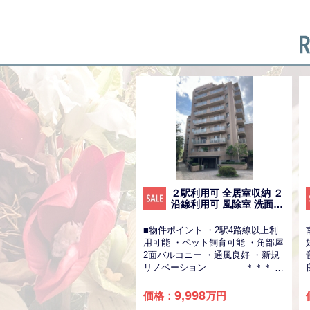
２駅利用可 全居室収納 ２
沿線利用可 風除室 洗面化
粧台
■物件ポイント ・2駅4路線以上利
用可能 ・ペット飼育可能 ・角部屋
2面バルコニー ・通風良好 ・新規
リノベーション ＊＊＊ そ
のほか詳細につきましてはお問い
合わせくださいませ！！
9,998
価格：
万円