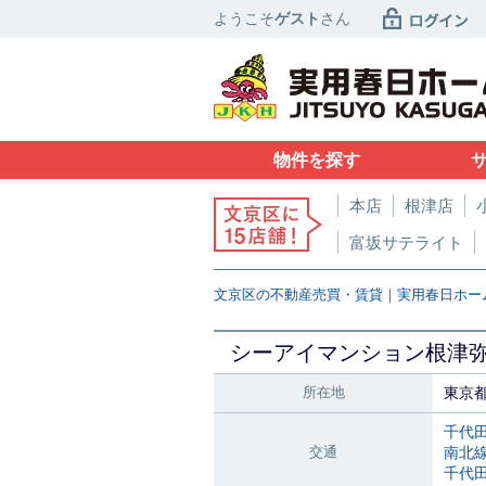
ようこそ
ゲスト
さん
物件を探す
本店
根津店
富坂サテライト
文京区の不動産売買・賃貸｜実用春日ホー
シーアイマンション根津
所在地
東京
千代
交通
南北
千代