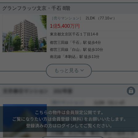
グランフラッツ文京・千石 8階
［売りマンション］
2LDK （77.10㎡）
1
億
5,400
万円
東京都文京区千石１丁目14-8
都営三田線
「
千石
」駅 徒歩4分
都営三田線
「
白山
」駅 徒歩10分
南北線
「
本駒込
」駅 徒歩13分
実用春日ホーム 白山店 西野健太
◆即時内見可能◆ 周辺、住環境良好な
分譲マンションです。 弊店近隣にござ
いますので、即時内見可能です。 まず
会員限定
は広々した間取り、眺望（東京スカイ
8階部分3方角住戸で日当たり良好！！ 東側、西側に
ツリー）をご覧ください♪
バルコニーがあり眺望良好。 スカイツリーも望める
［売り戸建］
会員限定
（
会員限定
）
眺望良好なお部屋です。 ◇ペット飼育可能 ◇1418
会員限定
サイズのユニットバス （浴室換気暖房乾燥機付I）
◇ワイドシンクのシステムキッチン （3口ガス&グ
会員限定
リル、オーブン、食洗機、浄水器付） ◇温水洗浄便
-
写真(9)
座 ◇リビングダイニング床暖房 ◇専用パティオ ◇
敷地内24時間ゴミ出し可能 管理体制も良好でエント
詳細を見る
ランスなど共用部分が広々として快適です。 お問い