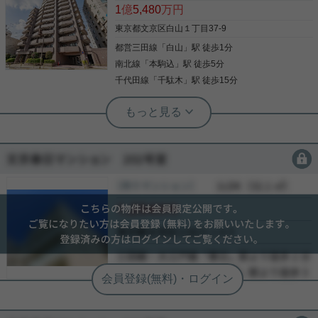
1
億
5,480
万円
東京都文京区白山１丁目37-9
都営三田線
「
白山
」駅 徒歩1分
南北線
「
本駒込
」駅 徒歩5分
千代田線
「
千駄木
」駅 徒歩15分
実用春日ホーム 茗荷谷店 上村啓士
【指ヶ谷小学区】「白山」駅徒歩１分
◇新規リノベーション◇2SLDK
会員限定
会員限定
都営地下鉄三田線「白山」駅徒歩1分、東京メトロ
南北線「本駒込」駅徒歩5分。 優れた交通利便性を
［売りマンション］
会員限定
（
会員限定
）
誇る「ライオンズガーデンヒルズ白山」のご紹介で
会員限定
す。 12階から望む開放的な眺望、新規リノベーショ
ンによる上質な住空間を兼ね備えた一邸です。 都心
会員限定
アクセスと住環境バランスを重視されるお客様に、
-
写真(9)
ぜひ一度ご覧いただきたいおすすめの住まいです。
-
ご内覧可能です。 お問合せをお待ちしております。
詳細を見る
◆お電話でのご相談もお気軽にどうぞ◆ 実用春日ホ
ーム株式会社 茗荷谷店 TEL:０３－６９０２－５０
２１