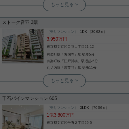
実用春日ホーム 富坂サテライト 金子瑠茄
山手線内側の閑静な高台に佇むヴィン
テージレジデンス☆
ストーク音羽 3階
角部屋・南向き・日当たり・通風良好◎ 新耐震基準
の物件になっているので、 これからも長く安心して
［売りマンション］
1DK （30.62㎡）
お住まいいただける物件です。 10月に室内のリノベ
3,950
万円
ーションも完成予定です！ 気になった方はお気軽に
ご連絡ください。 お問い合わせお待ちしておりま
東京都文京区音羽１丁目21-12
す。
有楽町線
「
護国寺
」駅 徒歩5分
写真(9)
有楽町線
「
江戸川橋
」駅 徒歩6分
詳細を見る
丸ノ内線
「
茗荷谷
」駅 徒歩11分
実用春日ホーム 富坂サテライト 金子瑠茄
室内新規フルリノベーション物件！
千石パインマンション 605
新耐震基準☆ 長くお住まいいただける物件！ ペット
の飼育も可能となっているので 新しく家族を迎え入
［売りマンション］
3LDK （70.56㎡）
れることを考えている方にオススメの物件です。 気
1
億
3,800
万円
になった方はお気軽にご連絡ください。 お問い合わ
せお待ちしております。
東京都文京区千石２丁目29-5