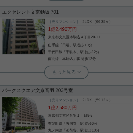
エクセレント文京動坂 701
1階部分につき下階住戸なし！ また、4方向隣接住戸
もないため、 騒音も気になりにくいです。 駅は巣
［売りマンション］
2LDK （66.35㎡）
鴨・千石と山手線・三田線が使える立地☆ 都心への
1
億
2,490
万円
アクセスもしやすいです。 2018年築の新耐震です
ので 今後も長く安心してお住まいいただける物件♪
東京都文京区本駒込４丁目20-11
気になった方はお気軽にご連絡ください。 お問い合
山手線
「
田端
」駅 徒歩10分
写真(9)
わせお待ちしております。
千代田線
「
千駄木
」駅 徒歩12分
詳細を見る
南北線
「
本駒込
」駅 徒歩12分
後楽園店（実用後楽園ホーム株式会社） 志熊威望
☆16畳のLDK☆床暖房☆ウォークイン
パークスクエア文京音羽 203号室
クローゼット☆
［売りマンション］
2LDK （59.12㎡）
千駄木小学校学区 室内リノベーション済み ペットも
1
億
2,580
万円
飼育可能、周辺にはスーパーコンビニドラックスト
アがあります。 収納もウォークインクローゼットが
東京都文京区音羽１丁目8-3
２ヶ所付きで大容量の設計です。 南東角部屋で２面
有楽町線
「
護国寺
」駅 徒歩6分
バルコニー、日当たり・通風も良好です。 是非ご覧
下さい。
丸ノ内線
「
茗荷谷
」駅 徒歩13分