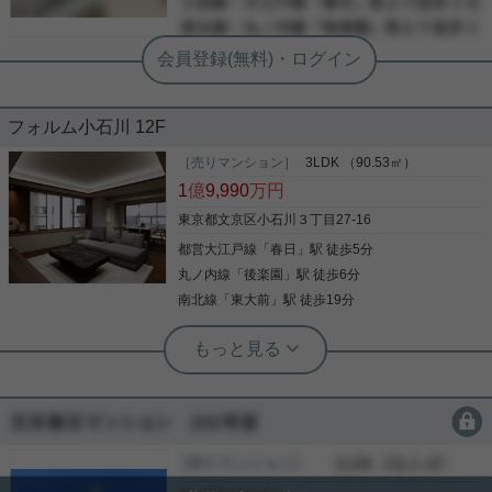
-
フォルム小石川 12F
［売りマンション］
3LDK （90.53㎡）
1
億
9,990
万円
東京都文京区小石川３丁目27-16
都営大江戸線
「
春日
」駅 徒歩5分
丸ノ内線
「
後楽園
」駅 徒歩6分
南北線
「
東大前
」駅 徒歩19分
実用春日ホーム 富坂サテライト 金子瑠茄
周辺環境・立地よし物件☆
会員限定
会員限定
2021年に大規模修繕工事を実施済み。 徒歩10分圏
内に駅・スーパー・ドラッグストア・コンビニ・ ラ
［売りマンション］
会員限定
（
会員限定
）
クーアなど中々ない好立地☆ ドンキや東京ドームも
会員限定
近くにございます。 室内はリフォーム中！ グレージ