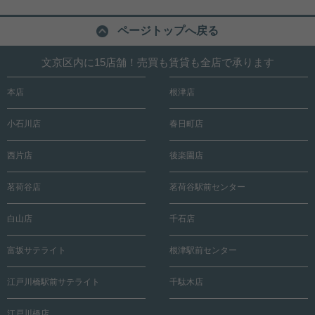
キッチン コンシェルジュサービス 共用施設・設備も
充実☆ ゲストルームやサウンドスタジオなどが完備
ページトップへ戻る
されております。 気になった方はお気軽にご連絡く
ださい。 お問い合わせお待ちしております。
写真(9)
文京区内に15店舗！売買も賃貸も全店で承ります
詳細を見る
本店
根津店
小石川店
春日町店
西片店
後楽園店
茗荷谷店
茗荷谷駅前センター
白山店
千石店
富坂サテライト
根津駅前センター
江戸川橋駅前サテライト
千駄木店
江戸川橋店