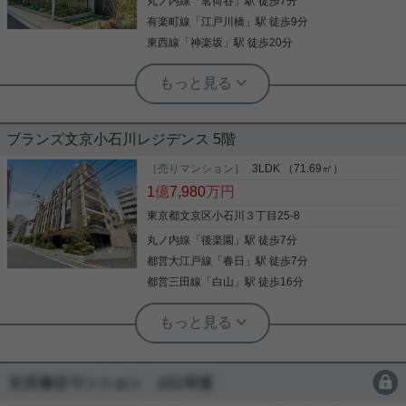
丸ノ内線
「
茗荷谷
」駅 徒歩7分
有楽町線
「
江戸川橋
」駅 徒歩9分
東西線
「
神楽坂
」駅 徒歩20分
実用春日ホーム 茗荷谷店 上村啓士
小日向の高台／低層レジデンス最上階
ブランズ文京小石川レジデンス 5階
／３ＬＤＫ／三井不動産レジデンシャ
ル旧分譲
［売りマンション］
3LDK （71.69㎡）
■小日向の閑静な住宅街 ■２０１８年１月築の低層レ
1
億
7,980
万円
ジデンス ■最上階３ＬＤＫ ■８月退去予定 詳細はお
問合せくださいませ。 ◆お電話でのご相談もお気軽
東京都文京区小石川３丁目25-8
にどうぞ◆ 実用春日ホーム株式会社 茗荷谷店
丸ノ内線
「
後楽園
」駅 徒歩7分
TEL:03-6902-5021
都営大江戸線
「
春日
」駅 徒歩7分
写真(9)
都営三田線
「
白山
」駅 徒歩16分
詳細を見る
実用春日ホーム 茗荷谷駅前センター 齊藤敏孝
閑静な住宅街 陽当たり良好 収納豊
実用春日ホーム 富坂サテライト 金子瑠茄
富 対面式キッチン
都心の利便性と穏やかな住環境を兼ね
備えた、永く住み継がれる一邸。
会員限定
会員限定
南東向きで、日照・眺望良好です。 後楽園駅・春日