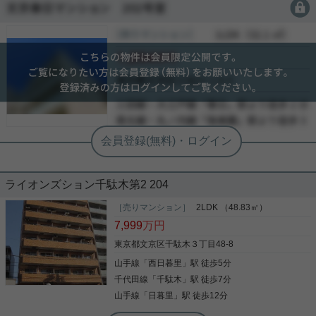
会員限定
［売り土地］
会員限定
（
会員限定
）
会員限定
会員限定
-
-
-
ライオンズション千駄木第2 204
［売りマンション］
2LDK （48.83㎡）
7,999
万円
東京都文京区千駄木３丁目48-8
山手線
「
西日暮里
」駅 徒歩5分
千代田線
「
千駄木
」駅 徒歩7分
山手線
「
日暮里
」駅 徒歩12分