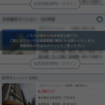
合わせお待ちしております。
会員限定
会員限定
［売り戸建］
会員限定
（
会員限定
）
会員限定
会員限定
-
-
-
音羽サンハイツ 1202
［売りマンション］
2LDK （48.35㎡）
6,790
万円
東京都文京区音羽１丁目16-8
有楽町線
「
護国寺
」駅 徒歩2分