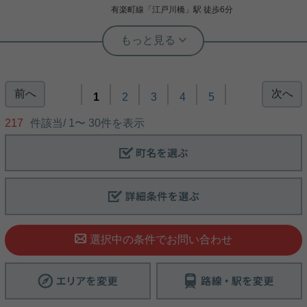
写真(9)
有楽町線
「
江戸川橋
」駅 徒歩6分
詳細を見る
根津駅前センター（実用根津ホーム株式会社 根津駅前センター） スタ
実用春日ホーム 富坂サテライト 金子瑠茄
ッフ小西
音羽の大規模レジデンス！
人気の千駄木小学区
前へ
次へ
1
2
3
4
5
総戸数167戸！ 24時間ゴミ出し可能物件です☆ ま
217
件該当/
1
〜
30
件を表示
室内リノベーション済のマンション ペットも飼育可
た、管理人も常駐！ 防犯面も安心出来る物件となっ
能、周辺にはスーパーコンビニドラックストアがあ
ております。 LDKには快適空間を実現する床暖房と
ります。 収納もウォークインクローゼットが２ヶ所
天井埋込型エアコンが設置されています。 共用施
付きで大容量の設計です。 南東角部屋で２面バルコ
設・設備も充実☆ ゲストルームやサウンドスタジオ
ニー、日当たり・通風も良好です。 是非ご覧下さ
などが完備されております。 気になった方はお気軽
い。
写真(9)
にご連絡ください。 お問い合わせお待ちしておりま
写真(9)
す。
詳細を見る
詳細を見る
後楽園店（実用後楽園ホーム株式会社） 志熊威望
選択中の条件でお問い合わせ
☆鳩山会館に隣接する大規模レジデン
ス☆床暖房と天井埋込型エアコン完備
☆
鳩山会館に隣接する大規模レジデンス！！ 24時間ゴ
ミ出し可能物件です☆ ペット可 ディスポーザー付き