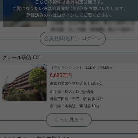
ュを利用した落ち着きある空間になる予定です。 ※
会員限定
写真はCGとなります。 気になった方はお気軽にご
-
写真(9)
連絡ください。 お問い合わせお待ちして降ります。
-
詳細を見る
-
クレール駒込 601
［売りマンション］
1LDK （44.68㎡）
6,680
万円
東京都文京区本駒込５丁目67-1
山手線
「
駒込
」駅 徒歩6分
都営三田線
「
千石
」駅 徒歩14分
南北線
「
本駒込
」駅 徒歩19分
実用春日ホーム 富坂サテライト 三木愛子
◆18㎡越えのルーフバルコニーが魅力
の１LDK◆新耐震基準◆