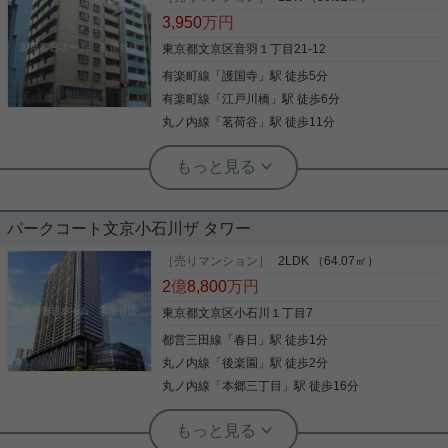
3,950
万円
東京都文京区音羽１丁目21-12
有楽町線
「
護国寺
」駅 徒歩5分
有楽町線
「
江戸川橋
」駅 徒歩6分
丸ノ内線
「
茗荷谷
」駅 徒歩11分
実用春日ホーム 茗荷谷店 上村啓士
新規リノベ☆新耐震基準☆ペット
OK☆1DK
パークコート文京小石川ザ タワー
★バルコニーは高速＆音羽通り向きではありませ
ん！ ◆護国寺駅徒歩５分、江戸川橋駅徒歩１０分、
［売りマンション］
2LDK （64.07㎡）
茗荷谷駅14分 ◇３駅３路線利用可能 ◆オートロッ
2
億
8,800
万円
ク・防犯カメラ付きで女性でも安心♪ ◇ペット飼育
可能◎ ◆３階南東向き１DK、日当たり良好 ◇新耐
東京都文京区小石川１丁目7
震基準適合 ◆フルリノベーション済み ◇浴室乾燥機
都営三田線
「
春日
」駅 徒歩1分
写真(9)
など充実の設備 ◆徒歩１分圏内にスーパーや飲食店
多数 ご内覧可能です。 お問合せをお待ちしておりま
丸ノ内線
「
後楽園
」駅 徒歩2分
詳細を見る
す。 ◆お電話でのご相談もお気軽にどうぞ◆ 実用春
丸ノ内線
「
本郷三丁目
」駅 徒歩16分
日ホーム株式会社 茗荷谷店 TEL:０３－６９０２－
５０２１
実用春日ホーム 茗荷谷店 上村啓士
【礫川小学区】都営三田線・大江戸線