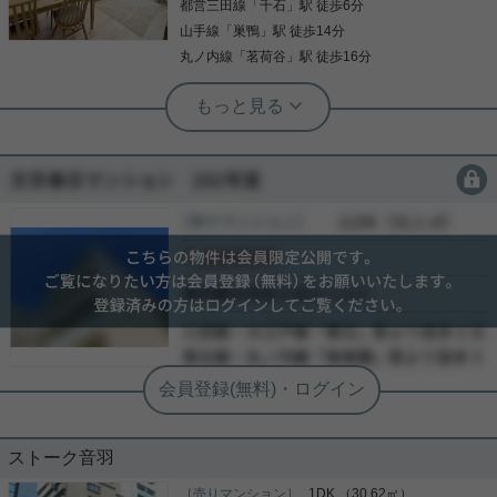
都営三田線
「
千石
」駅 徒歩6分
写真(9)
山手線
「
巣鴨
」駅 徒歩14分
詳細を見る
丸ノ内線
「
茗荷谷
」駅 徒歩16分
実用春日ホーム 富坂サテライト 金子瑠茄
南東・南西の角部屋住戸☆
会員限定
会員限定
眺望と陽光に恵まれた住まいとなります☆ 3LDKの
間取りで、2部屋は振り分けられている為 プライベ
［売りマンション］
会員限定
（
会員限定
）
ート空間も◎ バルコニーからは晴れている日、スカ
会員限定
イツリーも望める眺望！ 7月にリノベーションも完
成☆ 気になった方はお気軽にご連絡ください。 お問
会員限定
い合わせお待ちしております。
-
写真(9)
-
詳細を見る
-
ストーク音羽
［売りマンション］
1DK （30.62㎡）