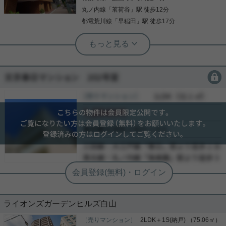
丸ノ内線
「
茗荷谷
」駅 徒歩12分
都電荒川線
「
早稲田
」駅 徒歩17分
実用春日ホーム 富坂サテライト 三木愛子
◆駅徒歩2分の2LDK◆2026年9月リノ
ベーション完了予定◆
会員限定
会員限定
大塚警察署のお膝元、音羽通り沿いに建つ 駅近マン
ション「音羽サンハイツ」 12階の高層階のお部屋が
［売りマンション］
会員限定
（
会員限定
）
これからリノベーション予定です。 給湯器交換を含
会員限定
むすべての設備を新規交換です。 もちろん床や壁紙
も新しくなります。 音羽通りを向いたバルコニーか
会員限定
らの眺めも良好！ 工事中ですが日曜日・祝日でした
-
写真(9)
らご案内可能です。 気になる方は是非お早目にどう
-
ぞ！
詳細を見る
-
ライオンズガーデンヒルズ白山
［売りマンション］
2LDK＋1S(納戸) （75.06㎡）