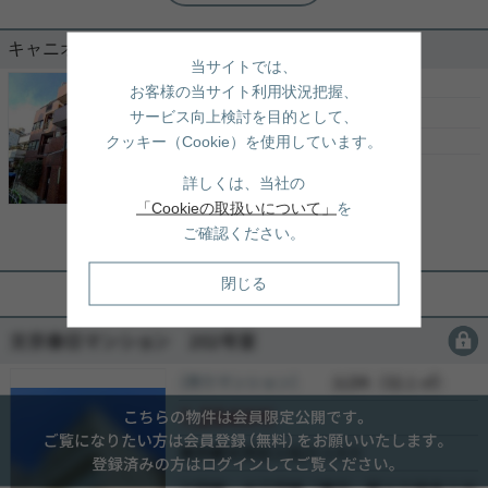
「春日」駅直結☆築浅2LDK
キャニオンマンション文京西片 404号室
当サイトでは、
■駅直結の利便性と、大規模再開発がもたらす豊か
な日常 ・分譲：三井不動産レジデンシャル（株）、
［売りマンション］
1LDK （45.09㎡）
お客様の当サイト利用状況把握、
施工：清水建設（株） ・春日駅地下直結のタワーマ
5,999
万円
サービス向上検討を目的として、
ンションにつき、雨の心配なし◎ ・小石川の記憶を
テーマに水辺・木植栽が立ち並ぶ散策路 ・建物内に
クッキー（Cookie）を使用しています。
東京都文京区白山１丁目3-1
「マルエツ春日駅前店」があり買い物の利便性◎ ・
南北線
「
東大前
」駅 徒歩12分
写真(9)
各居室タイル床仕様につき、高級感あふれる仕様◎
詳しくは、当社の
・ホテルライクな内廊下設計、各階ダストステーシ
都営三田線
「
白山
」駅 徒歩9分
詳細を見る
「Cookieの取扱いについて」
を
ョンあり◎ ・大規模タワーマンションならではの充
都営大江戸線
「
春日
」駅 徒歩7分
ご確認ください。
実した共用施設 （グランドエントランス、ゲスト
ルーム、スカイアクアリウム ラウンジ、ライブラ
実用春日ホーム 富坂サテライト 金子瑠茄
リーラウンジ、パーティラウンジ他） ご内覧可能で
4駅4路線利用可能な好立地☆
閉じる
す。 お問合せお待ちしております。 ◆お電話でのご
相談もお気軽にどうぞ◆ 実用春日ホーム株式会社
茗荷谷店 TEL:０３－６９０２－５０２１
会員限定
新耐震基準物件☆ これからも長く安心して暮らすこ
とが出来る物件です。 キッチンはカウンターキッチ
［売りマンション］
会員限定
（
会員限定
）
ン！ お子様がいらっしゃるご家庭でも周りを見渡せ
会員限定
るのが◎ 春日・白山が最寄りとなり、 スーパーやコ
ンビニなどあると嬉しい施設も揃っています。 気に
会員限定
なった方はお気軽にご連絡ください。 お問い合わせ
-
写真(9)
お待ちしております。
-
詳細を見る