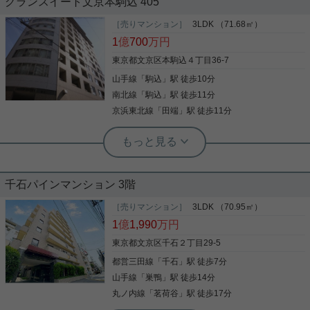
グランスイート文京本駒込 405
六義園からほど近い住宅街に建つ、 赤煉瓦の外観が
目を引く「クレール駒込」。 新しい建物には無い重
［売りマンション］
3LDK （71.68㎡）
厚感を感じさせます。 築40年以上が経過しておりま
1
億
700
万円
すが、 その共用部からは管理体制の良さが窺え、 非
常に清潔で綺麗な空間となっております。 このお部
東京都文京区本駒込４丁目36-7
屋の魅力はなんとっいてもバルコニー。 東（エント
山手線
「
駒込
」駅 徒歩10分
写真(9)
ランス側）と北のバルコニーにより お部屋に奥行き
を感じ、実際よりも広く感じるのではないでしょう
南北線
「
駒込
」駅 徒歩11分
詳細を見る
か。 午前中から一定の明るさが保たれ、風通しも良
京浜東北線
「
田端
」駅 徒歩11分
さそうです。 室内リフォーム完了している状態です
ので、 すぐにご案内可能です！
根津駅前センター（実用根津ホーム株式会社 根津駅前センター） スタ
ッフ小西
リノベーション済みで新築のような感
千石パインマンション 3階
覚
［売りマンション］
3LDK （70.95㎡）
1
億
1,990
万円
ファミリーに最適 各居室が独立性のある３LDKタイ
プ 室内はリノベーション ・食洗機付きシステムキッ
東京都文京区千石２丁目29-5
チン交換 ・ユニットバス交換 ・洗面上交換 ・トイ
都営三田線
「
千石
」駅 徒歩7分
レ交換 ・エアコン居室設置 クロス・フローリング貼
り替え アフターサービス保証済みで、住んでからも
山手線
「
巣鴨
」駅 徒歩14分
安心です。 是非ご覧下さい。
丸ノ内線
「
茗荷谷
」駅 徒歩17分
写真(9)