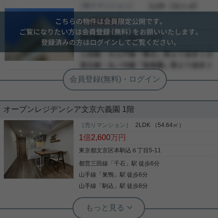
駅まで徒歩１０分以内で４路線、また水道橋駅も利
［売りマンション］
会員限定
（
会員限定
）
定期借地権とはなりますが期間が2089年までござい
用でき、便利な立地。 食洗機、ディスポーザー、ミ
会員限定
ますので 60年間という長い期間お住まいいただける
ストサウナ、床暖房など室内設備も充実。 エントラ
物件☆ 茗荷谷駅のそばとなりますので 買い物もしや
ンスや内廊下設計で高級感のある共用部分。 気にな
会員限定
すい立地です！ 低層住宅街の安らぎを感じてみませ
った方はぜひお気軽にご連絡ください！
-
んか？ 気になった方はお気軽にご連絡ください。 お
写真(9)
問い合わせお待ちしております。
-
詳細を見る
写真(9)
-
詳細を見る
オープンレジデンシア文京六義園 1階
［売りマンション］
2LDK （54.64㎡）
1
億
2,600
万円
東京都文京区本駒込６丁目5-11
都営三田線
「
千石
」駅 徒歩6分
山手線
「
巣鴨
」駅 徒歩6分
山手線
「
駒込
」駅 徒歩8分
実用春日ホーム 富坂サテライト 金子瑠茄
2018年築☆ 4方向隣接住戸なし物件！