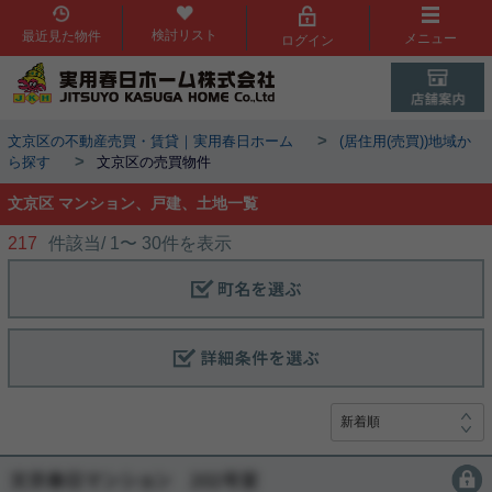
検討リスト
最近見た物件
メニュー
ログイン
>
文京区の不動産売買・賃貸｜実用春日ホーム
(居住用(売買))地域か
>
ら探す
文京区の売買物件
文京区 マンション、戸建、土地一覧
217
件該当/
1
〜
30
件を表示
会員限定