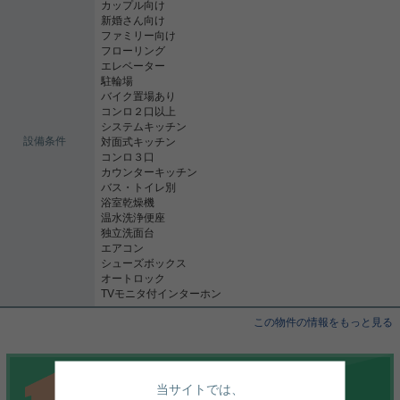
カップル向け
新婚さん向け
ファミリー向け
フローリング
エレベーター
駐輪場
バイク置場あり
コンロ２口以上
システムキッチン
設備条件
対面式キッチン
コンロ３口
カウンターキッチン
バス・トイレ別
浴室乾燥機
温水洗浄便座
独立洗面台
エアコン
シューズボックス
オートロック
TVモニタ付インターホン
この物件の情報をもっと見る
当サイトでは、