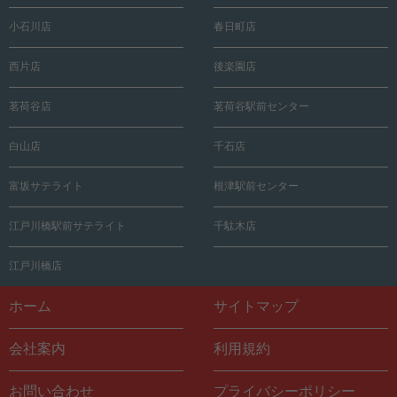
小石川店
春日町店
西片店
後楽園店
茗荷谷店
茗荷谷駅前センター
白山店
千石店
富坂サテライト
根津駅前センター
江戸川橋駅前サテライト
千駄木店
江戸川橋店
ホーム
サイトマップ
会社案内
利用規約
お問い合わせ
プライバシーポリシー