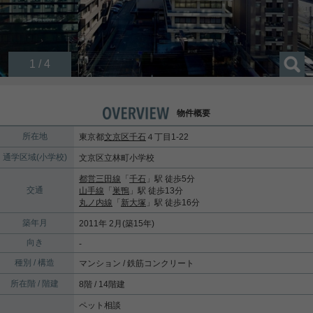
1 / 4
物件概要
所在地
東京都
文京区
千石
４丁目1-22
通学区域(小学校)
文京区立林町小学校
都営三田線
「
千石
」駅 徒歩5分
交通
山手線
「
巣鴨
」駅 徒歩13分
丸ノ内線
「
新大塚
」駅 徒歩16分
築年月
2011年 2月(築15年)
向き
-
種別 / 構造
マンション / 鉄筋コンクリート
所在階 / 階建
8階 / 14階建
ペット相談