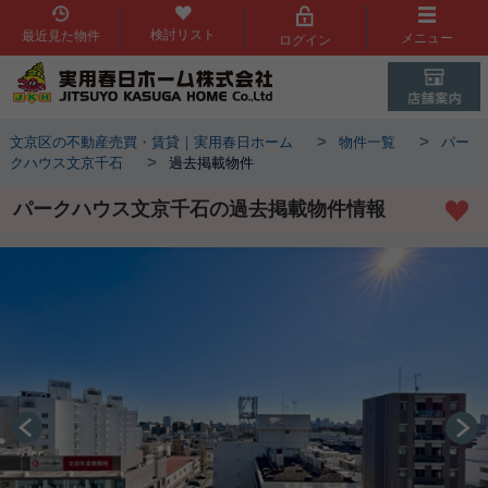
検討リスト
最近見た物件
メニュー
ログイン
>
>
文京区の不動産売買・賃貸｜実用春日ホーム
物件一覧
パー
>
クハウス文京千石
過去掲載物件
パークハウス文京千石の過去掲載物件情報