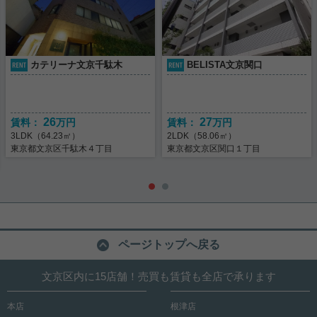
カテリーナ文京千駄木
BELISTA文京関口
26
27
賃料：
万円
賃料：
万円
3LDK（64.23㎡）
2LDK（58.06㎡）
東京都文京区千駄木４丁目
東京都文京区関口１丁目
ページトップへ戻る
文京区内に15店舗！売買も賃貸も全店で承ります
本店
根津店