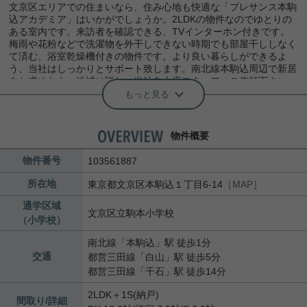
文京区エリアでの住まいなら、住み心地も快適な「プレサンス本駒
込アカデミア」はいかがでしょうか。2LDKの物件なのでゆとりの
ある室内です。来訪者を確認できる、TVインターホン付きです。
梅雨や花粉などで洗濯物を外干しできない時期でも部屋干ししなく
て済む、浴室乾燥機付きの物件です。より良い暮らしができるよ
う、当社はしっかりとサポート致します。南北線本駒込周辺で新居
をお求めなら、地域に詳しい当社白山店スタッフへご依頼下さい。
もっと見る
物件概要
物件番号
103561887
所在地
東京都
文京区
本駒込
１丁目6-14
［MAP］
通学区域
文京区立駒本小学校
（小学校）
南北線
「
本駒込
」駅 徒歩1分
交通
都営三田線
「
白山
」駅 徒歩5分
都営三田線
「
千石
」駅 徒歩14分
2LDK＋1S(納戸)
間取り/詳細