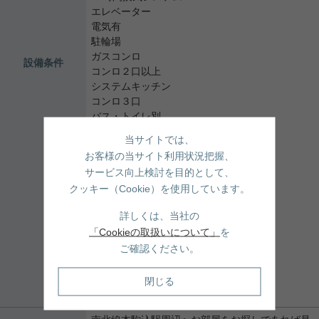
エレベーター
電気有
駐輪場
ガスコンロ
設備条件
コンロ２口以上
システムキッチン
コンロ３口
バス・トイレ別
追焚機能浴室
当サイトでは、
浴室乾燥機
お客様の当サイト利用状況把握、
温水洗浄便座
サービス向上検討を目的として、
洗面台
クッキー（Cookie）を使用しています。
洗髪洗面化粧台
独立洗面台
詳しくは、当社の
ウォークインクロゼット
「Cookieの取扱いについて」
を
オートロック
ご確認ください。
TVモニタ付インターホン
宅配ボックス
閉じる
防犯カメラ
24時間ゴミ出し可