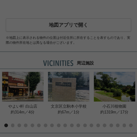
地図アプリで開く
※地図上に表示される物件の位置は付近住所に所在することを表すものであり、実
際の物件所在地とは異なる場合がございます。
周辺施設
やよい軒 白山店
文京区立駒本小学校
小石川植物園
約314m／4分
約67m／1分
約1319m／17分