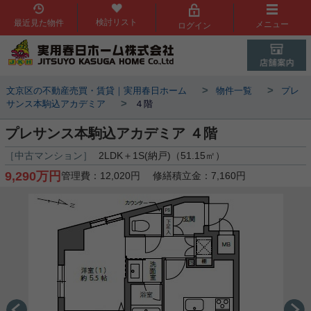
検討リスト
最近見た物件
メニュー
ログイン
>
>
文京区の不動産売買・賃貸｜実用春日ホーム
物件一覧
プレ
>
サンス本駒込アカデミア
４階
プレサンス本駒込アカデミア ４階
［中古マンション］
2LDK＋1S(納戸)（51.15㎡）
9,290万円
管理費：12,020円 修繕積立金：7,160円