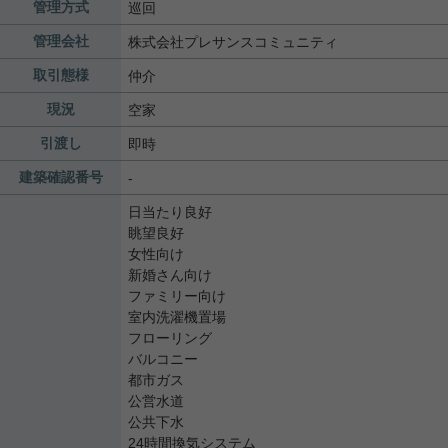
管理方式
巡回
管理会社
株式会社プレサンスコミュニティ
取引態様
仲介
現況
空家
引渡し
即時
建築確認番号
-
日当たり良好
眺望良好
女性向け
新婚さん向け
ファミリー向け
室内洗濯機置場
フローリング
バルコニー
都市ガス
公営水道
公共下水
24時間換気システム