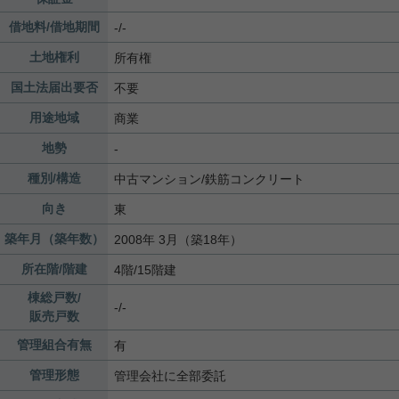
借地料/借地期間
-/-
土地権利
所有権
国土法届出要否
不要
用途地域
商業
地勢
-
種別/構造
中古マンション/鉄筋コンクリート
向き
東
築年月（築年数）
2008年 3月（築18年）
所在階/階建
4階/15階建
棟総戸数/
-/-
販売戸数
管理組合有無
有
管理形態
管理会社に全部委託