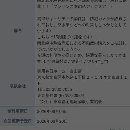
南北線本駒込駅周辺へお部屋をお探しであれば是
非！！「プレサンス本駒込アカデミア」♪
納得セキュリティの物件は、防犯カメラが設置さ
れており、空き巣などへの対策もしっかりとして
備考
います♪
こちらは15階建ての建物です♪
南北線本駒込周辺にある不動産の購入をご検討し
てはいかがでしょうか♪
交通の利便性が高いため、快適な暮らしができま
す♪ぜひお気軽にご連絡ください(*^_^*)
実用春日ホーム 白山店
東京都文京区本駒込１丁目２－５ ルネ文京白山１
Ｆ
取扱会社
TEL:03-3830-7055
東京都知事 (6) 第78096号
（公社）東京都宅地建物取引業協会
情報更新日
2026年08月06日
次回更新予定日
2026年08月20日