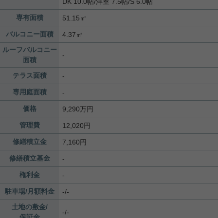
DK 10.0帖
/
洋室 7.5帖
/
S 6.0帖
専有面積
51.15㎡
バルコニー面積
4.37㎡
ルーフバルコニー
-
面積
テラス面積
-
専用庭面積
-
価格
9,290万円
管理費
12,020円
修繕積立金
7,160円
修繕積立基金
-
権利金
-
駐車場/月額料金
-/-
土地の敷金/
-/-
保証金