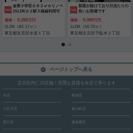
金富小学区☆８２㎡☆リノベ
前面が抜けており日当たりの
2SLDK☆２駅５路線利用可
良いお部屋です
9,390
9,399
価格：
万円
価格：
万円
2LDK（82.17㎡）
1LDK（50.75㎡）
東京都文京区水道１丁目
東京都文京区千駄木２丁目
ページトップへ戻る
文京区内に15店舗！売買も賃貸も全店で承ります
本店
根津店
小石川店
春日町店
西片店
後楽園店