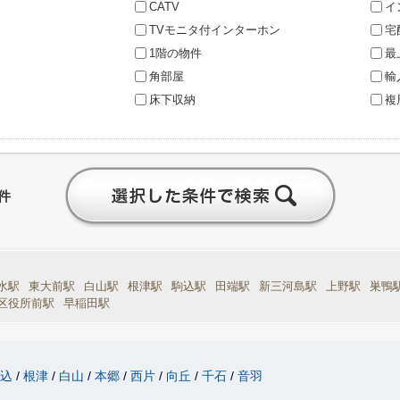
CATV
イ
TVモニタ付インターホン
宅
1階の物件
最
角部屋
輸
床下収納
複
件
水駅
東大前駅
白山駅
根津駅
駒込駅
田端駅
新三河島駅
上野駅
巣鴨
区役所前駅
早稲田駅
駒込
根津
白山
本郷
西片
向丘
千石
音羽