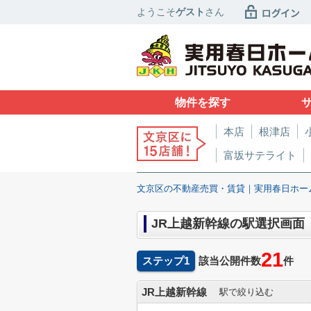
ようこそ
ゲスト
さん
物件を探す
本店
根津店
富坂サテライト
文京区の不動産売買・賃貸｜実用春日ホー
JR上越新幹線の駅選択画面
21
ステップ1
該当公開件数
件
JR上越新幹線
駅で絞り込む