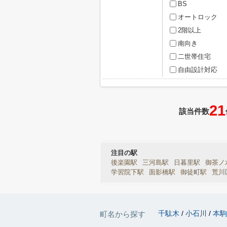
BS
オートロック
2階以上
南向き
二世帯住宅
自由設計対応
21
該当件数
注目の駅
後楽園駅
三河島駅
日暮里駅
御茶ノ
学習院下駅
面影橋駅
御徒町駅
荒川
千駄木
小石川
本
町名から探す