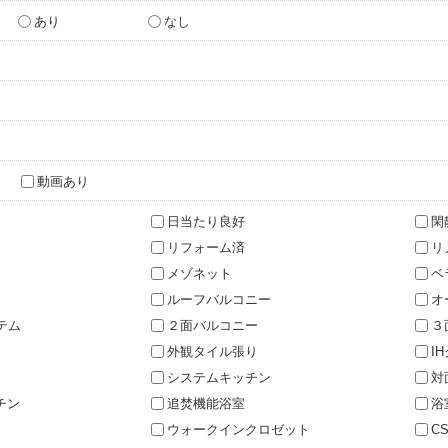
あり
なし
動画あり
日当たり良好
閑
リフォーム済
リ
メゾネット
ベ
ルーフバルコニー
オ
テム
２面バルコニー
３
外観タイル張り
I
システムキッチン
対
チン
追焚機能浴室
浴
ウォークインクロゼット
C