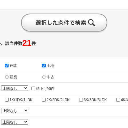
21
い。該当件数
件
戸建
土地
新築
中古
～
値下げ物件
1K/1DK/1LDK
2K/2DK/2LDK
3K/3DK/3LDK
4K/
～
～