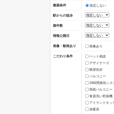
建築条件
指定しない
駅からの徒歩
築年数
情報公開日
画像・動画あり
画像あり
こだわり条件
ペット相談
デザイナーズ
眺望良好
バルコニー
24時間換気シス
両面バルコニー
食器洗い乾燥機
アイランドキッ
床暖房