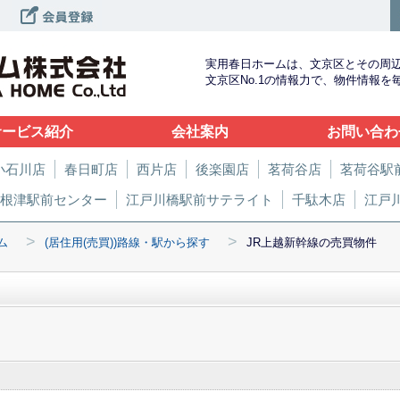
実用春日ホームは、文京区とその周
文京区No.1の情報力で、物件情報
サービス紹介
会社案内
お問い合わ
小石川店
春日町店
西片店
後楽園店
茗荷谷店
茗荷谷駅
根津駅前センター
江戸川橋駅前サテライト
千駄木店
江戸
>
>
ム
(居住用(売買))路線・駅から探す
JR上越新幹線の売買物件