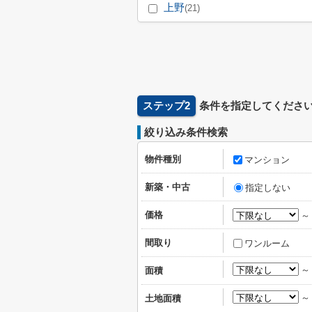
上野
(21)
ステップ2
条件を指定してくださ
絞り込み条件検索
物件種別
マンション
新築・中古
指定しない
価格
間取り
ワンルーム
面積
土地面積