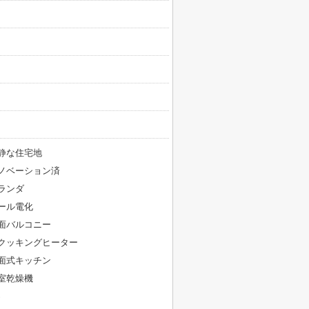
静な住宅地
ノベーション済
ランダ
ール電化
面バルコニー
Hクッキングヒーター
面式キッチン
室乾燥機
S