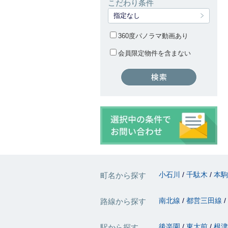
こだわり条件
指定なし
360度パノラマ動画あり
会員限定物件を含まない
小石川
千駄木
本
町名から探す
南北線
都営三田線
路線から探す
後楽園
東大前
根
駅から探す