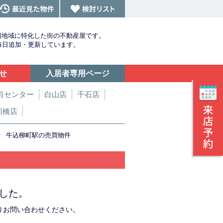
辺地域に特化した街の不動産屋です。
を毎日追加・更新しています。
せ
入居者専用ページ
前センター
白山店
千石店
川橋店
>
牛込柳町駅の売買物件
した。
りお問い合わせください。