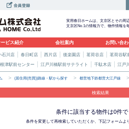
実用春日ホームは、文京区とその周
文京区No.1の情報力で、物件情報
サービス紹介
会社案内
お問い合わ
小石川店
春日町店
西片店
後楽園店
茗荷谷店
茗荷谷駅
根津駅前センター
江戸川橋駅前サテライト
千駄木店
江戸
>
>
ム
(居住用(売買))路線・駅から探す
都営地下鉄都営大江戸線
検索結果
条件に該当する物件は0件で
条件を変更して再検索していただくか、下記フォームよ