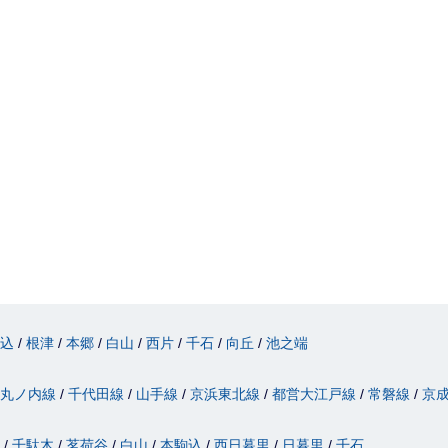
駒込
根津
本郷
白山
西片
千石
向丘
池之端
丸ノ内線
千代田線
山手線
京浜東北線
都営大江戸線
常磐線
京
津
千駄木
茗荷谷
白山
本駒込
西日暮里
日暮里
千石