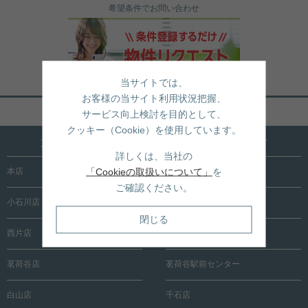
希望条件でお問い合わせ
当サイトでは、
お客様の当サイト利用状況把握、
ページトップへ戻る
サービス向上検討を目的として、
クッキー（Cookie）を使用しています。
文京区内に15店舗！売買も賃貸も全店で承ります
詳しくは、当社の
「Cookieの取扱いについて」
を
本店
根津店
ご確認ください。
小石川店
春日町店
閉じる
西片店
後楽園店
茗荷谷店
茗荷谷駅前センター
白山店
千石店