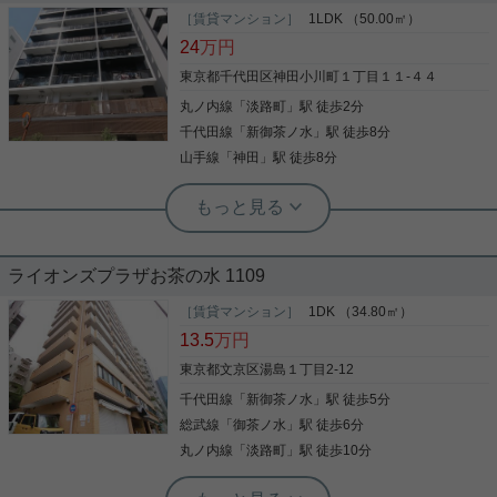
［賃貸マンション］
1LDK （50.00㎡）
24
万円
東京都千代田区神田小川町１丁目１１-４４
丸ノ内線
「
淡路町
」駅 徒歩2分
千代田線
「
新御茶ノ水
」駅 徒歩8分
山手線
「
神田
」駅 徒歩8分
実用春日ホーム 本店 スタッフ島倉
分譲賃貸マンションならではの充実設
備☆
ライオンズプラザお茶の水 1109
共用部には宅配ボックスが備え付けられているた
め、家で何時間も待機する必要がありません。室内
［賃貸マンション］
1DK （34.80㎡）
設備は浴室乾燥機・洗面所独立・食器洗乾燥機など
13.5
万円
が揃っているので、快適に過ごしやすいお部屋にな
ります。
東京都文京区湯島１丁目2-12
千代田線
「
新御茶ノ水
」駅 徒歩5分
写真(9)
総武線
「
御茶ノ水
」駅 徒歩6分
詳細を見る
丸ノ内線
「
淡路町
」駅 徒歩10分
実用春日ホーム 白山店 山田諒人