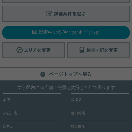
で、洗練されたスタイリッシュなデザインが魅力。
詳細を見る
24時間ゴミ出し可能な敷地内ゴミ置き場や、不在時
でも荷物を受け取れる宅配ボックスなど、忙しい都
会のライフスタイルをサポートする設備が整ってい
ます。 周辺には大学、病院、飲食店、商業施設が充
実しており、生活利便性も抜群。 都心でありながら
選択中の条件でお問い合わせ
落ち着いた住環境を求める方に、ぜひご覧いただき
たい一部屋です。お問い合わせをお待ちしておりま
す。
ページトップへ戻る
文京区内に15店舗！売買も賃貸も全店で承ります
本店
根津店
小石川店
春日町店
西片店
後楽園店