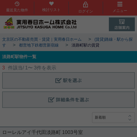
検討リスト
最近見た物件
メニュー
ログイン
>
文京区の不動産売買・賃貸｜実用春日ホーム
(賃貸)路線・駅から探
>
>
す
都営地下鉄都営新宿線
淡路町駅の賃貸
淡路町駅物件一覧
3
件該当/
1
〜
3
件を表示
ローレルアイ千代田淡路町 1003号室