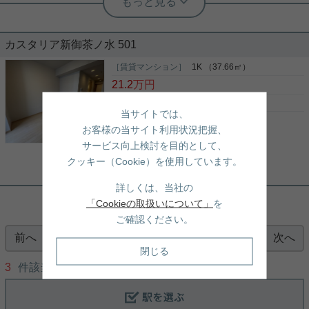
☆高層階11階2面バルコニーの1ＤＫ☆
カスタリア新御茶ノ水 501
「新御茶ノ水」駅徒歩5分♪ 高層階11階の角部屋、1
ＤＫのご紹介です。 北西・北東向きではあります
［賃貸マンション］
1K （37.66㎡）
が、角部屋で風通し良好。 温水洗浄便座、独立洗
21.2
万円
面、オートロックありの分譲賃貸です。 照明1基つ
いております。 ※室内写真は準備中のため別部屋参
東京都千代田区神田淡路町２丁目3
当サイトでは、
考写真となります 禁煙のお部屋です。 オートロック
丸ノ内線
「
淡路町
」駅 徒歩3分
写真(9)
ありの高層階でこの広さ！ 風通し良好のお部屋で
お客様の当サイト利用状況把握、
す。 賃料も控えめですので、是非検討下さい。 気に
千代田線
「
新御茶ノ水
」駅 徒歩5分
詳細を見る
サービス向上検討を目的として、
なる方は是非お気軽に白山店までお問合せ下さいま
総武線
「
御茶ノ水
」駅 徒歩9分
クッキー（Cookie）を使用しています。
せ。
実用春日ホーム 富坂サテライト 板東翔
詳しくは、当社の
【駅徒歩3分】洗練されたデザイナーズ
「Cookieの取扱いについて」
を
マンションで暮らす贅沢
ご確認ください。
前へ
次へ
【都心をスマートに生きる。利便性とデザイン性を
1
兼ね備えたレジデンス】 人気のデザイナーズマンシ
閉じる
ョン「カスタリア新御茶ノ水」のご紹介です。 御茶
3
件該当/
1
〜
3
件を表示
ノ水エリア、神田・秋葉原エリアを普段使いできる
贅沢なロケーション。複数路線が利用可能で、毎日
の通勤・通学はもちろん、休日のお出かけにもこれ
写真(9)
以上ない利便性を誇ります。 外観から室内に至るま