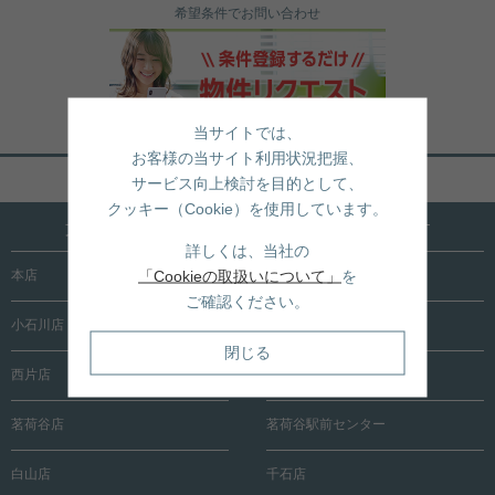
希望条件でお問い合わせ
当サイトでは、
お客様の当サイト利用状況把握、
ページトップへ戻る
サービス向上検討を目的として、
クッキー（Cookie）を使用しています。
文京区内に15店舗！売買も賃貸も全店で承ります
詳しくは、当社の
「Cookieの取扱いについて」
を
本店
根津店
ご確認ください。
小石川店
春日町店
閉じる
西片店
後楽園店
茗荷谷店
茗荷谷駅前センター
白山店
千石店