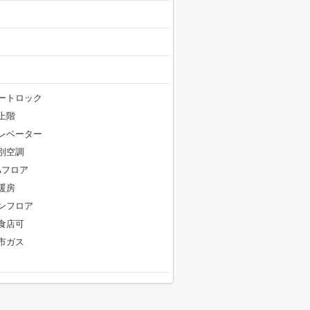
ートロック
上階
レベーター
別空調
Aフロア
暖房
ンフロア
食店可
市ガス