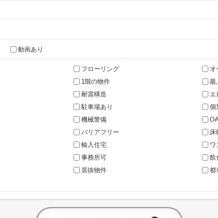
動画あり
フローリング
オ
1階の物件
最
耐震構造
エ
駐車場あり
個
機械警備
O
バリアフリー
床
輸入住宅
ワ
事務所可
飲
居抜物件
都