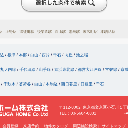
駅
上野駅
御徒町駅
後楽園駅
白山駅
湯島駅
末広町駅
本駒込駅
駒込
根津
本郷
白山
西片
千石
向丘
池之端
丸ノ内線
千代田線
山手線
京浜東北線
都営大江戸線
常磐線
京
津
千駄木
茗荷谷
白山
本駒込
西日暮里
日暮里
千石
〒112-0002 東京都文京区小石川１丁
TEL：03-5684-0801
FA
会員登録
来店予約
物件カタログ
周辺施設検索
サイトマップ