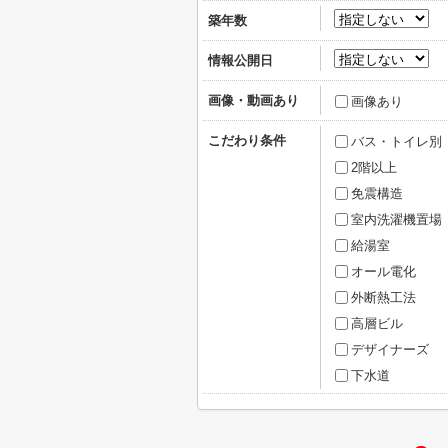
築年数
情報公開日
画像・動画あり
画像あり
こだわり条件
バス・トイレ別
2階以上
免震構造
室内洗濯機置場
給湯室
オール電化
外断熱工法
高層ビル
デザイナーズ
下水道