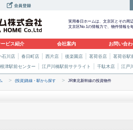
実用春日ホームは、文京区とその周
文京区No.1の情報力で、物件情報
サービス紹介
会社案内
お問い合わ
小石川店
春日町店
西片店
後楽園店
茗荷谷店
茗荷谷駅
根津駅前センター
江戸川橋駅前サテライト
千駄木店
江戸
>
>
ム
(投資)路線・駅から探す
JR東北新幹線の投資物件