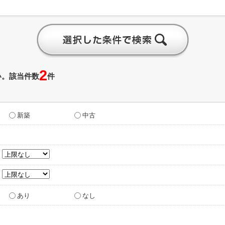
2
い。該当件数
件
新築
中古
～
～
あり
なし