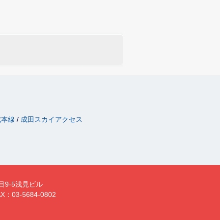
成本線
成田スカイアクセス
目9-5浅見ビル
X：03-5684-0802