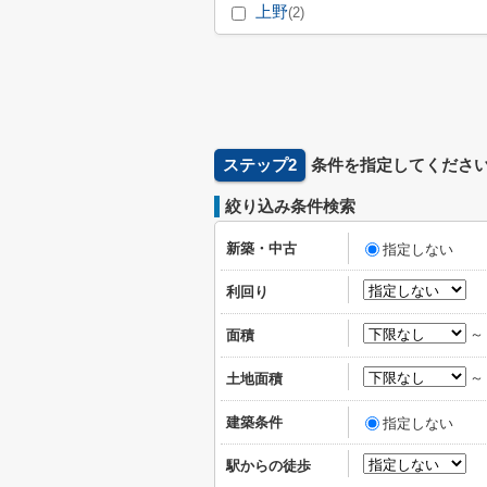
上野
(2)
ステップ2
条件を指定してくださ
絞り込み条件検索
新築・中古
指定しない
利回り
面積
土地面積
建築条件
指定しない
駅からの徒歩