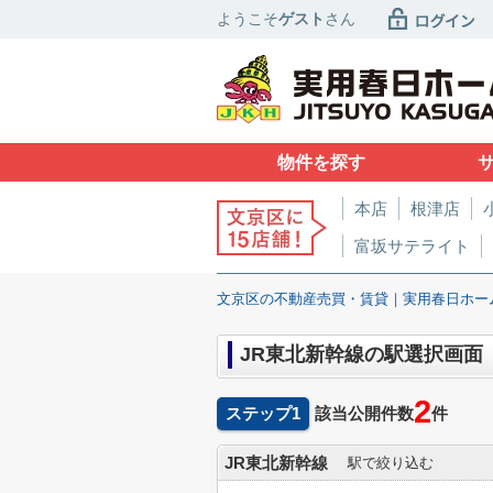
ようこそ
ゲスト
さん
物件を探す
本店
根津店
富坂サテライト
文京区の不動産売買・賃貸｜実用春日ホー
JR東北新幹線の駅選択画面
2
ステップ1
該当公開件数
件
JR東北新幹線
駅で絞り込む