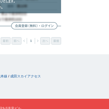
最初
前へ
1
次へ
最後
成本線
成田スカイアクセス
目9-5浅見ビル