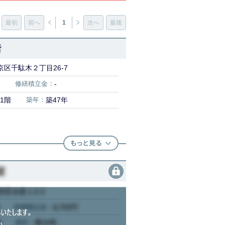
最初
前へ
1
次へ
最後
階
区千駄木２丁目26-7
修繕積立金：
-
1階
築年：
築47年