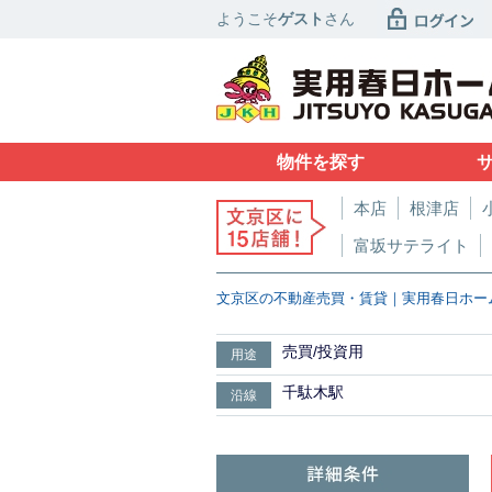
ようこそ
ゲスト
さん
物件を探す
本店
根津店
富坂サテライト
文京区の不動産売買・賃貸｜実用春日ホー
売買/投資用
用途
千駄木駅
沿線