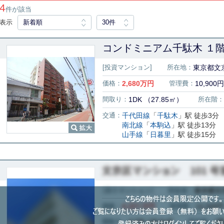
4
件が該当
表示
新着順
30件
コンドミニアム千駄木 １
[投資マンション]
所在地：
東京都文京
価格：
2,680
万円
管理費：
10,900円
間取り：
1DK （27.85㎡）
所在階：
交通：
千代田線
「
千駄木
」駅 徒歩3分
南北線
「
本駒込
」駅 徒歩13分
山手線
「
日暮里
」駅 徒歩15分