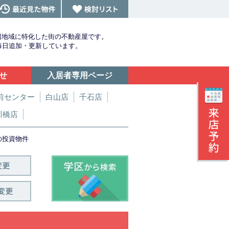
辺地域に特化した街の不動産屋です。
を毎日追加・更新しています。
せ
入居者専用ページ
前センター
白山店
千石店
川橋店
の投資物件