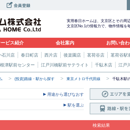
実用春日ホームは、文京区とその周
文京区No.1の情報力で、物件情報
サービス紹介
会社案内
お問い合わ
小石川店
春日町店
西片店
後楽園店
茗荷谷店
茗荷谷駅
根津駅前センター
江戸川橋駅前サテライト
千駄木店
江戸
>
>
>
ム
(投資)路線・駅から探す
東京メトロ千代田線
千駄木駅
用途から選びなおす
駅を選ぶ
検索結果