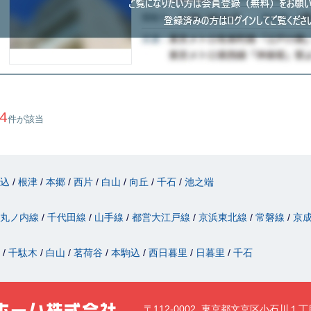
4
件が該当
駒込
根津
本郷
西片
白山
向丘
千石
池之端
丸ノ内線
千代田線
山手線
都営大江戸線
京浜東北線
常磐線
京
津
千駄木
白山
茗荷谷
本駒込
西日暮里
日暮里
千石
〒112-0002 東京都文京区小石川１丁