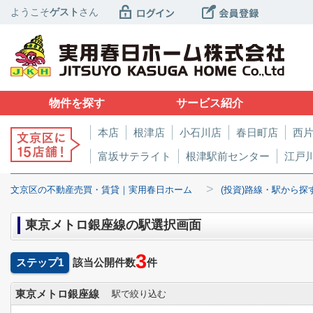
ようこそ
ゲスト
さん
物件を探す
サービス紹介
本店
根津店
小石川店
春日町店
西
富坂サテライト
根津駅前センター
江戸
>
文京区の不動産売買・賃貸｜実用春日ホーム
(投資)路線・駅から探
東京メトロ銀座線の駅選択画面
3
ステップ1
該当公開件数
件
東京メトロ銀座線
駅で絞り込む