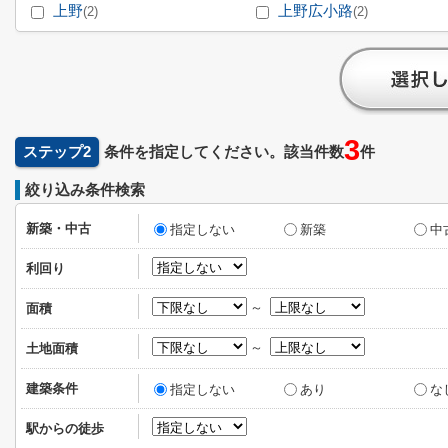
上野
上野広小路
(2)
(2)
3
ステップ2
条件を指定してください。該当件数
件
絞り込み条件検索
新築・中古
指定しない
新築
中
利回り
～
面積
～
土地面積
建築条件
指定しない
あり
な
駅からの徒歩