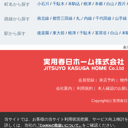
小石川
千駄木
本駒込
根津
本郷
白山
西片
町名から探す
南北線
都営三田線
丸ノ内線
千代田線
山手線
路線から探す
後楽園
東大前
根津
千駄木
茗荷谷
白山
本
駅から探す
表
会員登録
来店予約
物件
会社案内
利用規約
本人確認のお願
Copyright(c) 実用春
当サイトでは、お客様の当サイト利用状況把握、サービス向上検討を目
詳しくは、当社の
をご確認ください。
「Cookieの取扱いについて」