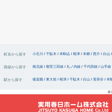
小石川
千駄木
本駒込
根津
本郷
西片
白山
町名から探す
南北線
都営三田線
丸ノ内線
千代田線
山手線
路線から探す
後楽園
東大前
根津
千駄木
白山
茗荷谷
本
駅から探す
表