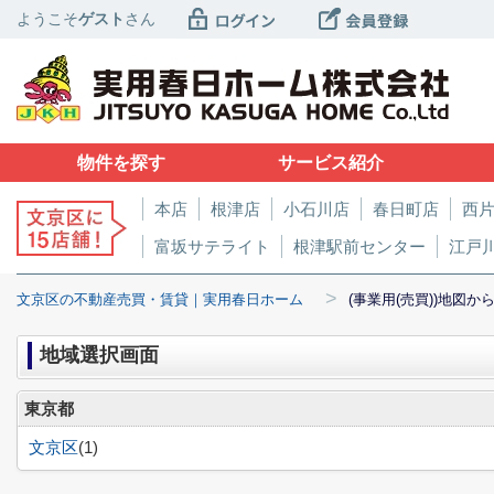
ようこそ
ゲスト
さん
物件を探す
サービス紹介
本店
根津店
小石川店
春日町店
西
富坂サテライト
根津駅前センター
江戸
>
文京区の不動産売買・賃貸｜実用春日ホーム
(事業用(売買))地図か
地域選択画面
東京都
文京区
(1)