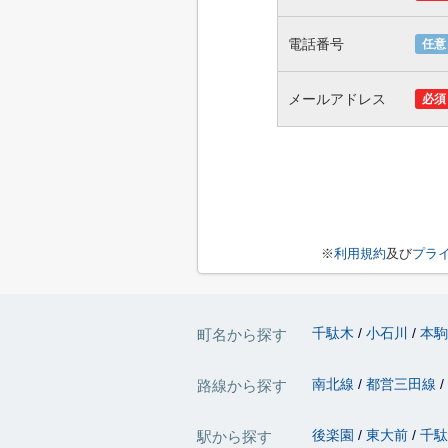
電話番号
任意
メールアドレス
必須
※
利用規約
及び
プラ
千駄木
小石川
本
町名から探す
南北線
都営三田線
路線から探す
後楽園
東大前
千
駅から探す