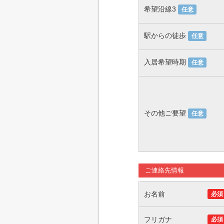
希望沿線3
任意
駅からの徒歩
任意
入居希望時期
任意
その他ご要望
任意
ご連絡先情報
お名前
必須
フリガナ
必須