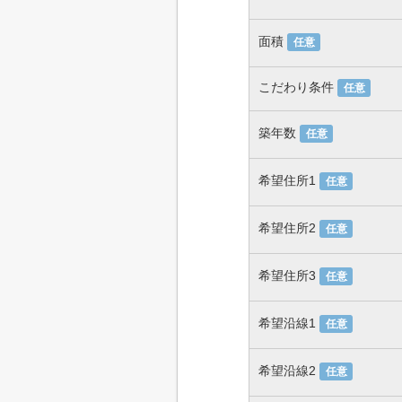
面積
任意
こだわり条件
任意
築年数
任意
希望住所1
任意
希望住所2
任意
希望住所3
任意
希望沿線1
任意
希望沿線2
任意