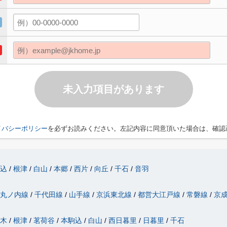
未入力項目があります
イバシーポリシー
を必ずお読みください。左記内容に同意頂いた場合は、確認
駒込
根津
白山
本郷
西片
向丘
千石
音羽
丸ノ内線
千代田線
山手線
京浜東北線
都営大江戸線
常磐線
京
駄木
根津
茗荷谷
本駒込
白山
西日暮里
日暮里
千石