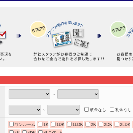
～
敷金なし
礼金なし
～
ワンルーム
1K
1DK
1LDK
2K
2DK
2LDK
4K
4DK
4LDK以上