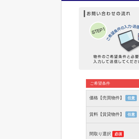
ご希望条件
価格【売買物件】
任意
賃料【賃貸物件】
任意
間取り選択
必須