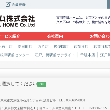
実用春日ホームは、文京区とその周
文京区No.1の情報力で、物件情報
サービス紹介
会社案内
お問い合わ
小石川店
春日町店
西片店
後楽園店
茗荷谷店
茗荷谷駅
根津駅前センター
江戸川橋駅前サテライト
千駄木店
江戸
を選択してください
OK
京都文京区小石川１丁目9-5浅見ビル TEL：03-5684-0801
：東京都文京区本駒込１丁目２－５ルネ文京白山１Ｆ TEL：03-3830-7055