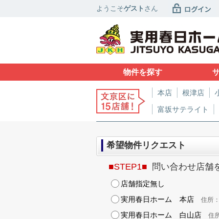
ようこそ
ゲスト
さん
物件を探す
本店
根津店
富坂サテライト
希望物件リクエスト
■STEP1■
問い合わせ店舗
店舗指定無し
実用春日ホーム 本店
住所：東
実用春日ホーム 白山店
住所