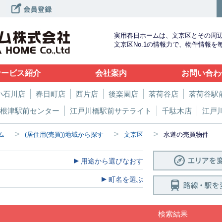
実用春日ホームは、文京区とその周
文京区No.1の情報力で、物件情報
サービス紹介
会社案内
お問い合わ
小石川店
春日町店
西片店
後楽園店
茗荷谷店
茗荷谷駅
根津駅前センター
江戸川橋駅前サテライト
千駄木店
江戸
>
>
>
ム
(居住用(売買))地域から探す
文京区
水道の売買物件
用途から選びなおす
町名を選ぶ
検索結果