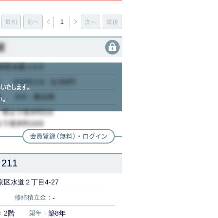
最初
前へ
1
次へ
最後
211
区水道２丁目4-27
修繕積立金：
-
：
2階
築年：
築8年