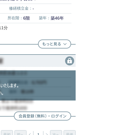
修繕積立金：
-
所在階：
6階
築年：
築46年
11分
最初
前へ
1
次へ
最後