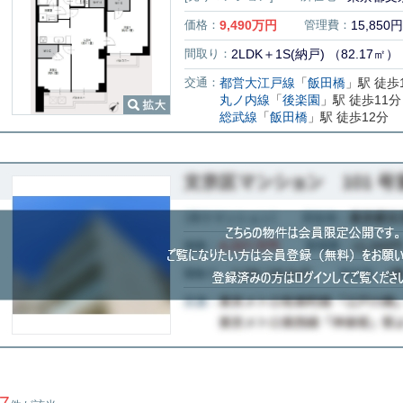
価格：
9,490
万円
管理費：
15,850円
間取り：
2LDK＋1S(納戸) （82.17㎡）
交通：
都営大江戸線
「
飯田橋
」駅 徒歩
丸ノ内線
「
後楽園
」駅 徒歩11分
総武線
「
飯田橋
」駅 徒歩12分
7