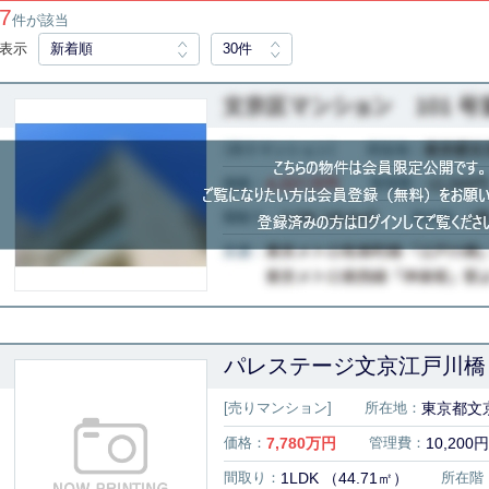
7
件が該当
表示
新着順
30件
パレステージ文京江戸川橋 
[売りマンション]
所在地：
東京都文京
価格：
7,780
万円
管理費：
10,200円
間取り：
1LDK （44.71㎡）
所在階