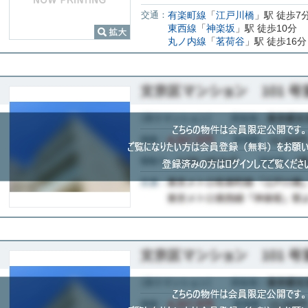
交通：
有楽町線
「
江戸川橋
」駅 徒歩7
東西線
「
神楽坂
」駅 徒歩10分
丸ノ内線
「
茗荷谷
」駅 徒歩16分