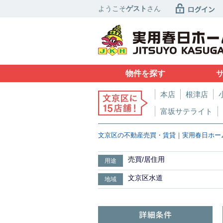
ようこそ
ゲスト
さん
物件を探す
本店
根津店
富坂サテライト
文京区の不動産売買・賃貸｜実用春日ホー
売買/居住用
用途
文京区水道
地域