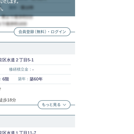
京区水道２丁目5-1
修繕積立金：
-
：
6階
築年：
築60年
分
徒歩18分
区水道１丁目11-7