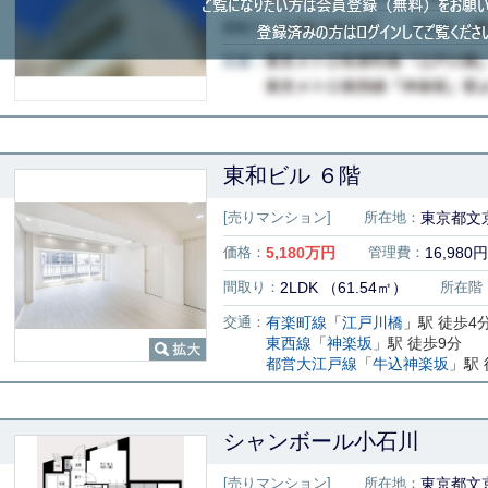
東和ビル ６階
[売りマンション]
所在地：
東京都文
価格：
5,180
万円
管理費：
16,980円
間取り：
2LDK （61.54㎡）
所在階
交通：
有楽町線
「
江戸川橋
」駅 徒歩4
東西線
「
神楽坂
」駅 徒歩9分
都営大江戸線
「
牛込神楽坂
」駅 
シャンボール小石川
[売りマンション]
所在地：
東京都文京