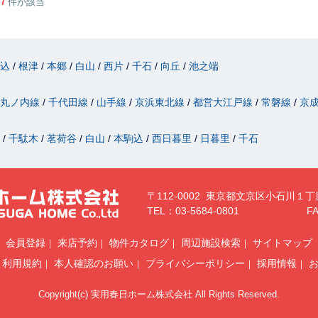
件が該当
駒込
根津
本郷
白山
西片
千石
向丘
池之端
丸ノ内線
千代田線
山手線
京浜東北線
都営大江戸線
常磐線
京
津
千駄木
茗荷谷
白山
本駒込
西日暮里
日暮里
千石
〒112-0002 東京都文京区小石川１丁
TEL：03-5684-0801
FA
会員登録
来店予約
物件カタログ
周辺施設検索
サイトマップ
利用規約
本人確認のお願い
プライバシーポリシー
採用情報
Copyright(c) 実用春日ホーム株式会社 All Rights Reserved.