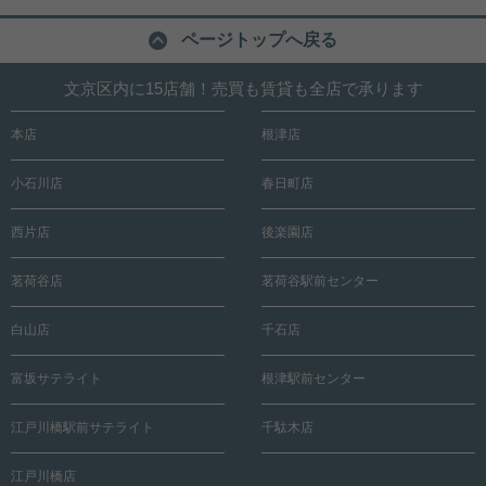
ページトップへ戻る
文京区内に15店舗！売買も賃貸も全店で承ります
本店
根津店
小石川店
春日町店
西片店
後楽園店
茗荷谷店
茗荷谷駅前センター
白山店
千石店
富坂サテライト
根津駅前センター
江戸川橋駅前サテライト
千駄木店
江戸川橋店