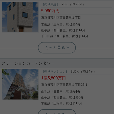
［売り戸建］
2DK （59.26㎡）
5,980
万円
東京都荒川区西日暮里１丁目
常磐線
「
三河島
」駅 徒歩4分
山手線
「
西日暮里
」駅 徒歩14分
千代田線
「
西日暮里
」駅 徒歩14分
根津駅前センター（実用根津ホーム株式会社 根津駅前センター） スタ
ッフ小西
夢のマイホーム
ステーションガーデンタワー
コンパクトながら所有権の新築戸建てが登場 西日暮
［売りマンション］
3LDK （75.94㎡）
里駅が徒歩圏 下町情緒なエリアながら生活の利便性
1
億
5,800
万円
も良く暮らしやすい住宅エリアです。
東京都荒川区西日暮里２丁目25-1
山手線
「
日暮里
」駅 徒歩1分
写真(9)
山手線
「
西日暮里
」駅 徒歩6分
詳細を見る
常磐線
「
三河島
」駅 徒歩11分
根津駅前センター（実用根津ホーム株式会社 根津駅前センター） スタ