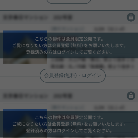
早めの資産形成
会員限定
［売り戸建］
会員限定
（
会員限定
）
会員限定
会員限定
-
-
写真(9)
-
詳細を見る
会員限定
［売り土地］
会員限定
（
会員限定
）
会員限定
会員限定
-
-