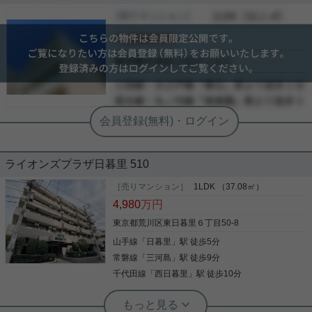
充実した設備と都心への明日セスも良好なマンショ
［売り戸建］
会員限定
（
会員限定
）
ンです。 駅まで徒歩４分 複数路線の利用が可能で、
会員限定
駅前にはバス便も複数あります。 ペットも２匹まで
飼育可能です。
会員限定
-
-
写真(9)
-
詳細を見る
ライオンズプラザ日暮里 510
［売りマンション］
1LDK （37.08㎡）
4,980
万円
東京都荒川区東日暮里６丁目50-8
山手線
「
日暮里
」駅 徒歩5分
常磐線
「
三河島
」駅 徒歩9分
千代田線
「
西日暮里
」駅 徒歩10分
根津駅前センター（実用根津ホーム株式会社 根津駅前センター） スタ
ッフ小西