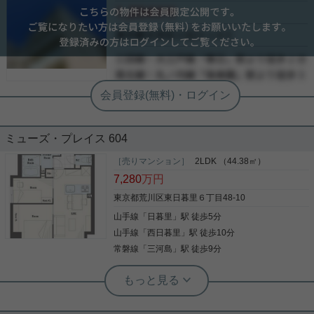
会員限定
で飼育可能 キッチン・洗面・浴室・トイレ・建具な
ど交換 周辺環境も良く買い物等至便なエリアです。
会員限定
是非ご覧下さい。
-
-
写真(9)
-
詳細を見る
ミューズ・プレイス 604
［売りマンション］
2LDK （44.38㎡）
7,280
万円
東京都荒川区東日暮里６丁目48-10
山手線
「
日暮里
」駅 徒歩5分
山手線
「
西日暮里
」駅 徒歩10分
常磐線
「
三河島
」駅 徒歩9分
実用春日ホーム 千駄木店 今井隼斗
☆室内リフォーム済み☆【日暮里駅徒
歩５分の２LDK】