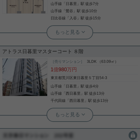
徒歩11分と 2駅多路線利用可能で、通勤通学やお出
山手線
「
日暮里
」駅 徒歩7分
写真(9)
かけに便利です◎ すべてのお部屋が５帖以上あり、
バルコニーへとつながっているため 明るく開放感が
山手線
「
鶯谷
」駅 徒歩10分
詳細を見る
あります！ 各洋室にはクローゼットがあるため、
日比谷線
「
入谷
」駅 徒歩15分
色々な服や荷物などをきれいに収納することができ
ます♪ 玄関にはシューズボックスもあります！ 3口
根津駅前センター（実用根津ホーム株式会社 根津駅前センター） スタ
ガスコンロのカウンターキッチンなので開放感があ
ッフ小西
り 毎日の料理も楽しくなります♪ モニター付きイン
開放感があり眺望の良いお部屋です
ターホンで防犯面も安心です！ 是非お気軽にお問い
合わせください！
アトラス日暮里マスターコート ８階
３００世帯を超えるビッグコミュニティ 管理体制が
［売りマンション］
3LDK （63.09㎡）
良好で買い物も便利なマンションです。 都心へのア
1
億
980
万円
クセスは複数駅利用可能で大変便利です。 室内もリ
ノベーション済で綺麗で使いやすい間取りです。 個
東京都荒川区東日暮里５丁目54-3
人的には収納が豊富でオススメです。
山手線
「
日暮里
」駅 徒歩4分
写真(9)
山手線
「
西日暮里
」駅 徒歩13分
詳細を見る
千代田線
「
西日暮里
」駅 徒歩13分
根津駅前センター（実用根津ホーム株式会社 根津駅前センター） スタ
ッフ小西
２面採光の角部屋で日当たり良好です
会員限定