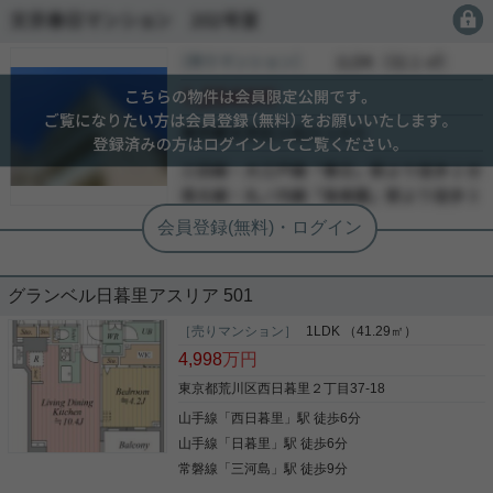
会員限定
会員限定
ご覧いただきありがとうございます。 山手線・京浜
東北線・常磐線「日暮里」駅徒歩５分 千代田線「西
［売りマンション］
会員限定
（
会員限定
）
日暮里」駅徒歩10分 室内に関しては、リフォーム済
会員限定
みです。 水回りの新規交換は勿論、フローリングや
クロスも 貼り替えておりますので、住み心地は抜群
会員限定
かと思います。 住環境に関しても、「日暮里」駅前
-
写真(9)
の飲食店やスーパーなどは勿論、 至近に【まいばす
-
けっと】や【コンビニ】【ドラッグストア】もある
詳細を見る
-
ので 生活利便性の高い好立地です。 ペット飼育可能
(飼育細則有)ですので、現在飼われている方も、 こ
れから飼う予定の方も是非ご検討ください。 お気軽
にご連絡下さい。お待ちしております。
グランベル日暮里アスリア 501
［売りマンション］
1LDK （41.29㎡）
4,998
万円
東京都荒川区西日暮里２丁目37-18
山手線
「
西日暮里
」駅 徒歩6分
山手線
「
日暮里
」駅 徒歩6分
常磐線
「
三河島
」駅 徒歩9分