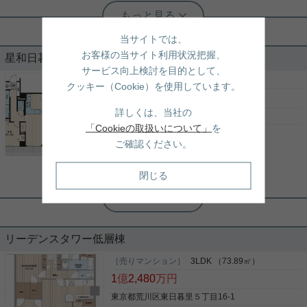
実用春日ホーム 千駄木店 今井隼斗
【日暮里駅・西日暮里駅徒歩6分】静か
な住宅街×ハイセキュリティマンション
当サイトでは、
お客様の当サイト利用状況把握、
星和日暮里ハイツ 408
ご覧いただきありがとうございます。 JR山手線「日
サービス向上検討を目的として、
暮里駅」・「西日暮里駅」6分の好立地 2駅6路線を
［売りマンション］
3LDK （90.50㎡）
クッキー（Cookie）を使用しています。
利用できる交通利便性が魅力の1LDKのご紹介で
8,980
万円
す。 室内の設備は大変良好です！ 大容量なウォーク
詳しくは、当社の
インクローゼットに加えて、 キッチンなどの水回り
東京都荒川区東日暮里６丁目49-17
の機能性も抜群。 床暖房完備もおすすめできるポイ
「Cookieの取扱いについて」
を
山手線
「
日暮里
」駅 徒歩6分
写真(9)
ントです！ また、セキュリティ面も抜群の設備。 ノ
ご確認ください。
ンタッチディンプルキーにモニタ付きインターホン
常磐線
「
三河島
」駅 徒歩7分
詳細を見る
など 女性の方も安心してお過ごしいただけるかと思
千代田線
「
西日暮里
」駅 徒歩11分
います！ ペット飼育可能の物件となっておりますの
閉じる
で、現在飼育されている方も是非ご検討ください。
実用春日ホーム 千駄木店 千駄木店スタッフ
ご興味ありましたらお気軽にお問い合わせくださ
２駅６路線以上利用可能◎ ４階 ３
い。
LDK
リーデンスタワー低層棟
ご覧いただきありがとうございます！ リノベーショ
ン済み24帖の大型ＬＤＫのお部屋です！ JR山手
［売りマンション］
3LDK （73.89㎡）
線・京浜東北線・常磐線、日暮里舎人ライナー、 京
1
億
2,480
万円
成本線が通る【日暮里駅】徒歩６分 JR山手線・京浜
東北線、東京メトロ千代田線が通る 【西日暮里駅】
東京都荒川区東日暮里５丁目16-1