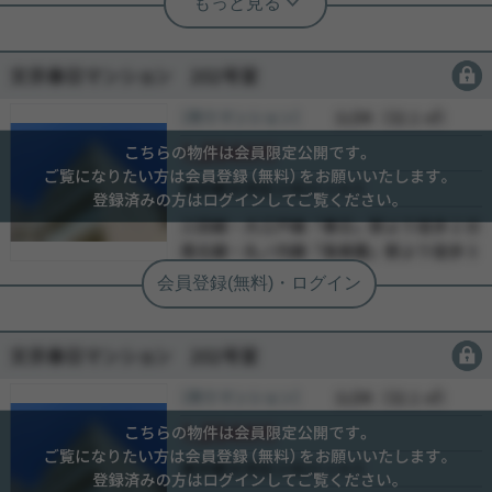
ッフ小西
★日暮里駅徒歩1分 ペデストリアンデ
ッキ直通 ★総戸数340戸 ハイブリット
会員限定
会員限定
制震構造 ★ペット飼育可・駐車場空有
西日暮里駅隣接のタワーマンション『ステーション
［売りマンション］
会員限定
（
会員限定
）
ガーデンタワー』より 高層階３６階部分の３LDKが
会員限定
リノベーションして販売開始！ 是非一度見て頂きた
い物件です♪ 詳細はお気軽にお問い合わせ下さい。
会員限定
お待ちしております。
-
-
写真(9)
-
詳細を見る
会員限定
会員限定
［売りマンション］
会員限定
（
会員限定
）
会員限定
会員限定
-