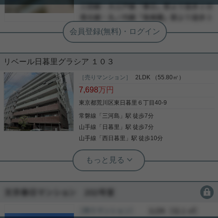
-
-
リベール日暮里グラシア １０３
［売りマンション］
2LDK （55.80㎡）
7,698
万円
東京都荒川区東日暮里６丁目40-9
常磐線
「
三河島
」駅 徒歩7分
山手線
「
日暮里
」駅 徒歩7分
山手線
「
西日暮里
」駅 徒歩10分
根津駅前センター（実用根津ホーム株式会社 根津駅前センター） スタ
ッフ小西
約３０㎡の明るい専用庭付き
会員限定
再開発による利便性と下町情緒が残る街｢日暮里｣か
［売りマンション］
会員限定
（
会員限定
）
ら 下階を気にせず暮らせる１階住戸 ペットも２匹ま