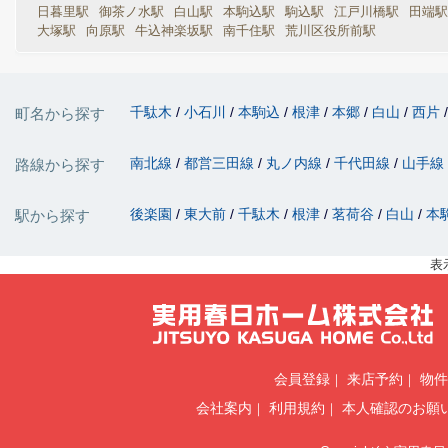
日暮里駅
御茶ノ水駅
白山駅
本駒込駅
駒込駅
江戸川橋駅
田端駅
大塚駅
向原駅
牛込神楽坂駅
南千住駅
荒川区役所前駅
千駄木
小石川
本駒込
根津
本郷
白山
西片
町名から探す
南北線
都営三田線
丸ノ内線
千代田線
山手線
路線から探す
後楽園
東大前
千駄木
根津
茗荷谷
白山
本
駅から探す
表
会員登録
来店予約
物件
会社案内
利用規約
本人確認のお願