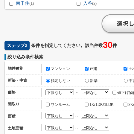
南千住
入谷
(1)
(2)
30
ステップ2
条件を指定してください。該当件数
件
絞り込み条件検索
物件種別
マンション
戸建
土
新築・中古
指定しない
新築
中
価格
～
値下げ物
間取り
ワンルーム
1K/1DK/1LDK
2K
～
面積
～
土地面積