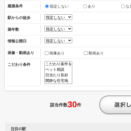
建築条件
指定しない
あり
な
駅からの徒歩
築年数
情報公開日
画像・動画あり
画像あり
動画あり
こだわり条件
30
該当件数
件
注目の駅