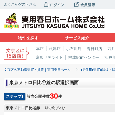
ようこそ
ゲスト
さん
物件を探す
サービス紹介
本店
根津店
小石川店
春日町店
西
富坂サテライト
根津駅前センター
江戸
>
文京区の不動産売買・賃貸｜実用春日ホーム
(居住用(売買))路線・
東京メトロ日比谷線の駅選択画面
30
ステップ1
該当公開件数
件
東京メトロ日比谷線
駅で絞り込む