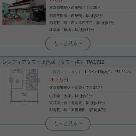
東京都豊島区西巣鴨４丁目20-4
都営三田線
「
西巣鴨
」駅 徒歩3分
都電荒川線
「
西ヶ原四丁目
」駅 徒歩4分
埼京線
「
板橋
」駅 徒歩16分
実用春日ホーム 千駄木店 千駄木店スタッフ
オートロック付き！ バストイレ別の
１R
レジディアタワー上池袋（タワー棟） TW1712
ご覧いただきありがとうございます！ オートロック
付きで学生さんにもおすすめの 南向きで明るい１R
［賃貸マンション］
1LDK＋1S(納戸) （57.30㎡）
のお部屋になります！ 交通面は 都営三田線【西巣鴨
26.3
万円
駅】徒歩３分 都電荒川線【西ヶ原四丁目駅】徒歩４
分 ２駅２路線徒歩圏内です！ 通勤通学やお出かけに
東京都豊島区上池袋１丁目37-22
便利です♪ 水回りはバストイレ別、独立洗面台あり
山手線
「
大塚
」駅 徒歩9分
写真(9)
で 浴室乾燥機、追い焚き機能も完備◎ このお値段で
この設備は必見です！ 収納はクローゼットとシュー
東武東上線
「
北池袋
」駅 徒歩11分
詳細を見る
ズボックスがあり、 荷物が多い方にも安心です♪ 共
都電荒川線
「
巣鴨新田
」駅 徒歩7分
用部には駐輪場、バイク置き場もあります！ お気軽
にお問い合わせください♪
実用春日ホーム 茗荷谷店 松下諒平
クロゼット オートロック 内装リフォー
ム済 グリル付 シャワー