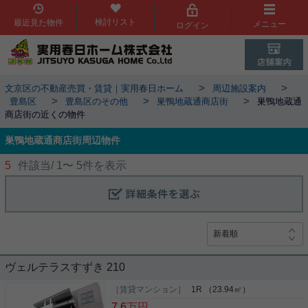
検討リスト
最近見た物件
メニュー
ログイン
>
>
文京区の不動産売買・賃貸｜実用春日ホーム
周辺施設案内
>
>
>
豊島区
豊島区のその他
巣鴨地蔵通商店街
巣鴨地蔵通
商店街の近くの物件
巣鴨地蔵通商店街周辺物件
5
件該当/
1
〜
5
件を表示
ヴェルテラスすずき 210
［賃貸マンション］
1R （23.94㎡）
7.6
万円