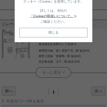
犯カメラ設備付きです。防犯対策もバッチリなマン
クッキー（Cookie）を使用しています。
ションタイプの物件です。自分のライフスタイルに
根津駅前センター（実用根津ホーム株式会社 根津駅前センター） スタ
必要なお住まいをお選びください。お住まい探しを
詳しくは、当社の
ッフ小西
サポートしてまいります。
ピアノ相談可能・ペット飼育相談可能
「Cookieの取扱いについて」
を
ご確認ください。
ミレーネ滝野川 202
２路線利用な巣鴨エリアから人気のマンションが登
［賃貸マンション］
2LDK （54.72㎡）
閉じる
場 ・ペット可 ・ピアノ可 商店街も近く、最近は若
22.5
万円
者にも人気があります。 生活環境も良好で人情味溢
れる街並み 新生活には最適です。 ペット可マンショ
東京都北区滝野川１丁目88-5
ンは貴重です。お早めにお問い合わせ下さい。
都電荒川線
「
西ヶ原四丁目
」駅 徒歩5分
写真(9)
都営三田線
「
西巣鴨
」駅 徒歩6分
詳細を見る
京浜東北線
「
王子
」駅 徒歩15分
実用春日ホーム 千石店 会田将弘
【新築】人気のエリアの東向きです！
前へ
次へ
ぜひ一度見ていただきたい、「ミレーネ滝野川」で
1
す。北区滝野川第二小学校が通学範囲内、学校まで
徒歩10分。共用部にはゴミ出し24時間OK・宅配ボ
5
件該当/
1
〜
5
件を表示
ックスなどが揃っております。セキュリティ面は、
TVインターホン・オートロックなど充実しているの