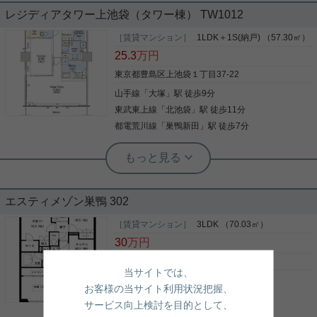
レジディアタワー上池袋（タワー棟） TW1012
収納はクロゼット・シューズボックス・全居室収納
など豊富なので、衣類や履き物の整理がしやすく便
［賃貸マンション］
1LDK＋1S(納戸) （57.30㎡）
利です。セキュリティ面は、オートロック・TVイン
25.3
万円
ターホンなど充実しているので、防犯対策もばっち
りです。共用部にはエレベータ・バイク置場・フロ
東京都豊島区上池袋１丁目37-22
ントサービスなど様々な設備やサービスが揃ってい
山手線
「
大塚
」駅 徒歩9分
写真(9)
るので便利です。室内設備は洗面所独立・浴室乾燥
機など大変充実しております。駅から徒歩9分に立
東武東上線
「
北池袋
」駅 徒歩11分
詳細を見る
地する物件です。防犯意識が高い方にも嬉しい、防
都電荒川線
「
巣鴨新田
」駅 徒歩7分
犯カメラ設備付きです。防犯対策もバッチリなマン
ションタイプの物件です。自分のライフスタイルに
実用春日ホーム 茗荷谷店 松下諒平
必要なお住まいをお選びください。お住まい探しを
クロゼット オートロック 内装リフォー
サポートしてまいります。
ム済 グリル付 シャワー
エスティメゾン巣鴨 302
収納はクロゼット・シューズボックス・全居室収納
など豊富なので、衣類や履き物の整理がしやすく便
［賃貸マンション］
3LDK （70.03㎡）
利です。セキュリティ面は、オートロック・TVイン
30
万円
ターホンなど充実しているので、防犯対策もばっち
りです。共用部にはエレベータ・バイク置場・フロ
東京都豊島区巣鴨４丁目14-15
当サイトでは、
ントサービスなど様々な設備やサービスが揃ってい
山手線
「
巣鴨
」駅 徒歩12分
写真(9)
るので便利です。室内設備は洗面所独立・浴室乾燥
お客様の当サイト利用状況把握、
機など大変充実しております。駅から徒歩9分に立
都営三田線
「
西巣鴨
」駅 徒歩10分
詳細を見る
サービス向上検討を目的として、
地する物件です。防犯意識が高い方にも嬉しい、防
山手線
「
大塚
」駅 徒歩11分