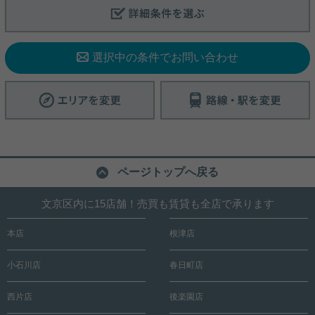
で、防犯対策もばっちりです。収納はクロゼット・
写真(9)
シューズボックス・全居室収納など豊富なので、衣
類や履き物の整理がしやすく便利です。当社は、多
詳細を見る
種多様な賃貸情報を取り扱っております。スタッフ
選択中の条件でお問い合わせ
一同、快適な住まいをご提供いただけるよう、全力
で努めてまいりますので、ぜひ当社にお任せ下さ
い。
ページトップへ戻る
文京区内に15店舗！売買も賃貸も全店で承ります
本店
根津店
小石川店
春日町店
西片店
後楽園店