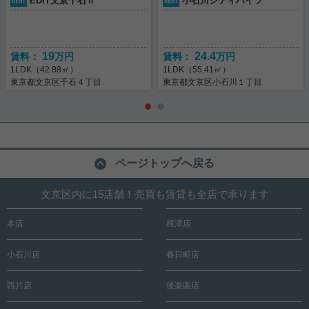
EDIT文京千石Ⅱ
小石川シティハイツ
19
24.4
賃料：
万円
賃料：
万円
1LDK（42.88㎡）
1LDK（55.41㎡）
東京都文京区千石４丁目
東京都文京区小石川１丁目
ページトップへ戻る
文京区内に15店舗！売買も賃貸も全店で承ります
本店
根津店
小石川店
春日町店
西片店
後楽園店