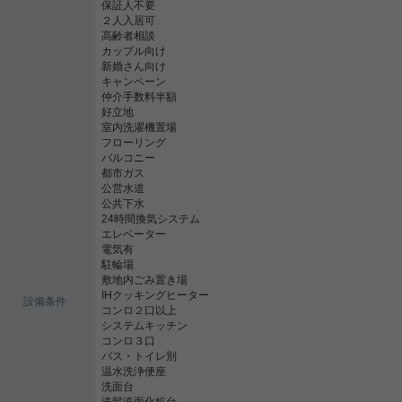
保証人不要
２人入居可
高齢者相談
カップル向け
新婚さん向け
キャンペーン
仲介手数料半額
好立地
室内洗濯機置場
フローリング
バルコニー
都市ガス
公営水道
公共下水
24時間換気システム
エレベーター
電気有
駐輪場
敷地内ごみ置き場
IHクッキングヒーター
設備条件
コンロ２口以上
システムキッチン
コンロ３口
バス・トイレ別
温水洗浄便座
洗面台
洗髪洗面化粧台