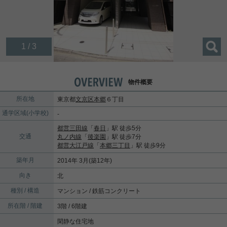
1 / 3
物件概要
所在地
東京都
文京区
本郷
６丁目
通学区域(小学校)
-
都営三田線
「
春日
」駅 徒歩5分
交通
丸ノ内線
「
後楽園
」駅 徒歩7分
都営大江戸線
「
本郷三丁目
」駅 徒歩9分
築年月
2014年 3月(築12年)
向き
北
種別 / 構造
マンション / 鉄筋コンクリート
所在階 / 階建
3階 / 6階建
閑静な住宅地