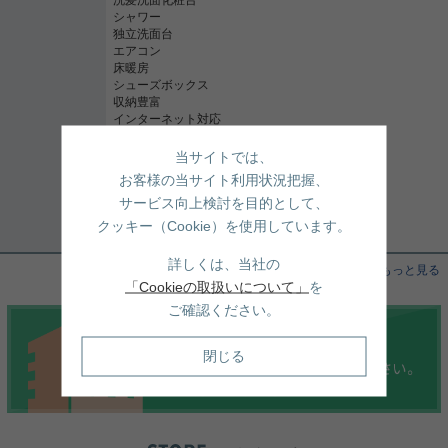
シャワー
独立洗面台
エアコン
床暖房
シューズボックス
収納豊富
インターネット対応
オートロック
TVモニタ付インターホン
当サイトでは、
宅配ボックス
お客様の当サイト利用状況把握、
ディンプルキー
サービス向上検討を目的として、
防犯カメラ
24時間ゴミ出し可
クッキー（Cookie）を使用しています。
初期費用カード決済可
詳しくは、当社の
この物件の情報をもっと見る
「Cookieの取扱いについて」
を
ご確認ください。
閉じる