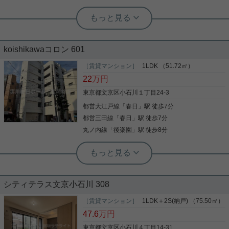
ませんか。快適な環境作りのお手伝いをして参りま
詳細を見る
す(^_^)
実用春日ホーム 西片店 ルームアドバイザー
礼金不要 年度内入居可 洗面所独立 シ
koishikawaコロン 601
ューズボックス 温水洗浄便座
［賃貸マンション］
1LDK （51.72㎡）
共用部には宅配ボックスが備え付けられているた
22
万円
め、非対面で荷物を受け取れます。 セキュリティ面
は、オートロック・TVインターホンなど充実してい
東京都文京区小石川１丁目24-3
るので安心して生活できます。 室内設備は洗面所独
都営大江戸線
「
春日
」駅 徒歩7分
立・浴室乾燥機・食器洗乾燥機など大変充実してお
ります。 バルコニーのある物件です。 不動産をお探
都営三田線
「
春日
」駅 徒歩7分
写真(9)
しの方はお気軽にご連絡ください。
丸ノ内線
「
後楽園
」駅 徒歩8分
詳細を見る
実用春日ホーム 茗荷谷店 堀田枝里
デザイナーズ☆1LDK、角部屋！
後楽園店（実用後楽園ホーム株式会社） 志熊威望
☆リノベーション賃貸マンション☆ペ
ット飼育可☆礼金不要 ☆
シティテラス文京小石川 308
小石川1丁目にある1LDKのお部屋をご紹介です！ 築
年数だけ見ると古いな...と感じますが、 リノベーシ
［賃貸マンション］
1LDK＋2S(納戸) （75.50㎡）
ぜひ一度見ていただきたい、「ルミークアン本郷」
ョン済みです☆ 新耐震基準もクリアした物件です！
47.6
万円
です。便利なスーパー「まいばすけっと 本郷２丁目
角部屋、2面採光☆ 可動式の収納で、理想の空間を
店」まで345mです。こちらの物件はマンションで
作ることが可能！ お気軽にお問い合わせくださいま
東京都文京区小石川４丁目14-31