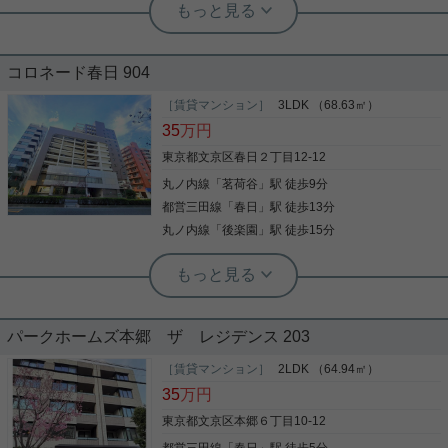
後楽園駅徒歩7分◇築浅2LDK◇小型
犬・猫可能
コロネード春日 904
再開発が行われ利便性が高まった後楽園エリア。 築
3年の2LDKマンションのご紹介です。 南西向きで明
［賃貸マンション］
3LDK （68.63㎡）
るい室内、浴室乾燥機、食洗器、宅配ボックス等、
35
万円
充実の設備。 1階部分にはコンビニがございます。
インターネット無料です。 自信をもってご紹介でき
東京都文京区春日２丁目12-12
る当物件、ご内覧可能です。 お気軽にお問合せくだ
丸ノ内線
「
茗荷谷
」駅 徒歩9分
写真(9)
さいませ！ ■実用春日ホーム株式会社 茗荷谷店
■TEL:03-6902-5021
都営三田線
「
春日
」駅 徒歩13分
詳細を見る
丸ノ内線
「
後楽園
」駅 徒歩15分
実用春日ホーム 茗荷谷駅前センター 齊藤敏孝
南向きで明るい3ＬＤＫのファミリー物
パークホームズ本郷 ザ レジデンス 203
件♪ 眺望も良好です！
［賃貸マンション］
2LDK （64.94㎡）
ご覧頂きありがとうございます！ ご紹介するのは
35
万円
｢コロネード春日｣ オートロック完備、室内リフォー
ム済み 南向きで陽当たり良好! 高台に建っているの
東京都文京区本郷６丁目10-12
で、見晴らしも良好！ 少しでも気になる方はお気軽