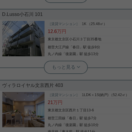
2LDK！
D.Lusso小石川 101
駅から徒歩2分の駅近マンション☆ 2LDKのお部屋を
ご紹介です！ マンション1、2階にスーパーあり！
［賃貸マンション］
1K （25.48㎡）
角部屋、2面採光☆ 全部屋にエアコンも設置済みで
12.6
万円
す！ その他の室内設備も充実しているマンションで
す！ ペット飼育の相談、楽器演奏の相談も可能です
東京都文京区小石川３丁目35番地
☆ お気軽にお問い合わせくださいませ！ ★お電話で
都営大江戸線
「
春日
」駅 徒歩9分
写真(9)
のご相談もお気軽にどうぞ★ 実用春日ホーム株式会
社 茗荷谷店 TEL：03-6902-5021
丸ノ内線
「
後楽園
」駅 徒歩13分
詳細を見る
実用春日ホーム 富坂サテライト 板東翔
都会の真ん中にありながら、夜は非常
ヴィラロイヤル文京西片 403
に静かで治安が良く、女性の単身一人
暮らしでも安心感が高いと太鼓判を押
［賃貸マンション］
1LDK＋1S(納戸) （52.42㎡）
せるエリアです
東京メトロ丸ノ内線・南北線、都営三田線・大江戸
21
万円
線の計4路線が利用可能で、大手町、新宿、池袋、
六本木などの主要ビジネス街へ乗り換えなしでアク
東京都文京区西片１丁目13-6
セスできます。 少し北側に足を伸ばすと、山手線内
都営三田線
「
春日
」駅 徒歩7分
側でも屈指の桜の名所である「播磨坂さくら並木」
があります。 坂道沿いは歩道が広く整備されてお
丸ノ内線
「
後楽園
」駅 徒歩10分
写真(9)
り、非常におしゃれで落ち着いた雰囲気です。カフ
南北線
「
東大前
」駅 徒歩11分