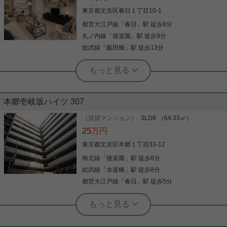
も充実している賃貸戸建てです☆ お気軽にお問い合
わせくださいませ！ ★お電話でのご相談もお気軽に
東京都文京区春日１丁目10-1
どうぞ★ 実用春日ホーム株式会社 茗荷谷店 TEL：
都営大江戸線
「
春日
」駅 徒歩8分
写真(9)
03-6902-5021
丸ノ内線
「
後楽園
」駅 徒歩9分
詳細を見る
総武線
「
飯田橋
」駅 徒歩13分
実用春日ホーム 富坂サテライト デヘスースパトリシオ恒樹
☆2面ワイドバルコニー！LDK12帖以
本郷壱岐坂ハイツ 307
上！☆
［賃貸マンション］
3LDK （64.33㎡）
ぜひ一度見ていただきたい、「ホワイトパレス」で
25
万円
す。ファミリーマート 伝通院前店まで徒歩2分と近
場にコンビニがあるのもポイント。室内設備はシス
東京都文京区本郷１丁目33-12
テムキッチン・追い焚きなど充実した設備を備え付
南北線
「
後楽園
」駅 徒歩6分
けています。ゲストを気持ちよく迎えることができ
る広い玄関ホールがあります。令和8年3月に入居可
総武線
「
水道橋
」駅 徒歩8分
写真(9)
能予定です。もう間近。いい条件そろっています。
都営大江戸線
「
春日
」駅 徒歩5分
お部屋探しも楽しく。文京区や都営大江戸線春日付
詳細を見る
近のことなら当社へご連絡下さい。経験豊富なスタ
実用春日ホーム 茗荷谷店 堀田枝里
ッフがお待ちしております。
後楽園駅最寄り☆ファミリータイプ、
実用春日ホーム 茗荷谷店 堀田枝里
3LDK！
大規模リノベーション済み！2LDK・