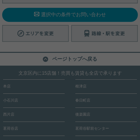
詳細を見る
実用春日ホーム 茗荷谷店 堀田枝里
選択中の条件でお問い合わせ
実用春日ホーム 茗荷谷店 堀田枝里
築浅分譲マンション☆高層階、角部
【礫川小学区☆】人気の小石川アドレ
屋、3LDK！
ス☆2LDK！
築浅分譲マンション、3LDKのお部屋をご紹介です
文京区で人気の小石川アドレス、2LDKのお部屋の
☆ ※定期借家契約2年、再契約相談のお部屋です。
ご紹介です！ 礫川小学区☆ 電車のアクセスも良い立
柳町小学区☆高層階、角部屋！ 東向きの、東と西の
地です！ 3口ガスコンロでキッチンスペースが広
2面採光のお部屋です！ 分譲マンションで、室内設
ページトップへ戻る
い！ 24時間ゴミ出し可能で整理整頓もしやすい物件
備も充実！ お気軽にお問い合わせくださいませ！ ★
です！ オートロックもついており、セキュリティ面
お電話でのご相談もお気軽にどうぞ★ 実用春日ホー
も安心！！ お気軽にお問い合わせくださいませ！ ★
写真(9)
ム株式会社 茗荷谷店 TEL：03-6902-5021
文京区内に15店舗！売買も賃貸も全店で承ります
写真(9)
お電話でのご相談もお気軽にどうぞ★ 実用春日ホー
詳細を見る
ム株式会社 茗荷谷店 TEL：03-6902-5021
詳細を見る
本店
根津店
小石川店
春日町店
西片店
後楽園店
茗荷谷店
茗荷谷駅前センター