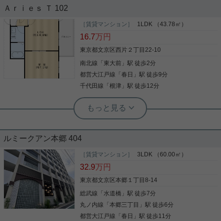
ファミリータイプ！
Ａｒｉｅｓ Ｔ 102
後楽園駅徒歩6分☆ ファミリータイプの3LDKのお部
屋をご紹介です！ 広々13.7帖のLDK☆ L字キッチン
［賃貸マンション］
1LDK （43.78㎡）
安藤坂沿いの2LDKのお部屋をご紹介です！ 大規模
で調理スペースが広々！ オートロックあり、防犯カ
16.7
万円
リノベーション済みのお部屋☆ オール電化で、3口
メラあり☆ セキュリティ面も安心してお過ごしいた
IHコンロに食洗機あり！ 全部屋にエアコンも設置予
だけます！ お気軽にお問い合わせくださいませ！ ★
東京都文京区西片２丁目22-10
定です！ ペットの飼育も可能！(犬1匹または猫2匹
お電話でのご相談もお気軽にどうぞ★ 実用春日ホー
南北線
「
東大前
」駅 徒歩2分
まで) 機械式ではございますが、 駐車場の空きもご
写真(9)
ム株式会社 茗荷谷店 TEL：03-6902-5021
ざいます！ お気軽にお問い合わせくださいませ！ ★
都営大江戸線
「
春日
」駅 徒歩9分
詳細を見る
写真(9)
お電話でのご相談もお気軽にどうぞ★ 実用春日ホー
千代田線
「
根津
」駅 徒歩12分
ム株式会社 茗荷谷店 TEL：03-6902-5021
詳細を見る
実用春日ホーム 本店 田村郁吹
駅徒歩5分以内 クロゼット 洗面所にド
根津駅前センター（実用根津ホーム株式会社 根津駅前センター） スタ
ア エアコン 洗髪洗面化粧台
ッフ佐藤
大規模リノベーション済み！オール電
ルミークアン本郷 404
化マンション
こだわりで選びたい方におすすめ。文京区エリアで
住まいをお探しなら「Ａｒｉｅｓ Ｔ」。新生活を失
［賃貸マンション］
3LDK （60.00㎡）
敗せず、スタートさせたいならこちらの「Ａｒｉｅ
32.9
万円
小型犬1匹 猫2匹まで相談可 2面バルコニーが開放
ｓ Ｔ」はいかがでしょうか。室内設備はエアコン・
的な広々２LDKです。 キッチンもワイド仕様でゆっ
洗面台などが揃っているので、快適に過ごしやすい
東京都文京区本郷１丁目8-14
たりとお使いいただけます。
お部屋になります。夕方までお部屋が明るい南西向
総武線
「
水道橋
」駅 徒歩7分
写真(9)
きのお部屋です。管理会社による巡回点検があるの
で、防犯レベルも高いです。ここから実現させまし
丸ノ内線
「
本郷三丁目
」駅 徒歩6分
詳細を見る
ょう。新たな住まい探しを楽しみながら始めていき
写真(9)
都営大江戸線
「
春日
」駅 徒歩11分