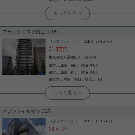
ェやレストランも点在し、休日のお散歩コースとし
詳細を見る
て人気があります。 周辺には歴史ある名門公立小学
校（窪町小学校など）や中高一貫校、大学が多く、
エリア全体に落ち着いた、治安の良い「文教地区」
実用春日ホーム 茗荷谷店 堀田枝里
実用春日ホーム 西片店 ルームアドバイザー
としての空気が流れています。 駅周辺の賑やかさか
春日駅最寄り☆洋室約7帖の1K！
2駅利用可 シャワー付洗面台 エレベー
ら少し中に入った住宅街ですが、生活必需品のお買
ブランシエスタ白山 1105
ター 洗面所独立 カウンターキッチン
い物環境が非常に充実しています。 24時間営業の
「ダイエー 小石川店」や、品揃えの豊富な「クイー
［賃貸マンション］
1LDK （39.57㎡）
ンズ伊勢丹 小石川店」などが近くにあり、自炊派の
春日駅最寄りの1Kのお部屋をご紹介です☆ 春日駅か
新着情報：ヴィラロイヤル文京西片の空室情報なら
21.8
万円
単身者やファミリー層どちらにとっても暮らしやす
らの帰り道にはスーパーや薬局等、 お買い物できる
コチラ。スターフルーツ 小石川店まで418mです。
い環境です。 都会の真ん中にありながら、夜は非常
お店があり、便利な環境です！ また、閑静な住宅街
室内設備は洗面所独立・浴室乾燥機・食器洗乾燥機
東京都文京区白山１丁目12-4
に静かで治安が良く、女性の単身一人暮らしでも安
に位置しており、 静かな環境でお住まいいただけま
など大変充実しております。共用部には宅配ボック
心感が高いと太鼓判を押せるエリアです。 お気にな
都営三田線
「
白山
」駅 徒歩6分
す☆ 2口コンロに独立洗面台もあり！ 室内設備も整
スが備え付けられているため、好きなタイミングで
りましたら、お問い合わせは富坂サテライト店ま
っており、オートロックもございます！ お気軽にお
荷物を受け取ることができます。モニターで来訪者
都営三田線
「
春日
」駅 徒歩8分
で。
写真(9)
問い合わせくださいませ！ ★お電話でのご相談もお
写真(9)
を確認して、インターホンを通じて室内から会話す
都営大江戸線
「
春日
」駅 徒歩8分
気軽にどうぞ★ 実用春日ホーム株式会社 茗荷谷店
詳細を見る
ることができます。お部屋の専有面積は52.42平
詳細を見る
TEL：03-6902-5021
米。文京区や都営三田線春日付近での新生活をご検
討するなら、当社でお部屋探しをしてください。ま
ずはお問い合わせからお待ちしております。
実用春日ホーム 小石川店 谷口淳
実用春日ホーム 小石川店 谷口淳
温水洗浄便座 敷金2ヶ月 2沿線利用可
バストイレ別 床暖房 2駅利用可 宅配ボ
宅配ボックス 礼金1ヶ月
メゾンシャルマン 305
ックス TVインターホン
［賃貸マンション］
2LDK （58.63㎡）
室内設備は追い焚き・システムキッチン・照明付き
都営三田線白山駅周辺への引っ越しをお考えなら
22.5
万円
など豊富に揃っており、過ごしやすいお部屋になっ
「ブランシエスタ白山」。都営三田線白山駅周辺へ