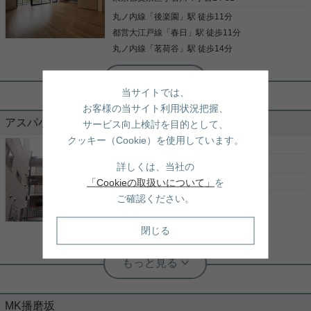
す。共用部には宅配ボックスを設置しているため、
せ！ ★お電話でのご相談もお気軽にどうぞ★ 実用春
丸ノ内線
「
後楽園
」駅 徒歩11分
対面で荷物を受け取らなくて済みます。室内設備は
写真(9)
日ホーム株式会社 茗荷谷店 TEL：03-6902-5021
浴室乾燥機・洗面所独立・食器洗乾燥機など大変充
都営大江戸線
「
春日
」駅 徒歩11分
詳細を見る
写真(9)
実しております。好評の駅近物件となっており、駅
丸ノ内線
「
茗荷谷
」駅 徒歩14分
より徒歩7分に立地しています。当社スタッフの豊
詳細を見る
富な経験から、住まい探しに関するお問い合わせを
受け付けております。お客様のニーズにお応えでき
るよう努めて参りますので、まずはお気軽にご連絡
当サイトでは、
実用春日ホーム 富坂サテライト デヘスースパトリシオ恒樹
下さい。
お客様の当サイト利用状況把握、
☆文京区の目玉物件シティテラス☆南
アスパ小石川 103
サービス向上検討を目的として、
向き☆駐車場あります！
クッキー（Cookie）を使用しています。
［賃貸マンション］
1K （22.00㎡）
本日のご紹介は小石川の住宅街に鎮座する大型ファ
7.4
万円
詳しくは、当社の
ミリーマンション☆ シティテラス文京小石川が募集
に出ることは珍しいです！ 3部屋全てウォークイン
東京都文京区小石川４丁目3-3
「Cookieの取扱いについて」
を
クローゼット付き、廊下に納戸スペースあり収納機
ご確認ください。
丸ノ内線
「
茗荷谷
」駅 徒歩10分
能が抜群☆ 南面に2室ありバルコニーが広く、ミニ
洗面台付きのバルコニーです！ 地下にトランクルー
丸ノ内線
「
後楽園
」駅 徒歩12分
写真(9)
ムや駐輪場があり、機械式駐車場もあります☆ ☆お
閉じる
都営大江戸線
「
春日
」駅 徒歩13分
電話でのご相談もお気軽にくださいませ☆ 実用春日
詳細を見る
ホーム株式会社 富坂サテライト TEL：03-6866-
実用春日ホーム 茗荷谷駅前センター 陸琴音
1230
◇バストイレ別で使いやすい♪安心のオ
実用春日ホーム 茗荷谷店 堀田枝里
ートロックマンション◇
1LDK+サービスルーム！南向きのお部
屋です！
MK播磨坂