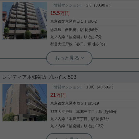
［賃貸マンション］
2K （38.90㎡）
15.5
万円
東京都文京区春日１丁目6-2
総武線
「
飯田橋
」駅 徒歩6分
丸ノ内線
「
後楽園
」駅 徒歩7分
都営大江戸線
「
春日
」駅 徒歩9分
実用春日ホーム 小石川店 谷口淳
3沿線以上利用可 耐火構造 シャワー バ
ストイレ別 シューズボックス
レジディア本郷菊坂プレイス 503
室内設備は照明付き・CATV・メゾネットなどが揃
っており、とても充実しています。地上10階建ての
［賃貸マンション］
1DK （40.50㎡）
マンションです。リーズナブルな家賃でもきれいな
21
万円
空間で生活できるリフォーム済みのお部屋になって
います。駐車場まで200mのマンションです。お子
東京都文京区本郷５丁目5-19
さんも笑顔になる家族みんなが楽しいお住まいで
都営大江戸線
「
本郷三丁目
」駅 徒歩6分
写真(9)
す。どういった生活を送りたいか。それも住まい選
びでは必要な要素です。新しい住まいでの快適な生
丸ノ内線
「
本郷三丁目
」駅 徒歩7分
詳細を見る
活を、当社スタッフがお手伝い致します。
丸ノ内線
「
後楽園
」駅 徒歩13分
実用春日ホーム 茗荷谷店 堀田枝里