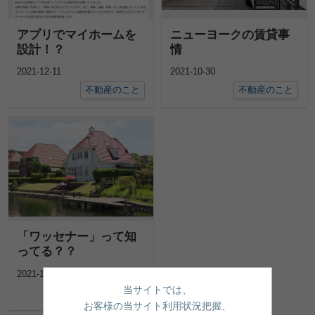
アプリでマイホームを
ニューヨークの賃貸事
設計！？
情
2021-12-11
2021-10-30
不動産のこと
不動産のこと
「ワッセナー」って知
ってる？？
2021-10-28
当サイトでは、
日常のこと
お客様の当サイト利用状況把握、