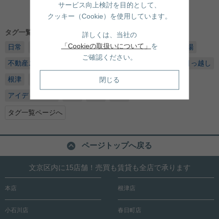
サービス向上検討を目的として、
3
該当公開件数：
件
1～3
件を表示
クッキー（Cookie）を使用しています。
タグ一覧
詳しくは、当社の
「Cookieの取扱いについて」
を
日常
文京区
豆知識
街情報
インターン内林
相場
ご確認ください。
不動産ニュース
イベント
食べ物
不動産価格
お引っ越し
閉じる
根津
新築
ホームページ
旅行
インターン緒方
アイディア商品
趣味
白山
別荘
タグ一覧ページへ
ページトップへ戻る
文京区内に15店舗！売買も賃貸も全店で承ります
本店
根津店
小石川店
春日町店