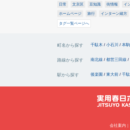
日常
文京区
豆知識
街情報
イ
ホームページ
旅行
インターン緒方
タグ一覧ページへ
千駄木
小石川
本
町名から探す
南北線
都営三田線
路線から探す
後楽園
東大前
千
駅から探す
会社案内