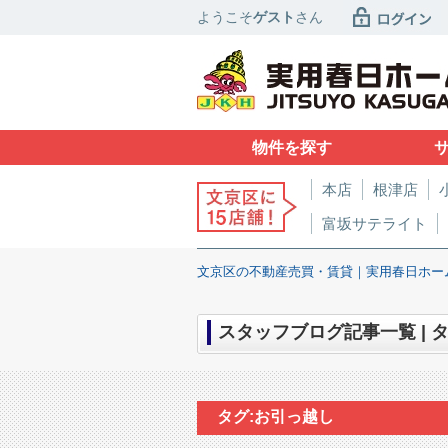
ようこそ
ゲスト
さん
物件を探す
本店
根津店
富坂サテライト
文京区の不動産売買・賃貸｜実用春日ホー
スタッフブログ記事一覧 | 
タグ:お引っ越し