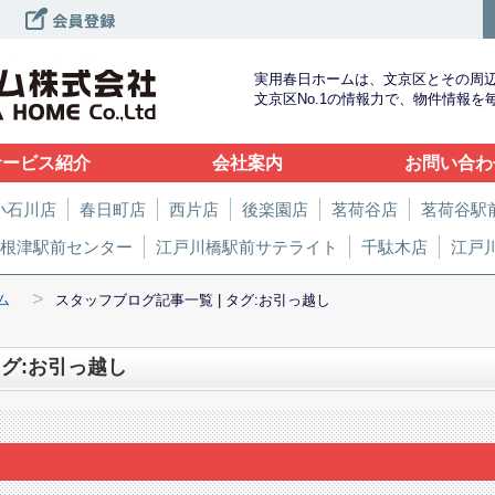
実用春日ホームは、文京区とその周
文京区No.1の情報力で、物件情報
サービス紹介
会社案内
お問い合わ
小石川店
春日町店
西片店
後楽園店
茗荷谷店
茗荷谷駅
根津駅前センター
江戸川橋駅前サテライト
千駄木店
江戸
>
ム
スタッフブログ記事一覧 | タグ:お引っ越し
タグ:お引っ越し