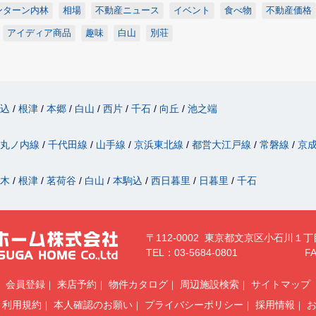
ンターン内林
相場
不動産ニュース
イベント
食べ物
不動産価格
アイディア商品
趣味
白山
別荘
駒込
根津
本郷
白山
西片
千石
向丘
池之端
丸ノ内線
千代田線
山手線
京浜東北線
都営大江戸線
常磐線
京
駄木
根津
茗荷谷
白山
本駒込
西日暮里
日暮里
千石
〒112-0002 東京都文京区小石川１丁
TEL：03-5684-0801
FA
会員登録
来店予約
物件カタログ
周辺施設検索
サイトマップ
利用規約
本人確認のお願い
プライバシーポリシー
採用情報