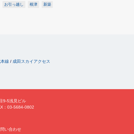
お引っ越し
根津
新築
成本線
成田スカイアクセス
目9-5浅見ビル
X：03-5684-0802
お問い合わせ