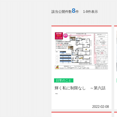
8
該当公開件数
件 1-8件表示
日常のこと
輝く私に制限なし ～第六話
～
2022-02-08